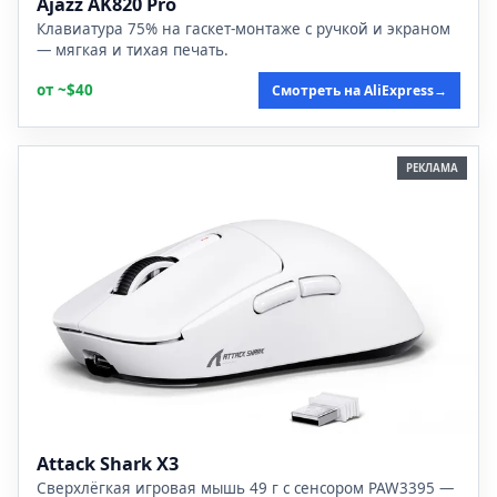
Ajazz AK820 Pro
Клавиатура 75% на гаскет-монтаже с ручкой и экраном
— мягкая и тихая печать.
от ~$40
Смотреть на AliExpress
→
РЕКЛАМА
Attack Shark X3
Сверхлёгкая игровая мышь 49 г с сенсором PAW3395 —