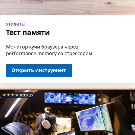
УТИЛИТЫ
Тест памяти
Монитор кучи браузера через
performance.memory со стрессером
Открыть инструмент
★
★
★
★
★
3.5
(2)