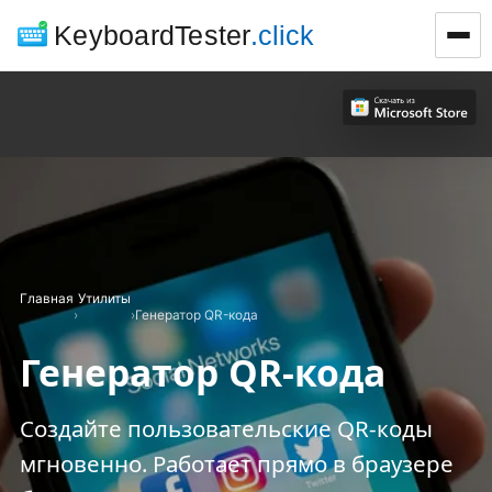
KeyboardTester
.click
Главная
Утилиты
›
›
Генератор QR-кода
Генератор QR-кода
Создайте пользовательские QR-коды
мгновенно. Работает прямо в браузере