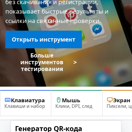
без скачивания и регистрации,
показывает быстрые результаты и
ссылки на связанные проверки.
Открыть инструмент
Больше
>
инструментов
тестирования
Клавиатура
Мышь
Экран
Клавиши и набор
Клики, DPI, след
Пиксели, ц
Генератор QR-кода