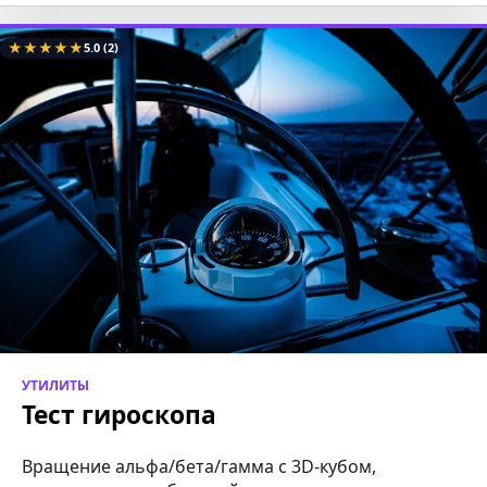
★
★
★
★
★
5.0
(2)
УТИЛИТЫ
Тест гироскопа
Вращение альфа/бета/гамма с 3D-кубом,