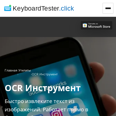
KeyboardTester
.click
Главная
Утилиты
›
›
OCR Инструмент
OCR Инструмент
Быстро извлеките текст из
изображений. Работает прямо в