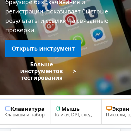
браузере без скачивания и
регистрации, показывает быстрые
результаты и ссылки на связанные
проверки.
Открыть инструмент
Больше
>
инструментов
тестирования
Клавиатура
Мышь
Экран
Клавиши и набор
Клики, DPI, след
Пиксели, ц