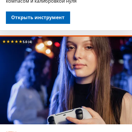
компасом и калибровкой нуля
Открыть инструмент
★
★
★
★
★
5.0
(4)