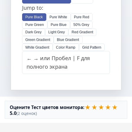
Jump to:
Pure Black
Pure White
Pure Red
Pure Green
Pure Blue
50% Grey
Dark Grey
Light Grey
Red Gradient
Green Gradient
Blue Gradient
White Gradient
Color Ramp
Grid Pattern
← → или Пробел | F для
полного экрана
★
★
★
★
★
Оцените Тест цветов монитора:
5.0
(2 оценок)