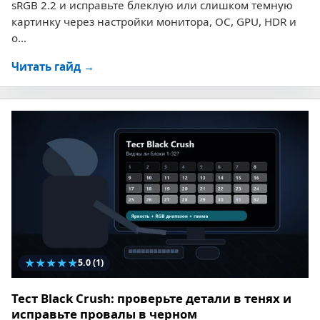
sRGB 2.2 и исправьте блеклую или слишком темную
картинку через настройки монитора, ОС, GPU, HDR и
о...
Читать гайд →
★
★
★
★
★
5.0
(1)
Тест Black Crush: проверьте детали в тенях и
исправьте провалы в черном