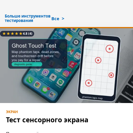
Больше инструментов
Все
тестирования
★
★
★
★
★
4.8
(4)
ЭКРАН
Тест сенсорного экрана