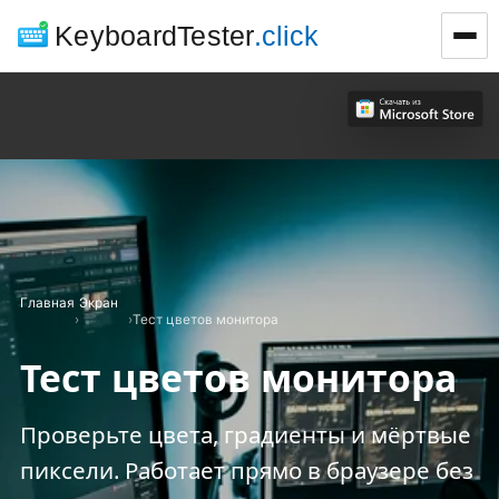
KeyboardTester
.click
Главная
Экран
›
›
Тест цветов монитора
Тест цветов монитора
Проверьте цвета, градиенты и мёртвые
пиксели. Работает прямо в браузере без