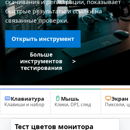
скачивания и регистрации, показывает
быстрые результаты и ссылки на
связанные проверки.
Открыть инструмент
Больше
>
инструментов
тестирования
Клавиатура
Мышь
Экран
Клавиши и набор
Клики, DPI, след
Пиксели, ц
Тест цветов монитора