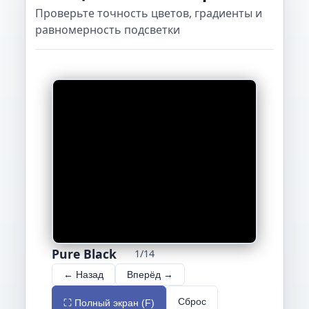
Проверьте точность цветов, градиенты и
равномерность подсветки
Pure Black
1/14
← Назад
Вперёд →
Сброс
⛶ Полный экран (F)