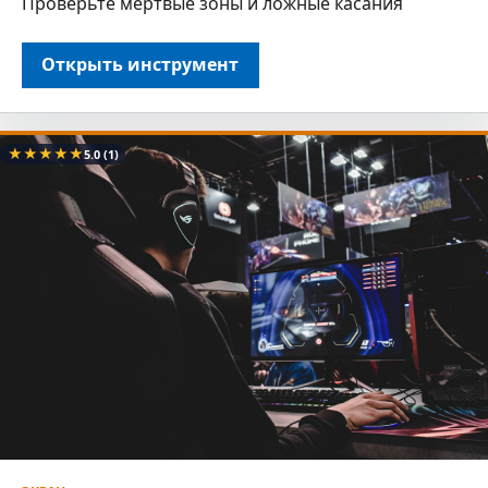
Проверьте мёртвые зоны и ложные касания
Открыть инструмент
★
★
★
★
★
5.0
(1)