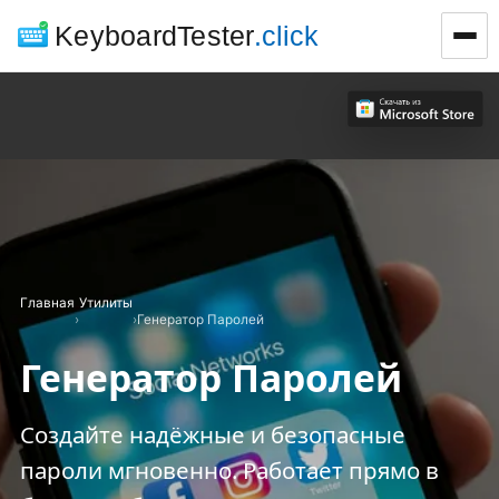
KeyboardTester
.click
Главная
Утилиты
›
›
Генератор Паролей
Генератор Паролей
Создайте надёжные и безопасные
пароли мгновенно. Работает прямо в