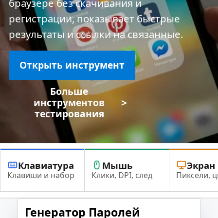
браузере без скачивания и
регистрации, показывает быстрые
результаты и ссылки на связанные.
Открыть инструмент
Больше
>
инструментов
тестирования
Клавиатура
Мышь
Экран
Клавиши и набор
Клики, DPI, след
Пиксели, ц
Генератор Паролей