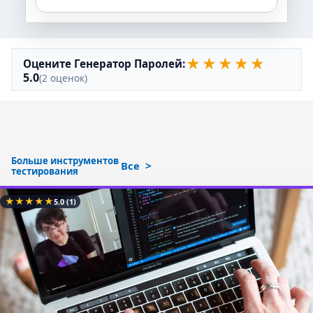
★
★
★
★
★
Оцените Генератор Паролей:
5.0
(2 оценок)
Больше инструментов
Все
тестирования
★
★
★
★
★
5.0
(1)