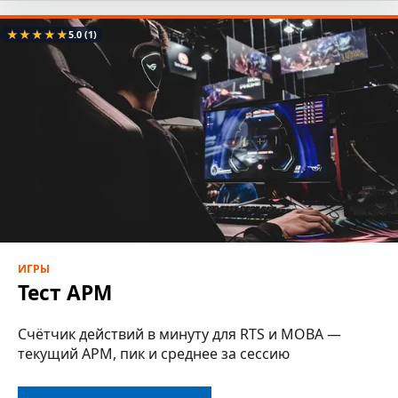
★
★
★
★
★
5.0
(1)
ИГРЫ
Тест APM
Счётчик действий в минуту для RTS и MOBA —
текущий APM, пик и среднее за сессию