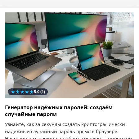
★
★
★
★
★
5.0
(1)
Генератор надёжных паролей: создаём
случайные пароли
Узнайте, как за секунды создать криптографически
надёжный случайный пароль прямо в браузере.
Настраиваемая длина и набор символов — ничего не