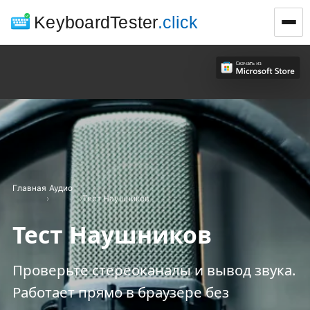
KeyboardTester
.click
Главная
Аудио
›
›
Тест Наушников
Тест Наушников
Проверьте стереоканалы и вывод звука.
Работает прямо в браузере без