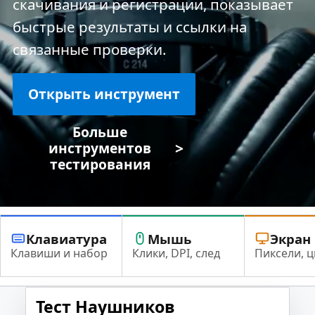
скачивания и регистрации, показывает
быстрые результаты и ссылки на
связанные проверки.
Открыть инструмент
Больше
>
инструментов
тестирования
Клавиатура
Мышь
Экран
Клавиши и набор
Клики, DPI, след
Пиксели, ц
Тест Наушников