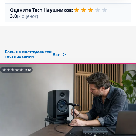
★
★
★
★
★
Оцените Тест Наушников:
3.0
(2 оценок)
Больше инструментов
Все
тестирования
★
★
★
★
★
Rate