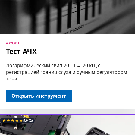
АУДИО
Тест АЧХ
Логарифмический свип 20 Гц → 20 кГц с
регистрацией границ слуха и ручным регулятором
тона
Открыть инструмент
★
★
★
★
★
5.0
(2)