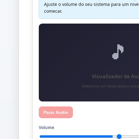
Ajuste o volume do seu sistema para um nivel
comecar.
🎵
Visualizador de Au
Selecione um teste abaixo par
Parar Audio
Volume