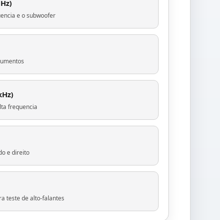
0Hz)
uencia e o subwoofer
trumentos
kHz)
lta frequencia
o e direito
a teste de alto-falantes