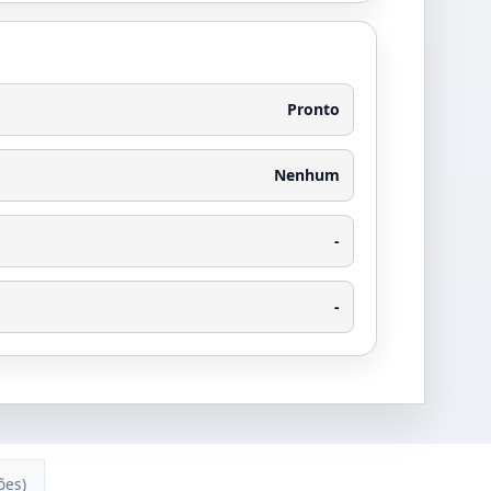
Pronto
Nenhum
-
-
ões)