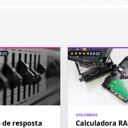
★
★
★
★
★
.0
(1)
5.0
(2)
UTILITÁRIOS
e de resposta
Calculadora RA