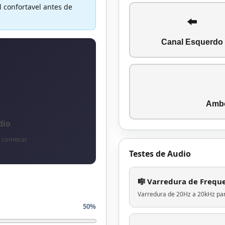
 confortavel antes de
⬅️
Canal Esquerdo
Ambo
dio
a comecar
Testes de Audio
🎼 Varredura de Frequ
Varredura de 20Hz a 20kHz para
50%