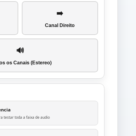
➡️
Canal Direito
🔊
s os Canais (Estereo)
encia
 testar toda a faixa de audio