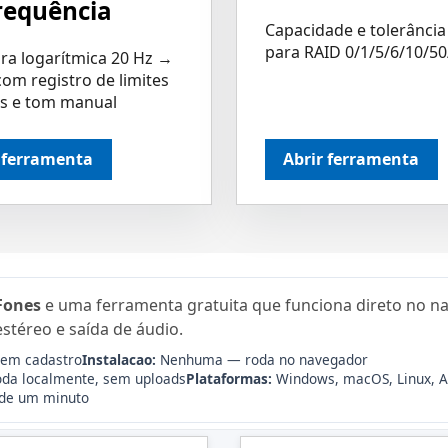
requência
Capacidade e tolerância 
para RAID 0/1/5/6/10/50
ra logarítmica 20 Hz →
com registro de limites
os e tom manual
 ferramenta
Abrir ferramenta
Fones
e uma ferramenta gratuita que funciona direto no n
estéreo e saída de áudio.
sem cadastro
Instalacao:
Nenhuma — roda no navegador
da localmente, sem uploads
Plataformas:
Windows, macOS, Linux, A
de um minuto