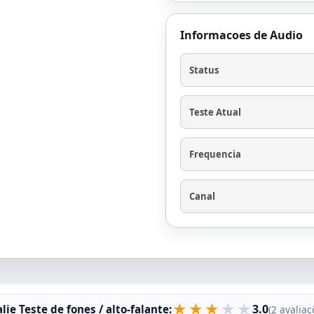
Informacoes de Audio
Status
Teste Atual
Frequencia
Canal
★
★
★
★
★
3.0
lie Teste de fones / alto-falante:
(2 avaliaç