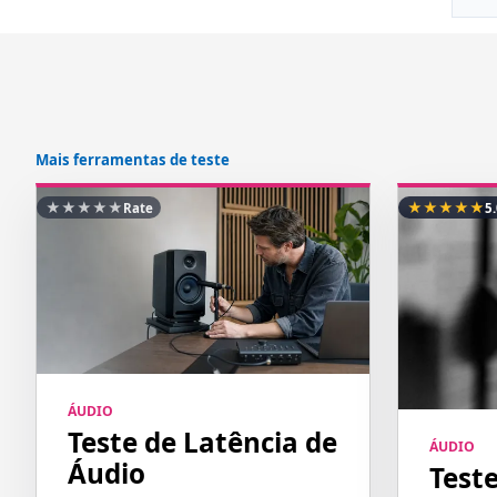
Mais ferramentas de teste
★
★
★
★
★
★
★
★
★
★
Rate
5
ÁUDIO
Teste de Latência de
ÁUDIO
Áudio
Test