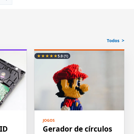
Todos
★
★
★
★
★
5.0
(1)
JOGOS
ID
Gerador de círculos