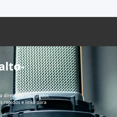
alto-
da direto no navegador,
 rapidos e links para