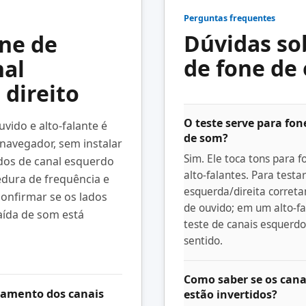
Perguntas frequentes
Dúvidas so
one de
de fone de
nal
 direito
O teste serve para fon
uvido e alto-falante é
de som?
 navegador, sem instalar
Sim. Ele toca tons para f
dos de canal esquerdo
alto-falantes. Para testa
redura de frequência e
esquerda/direita correta
confirmar se os lados
de ouvido; em um alto-f
saída de som está
teste de canais esquerdo 
sentido.
Como saber se os canai
eamento dos canais
estão invertidos?