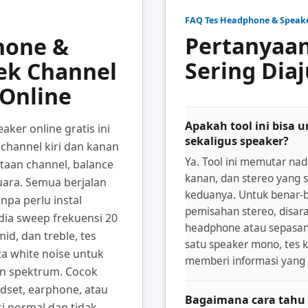
FAQ Tes Headphone & Speak
Pertanyaa
hone &
Sering Dia
ek Channel
 Online
Apakah tool ini bisa
ker online gratis ini
sekaligus speaker?
channel kiri dan kanan
Ya. Tool ini memutar nada
aan channel, balance
kanan, dan stereo yang 
uara. Semua berjalan
keduanya. Untuk benar-
npa perlu instal
pemisahan stereo, disa
edia sweep frekuensi 20
headphone atau sepasan
id, dan treble, tes
satu speaker mono, tes k
ta white noise untuk
memberi informasi yang
n spektrum. Cocok
set, earphone, atau
Bagaimana cara tahu 
i normal dan tidak