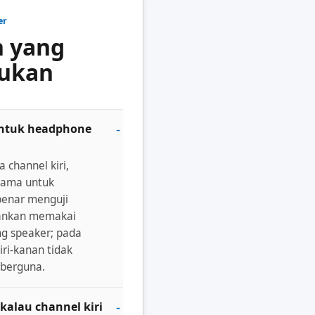
er
n yang
jukan
 untuk headphone
 channel kiri,
sama untuk
benar menguji
rankan memakai
g speaker; pada
iri-kanan tidak
 berguna.
kalau channel kiri