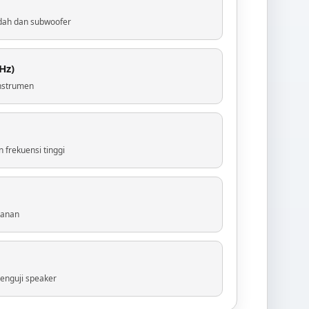
ndah dan subwoofer
Hz)
instrumen
 frekuensi tinggi
kanan
enguji speaker