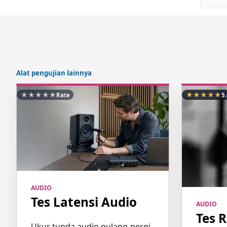
Alat pengujian lainnya
★
★
★
★
★
★
★
★
★
★
Rate
5
AUDIO
Tes Latensi Audio
AUDIO
Tes 
Ukur tunda audio pulang-pergi