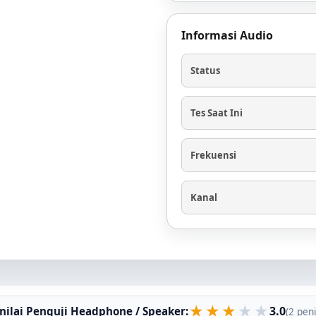
Informasi Audio
Status
Tes Saat Ini
Frekuensi
Kanal
★
★
★
★
★
3.0
 nilai Penguji Headphone / Speaker:
(2 peni