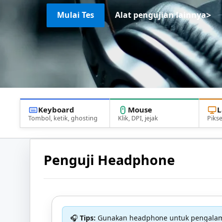
>
Mulai Tes
Alat pengujian lainnya
Keyboard
Mouse
L
Tombol, ketik, ghosting
Klik, DPI, jejak
Pikse
Penguji Headphone
🎧
Tips:
Gunakan headphone untuk pengalaman