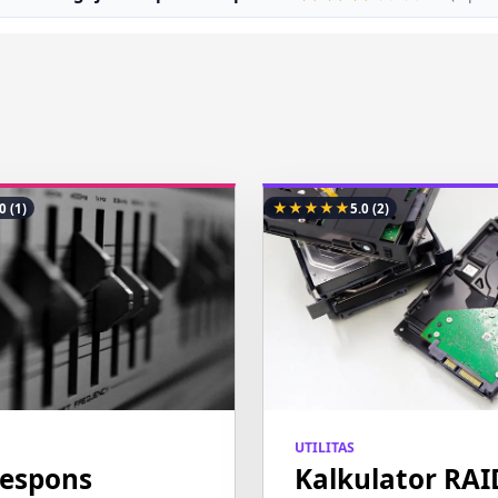
★
★
★
★
★
.0
(1)
5.0
(2)
UTILITAS
Respons
Kalkulator RAI