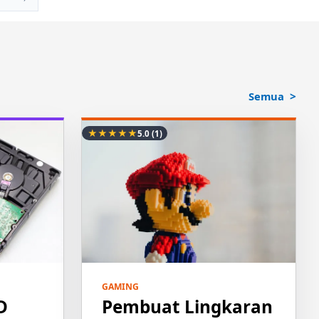
Semua
★
★
★
★
★
5.0
(1)
GAMING
D
Pembuat Lingkaran