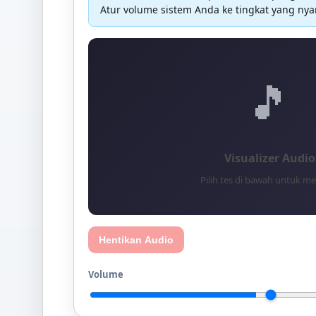
Atur volume sistem Anda ke tingkat yang n
🎵
Visualizer Audio
Pilih tes di bawah untuk m
Hentikan Audio
Volume