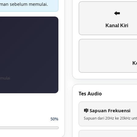
yaman sebelum memulai.
⬅️
Kanal Kiri
K
emulai
Tes Audio
🎼 Sapuan Frekuensi
Sapuan dari 20Hz ke 20kHz unt
50%