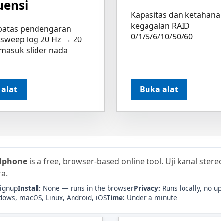
uensi
Kapasitas dan ketahana
kegagalan RAID
batas pendengaran
0/1/5/6/10/50/60
sweep log 20 Hz → 20
rmasuk slider nada
 alat
Buka alat
dphone
is a free, browser-based online tool. Uji kanal ster
ra.
signup
Install:
None — runs in the browser
Privacy:
Runs locally, no u
ows, macOS, Linux, Android, iOS
Time:
Under a minute