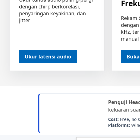
Frek
dengan chirp berkorelasi,
penyaringan keyakinan, dan
Rekam 
jitter
dengan 
kHz, te
manual
Ukur latensi audio
Buka
Penguji Hea
keluaran sua
Cost:
Free, no 
Platforms:
Wind