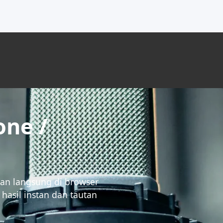
one /
alan langsung di browser
hasil instan dan tautan