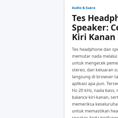
Audio & Suara
Tes Headp
Speaker: C
Kiri Kanan
Tes headphone dan spea
memutar nada melalui 
untuk mengecek pemet
stereo, dan keluaran s
langsung di browser ta
aplikasi apa pun. Ters
Hz-20 kHz, nada bass, m
balance kiri-kanan, ser
memeriksa keseluruha
untuk memastikan head
speaker Anda berfungs