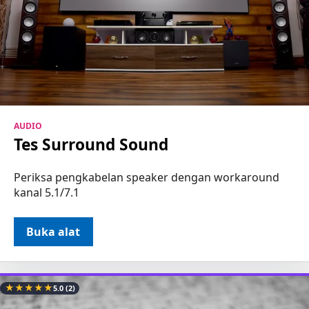
AUDIO
Tes Surround Sound
Periksa pengkabelan speaker dengan workaround
kanal 5.1/7.1
Buka alat
★
★
★
★
★
5.0
(2)