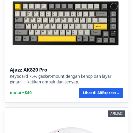
Ajazz AK820 Pro
Keyboard 75% gasket-mount dengan kenop dan layar
pintar — ketikan empuk dan senyap.
mulai ~$40
Lihat di AliExpress
→
AFILIASI