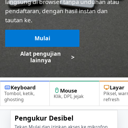
langsung di browser tanpa unduhan atau
pendaftaran, dengan hasil instan dan
tautan ke.
Mulai
Alat pengujian
>
lainnya
Keyboard
Layar
Mouse
Tombol, ketik,
Piksel, war
Klik, DPI, jejak
ghosting
refresh
Pengukur Desibel
Tekan Mulai dan izinkan akses ke mikrofon.