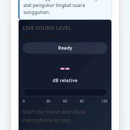
alat pengukur tingkat suara
sungguhan.
LIVE SOUND LEVEL
Decibel meter
Ready
--
dB relative
0
30
60
85
120
Start the meter and allow
microphone access.