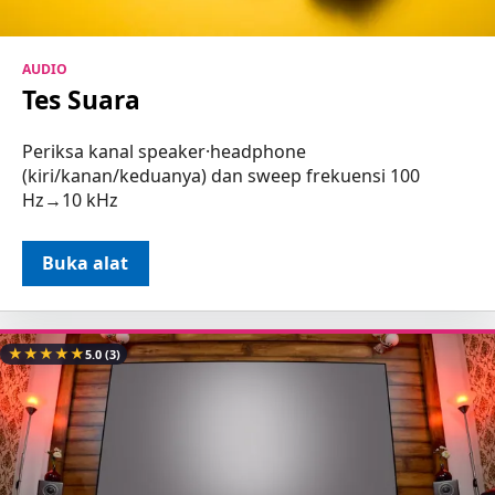
AUDIO
Tes Suara
Periksa kanal speaker·headphone
(kiri/kanan/keduanya) dan sweep frekuensi 100
Hz→10 kHz
Buka alat
★
★
★
★
★
5.0
(3)