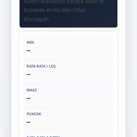
Audio dianalisis secara lokal di
browser Anda dan tidak
diunggah.
MIN
--
RATA-RATA / LEQ
--
MAKS
--
PUNCAK
--