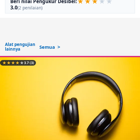
★
★
★
★
★
Beri nilai Pengukur Desibel:
3.0
(2 penilaian)
Alat pengujian
Semua
lainnya
★
★
★
★
★
3.7
(3)