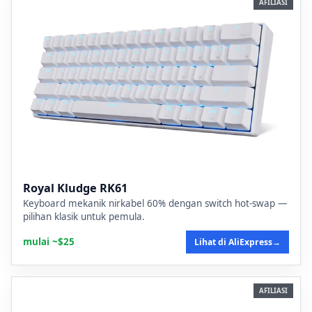
AFILIASI
Royal Kludge RK61
Keyboard mekanik nirkabel 60% dengan switch hot-swap —
pilihan klasik untuk pemula.
mulai ~$25
Lihat di AliExpress
→
AFILIASI