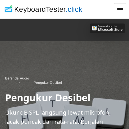
KeyboardTester
.click
Beranda
Audio
›
›
Pengukur Desibel
Pengukur Desibel
Ukur dB SPL langsung lewat mikrofon,
lacak puncak dan rata-rata. Berjalan