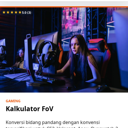
★
★
★
★
★
5.0
(3)
GAMING
Kalkulator FoV
Konversi bidang pandang dengan konvensi