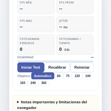
FPS MÍN.
FPS PROM.
--
--
FPS MÁX.
JITTER
--
--
ms
FOTOGRAMAS
FOTOGRAMAS /
PERDIDOS
TIEMPO
0
0
· 0.0s
Estabilidad
—
Iniciar Test
Recalibrar
Reiniciar
Objetivo:
Automático
60
75
120
144
165
240
360
Notas importantes y limitaciones del
navegador