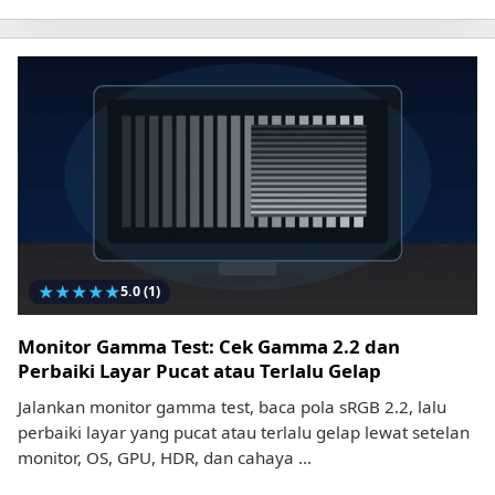
★
★
★
★
★
5.0
(1)
Monitor Gamma Test: Cek Gamma 2.2 dan
Perbaiki Layar Pucat atau Terlalu Gelap
Jalankan monitor gamma test, baca pola sRGB 2.2, lalu
perbaiki layar yang pucat atau terlalu gelap lewat setelan
monitor, OS, GPU, HDR, dan cahaya ...