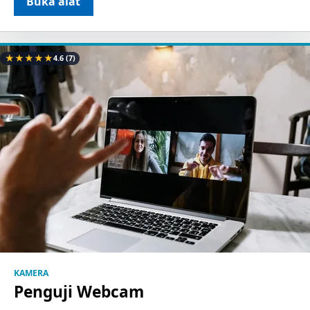
Buka alat
★
★
★
★
★
4.6
(7)
KAMERA
Penguji Webcam