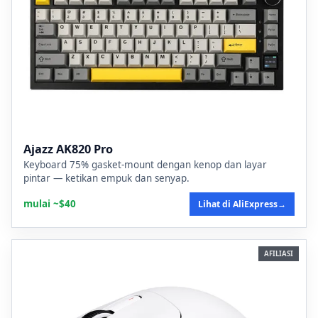
Ajazz AK820 Pro
Keyboard 75% gasket-mount dengan kenop dan layar
pintar — ketikan empuk dan senyap.
mulai ~$40
Lihat di AliExpress
→
AFILIASI