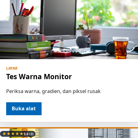
LAYAR
Tes Warna Monitor
Periksa warna, gradien, dan piksel rusak
Buka alat
★
★
★
★
★
5.0
(2)