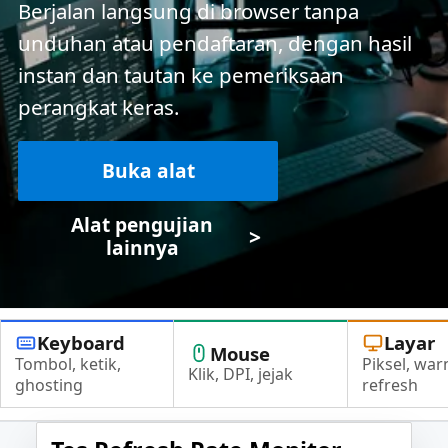
Berjalan langsung di browser tanpa
unduhan atau pendaftaran, dengan hasil
instan dan tautan ke pemeriksaan
perangkat keras.
Buka alat
Alat pengujian
>
lainnya
Keyboard
Layar
Mouse
Tombol, ketik,
Piksel, war
Klik, DPI, jejak
ghosting
refresh