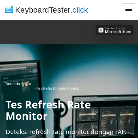
KeyboardTester
.click
Beranda
Layar
›
›
Tes Refresh Rate Monitor
Tes Refresh Rate
Monitor
Deteksi refresh rate monitor dengan rAF.