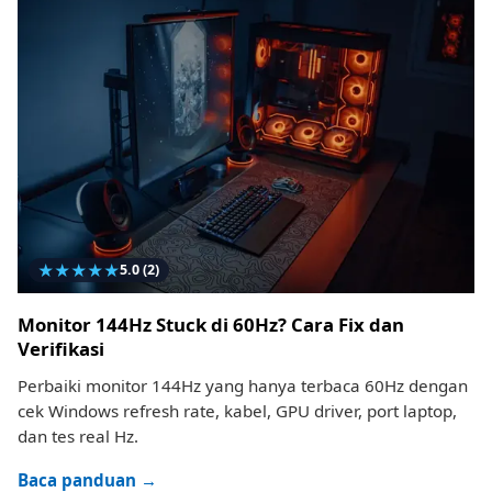
★
★
★
★
★
5.0
(2)
Monitor 144Hz Stuck di 60Hz? Cara Fix dan
Verifikasi
Perbaiki monitor 144Hz yang hanya terbaca 60Hz dengan
cek Windows refresh rate, kabel, GPU driver, port laptop,
dan tes real Hz.
Baca panduan →