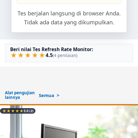
Tes berjalan langsung di browser Anda.
Tidak ada data yang dikumpulkan.
Beri nilai Tes Refresh Rate Monitor:
★
★
★
★
★
4.5
(4 penilaian)
Alat pengujian
Semua
lainnya
★
★
★
★
★
5.0
(2)