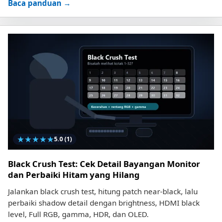
Baca panduan →
★
★
★
★
★
5.0
(1)
Black Crush Test: Cek Detail Bayangan Monitor
dan Perbaiki Hitam yang Hilang
Jalankan black crush test, hitung patch near-black, lalu
perbaiki shadow detail dengan brightness, HDMI black
level, Full RGB, gamma, HDR, dan OLED.