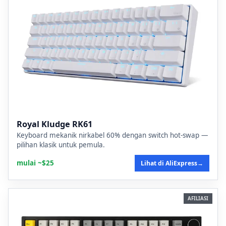
Royal Kludge RK61
Keyboard mekanik nirkabel 60% dengan switch hot-swap —
pilihan klasik untuk pemula.
mulai ~$25
Lihat di AliExpress
→
AFILIASI