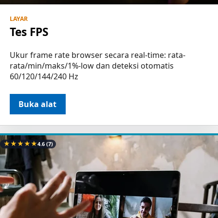
LAYAR
Tes FPS
Ukur frame rate browser secara real-time: rata-
rata/min/maks/1%-low dan deteksi otomatis
60/120/144/240 Hz
Buka alat
★
★
★
★
★
4.6
(7)