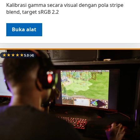
Kalibrasi gamma secara visual dengan pola stripe
blend, target sRGB 2.2
Buka alat
★
★
★
★
★
5.0
(4)