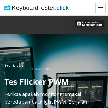
KeyboardTester
.click
Beranda
Layar
›
›
Tes Flicker PWM
Tes Flicker PWM
Periksa apakah monitor memakai
peredupan backlight PWM. Berjalan