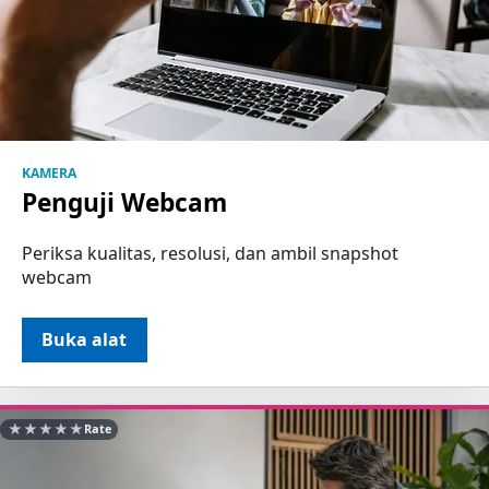
KAMERA
Penguji Webcam
Periksa kualitas, resolusi, dan ambil snapshot
webcam
Buka alat
★
★
★
★
★
Rate