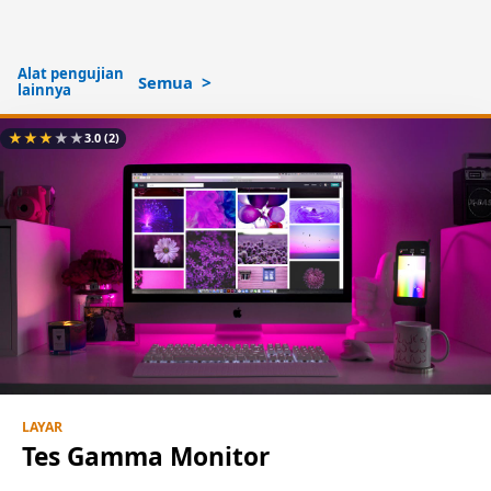
Alat pengujian
Semua
lainnya
★
★
★
★
★
3.0
(2)
LAYAR
Tes Gamma Monitor