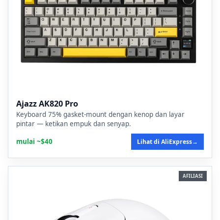
Ajazz AK820 Pro
Keyboard 75% gasket-mount dengan kenop dan layar
pintar — ketikan empuk dan senyap.
mulai ~$40
Lihat di AliExpress
→
AFILIASI