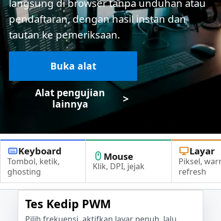
langsung di browser tanpa unduhan atau
pendaftaran, dengan hasil instan dan
tautan ke pemeriksaan.
Buka alat
Alat pengujian
>
lainnya
Keyboard
Layar
Mouse
Tombol, ketik,
Piksel, war
Klik, DPI, jejak
ghosting
refresh
Tes Kedip PWM
Pilih frekuensi, aktifkan layar penuh, lalu