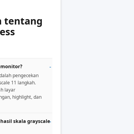
 tentang
ness
s monitor?
adalah pengecekan
scale 11 langkah.
h layar
gan, highlight, dan
sil skala grayscale