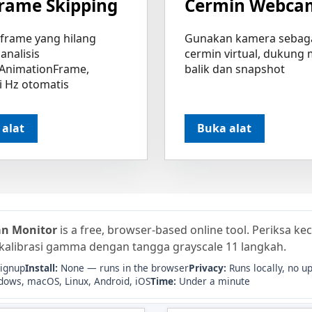
Frame Skipping
Cermin Webca
 frame yang hilang
Gunakan kamera sebag
analisis
cermin virtual, dukung
AnimationFrame,
balik dan snapshot
i Hz otomatis
 alat
Buka alat
an Monitor
is a free, browser-based online tool. Periksa ke
 kalibrasi gamma dengan tangga grayscale 11 langkah.
signup
Install:
None — runs in the browser
Privacy:
Runs locally, no u
ows, macOS, Linux, Android, iOS
Time:
Under a minute