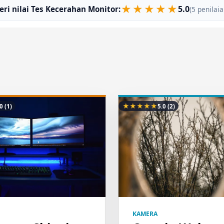
★
★
★
★
★
5.0
eri nilai Tes Kecerahan Monitor:
(5 penilaia
★
★
★
★
★
.0
(1)
5.0
(2)
KAMERA