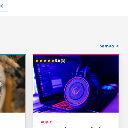
n)
Semua
★
★
★
★
★
5.0
(3)
AUDIO