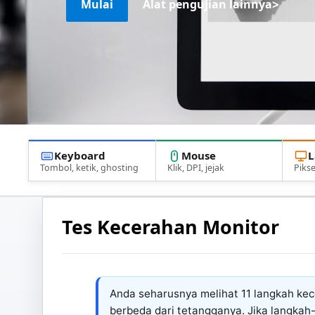
>
Mulai
Alat pengujian lainnya
Keyboard
Mouse
L
Tombol, ketik, ghosting
Klik, DPI, jejak
Pikse
Tes Kecerahan Monitor
Anda seharusnya melihat 11 langkah kece
berbeda dari tetangganya. Jika langkah