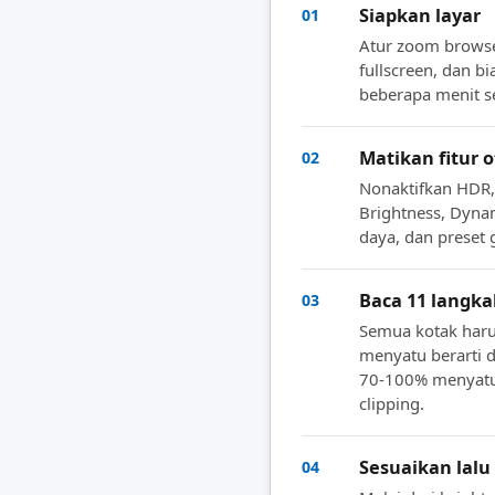
Siapkan layar
01
Atur zoom brows
fullscreen, dan b
beberapa menit s
Matikan fitur 
02
Nonaktifkan HDR, 
Brightness, Dyna
daya, dan preset 
Baca 11 langka
03
Semua kotak harus
menyatu berarti d
70-100% menyatu 
clipping.
Sesuaikan lalu
04