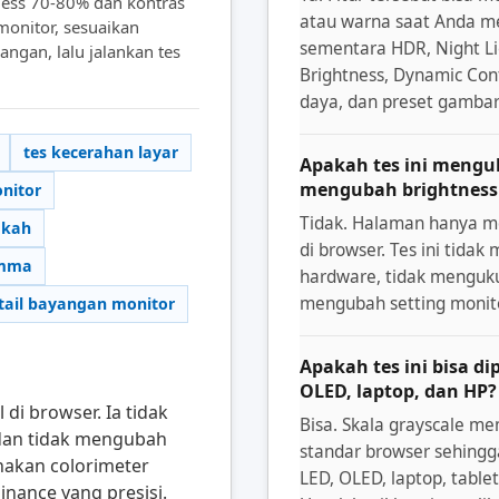
ness 70-80% dan kontras
atau warna saat Anda me
onitor, sesuaikan
sementara HDR, Night Li
ngan, lalu jalankan tes
Brightness, Dynamic Co
daya, dan preset gambar 
tes kecerahan layar
Apakah tes ini menguk
mengubah brightness
onitor
Tidak. Halaman hanya me
gkah
di browser. Tes ini tida
amma
hardware, tidak mengukur
mengubah setting monit
tail bayangan monitor
Apakah tes ini bisa di
OLED, laptop, dan HP?
l di browser. Ia tidak
Bisa. Skala grayscale m
 dan tidak mengubah
standar browser sehingg
nakan colorimeter
LED, OLED, laptop, tablet
inance yang presisi.