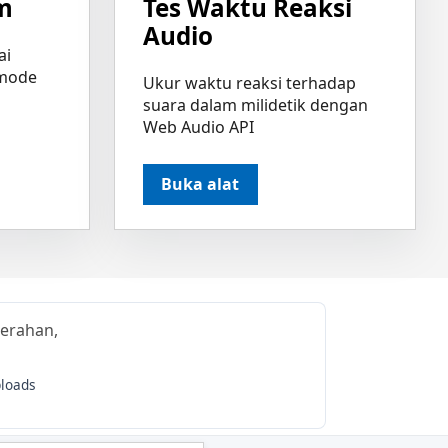
m
Tes Waktu Reaksi
Audio
ai
 mode
Ukur waktu reaksi terhadap
suara dalam milidetik dengan
Web Audio API
Buka alat
cerahan,
ploads