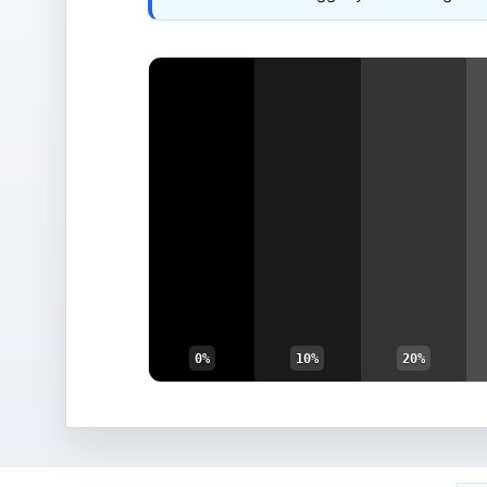
0%
10%
20%