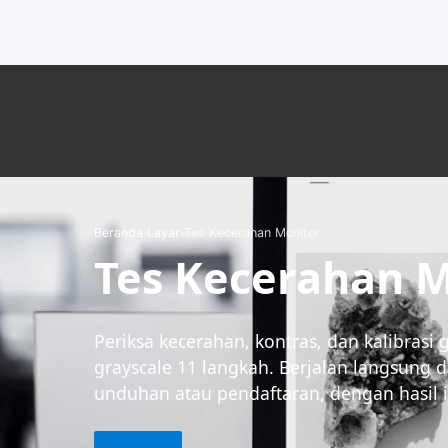
Beranda
›
Layar
›
Tes Kecerahan Monitor
Tes Kecerahan 
Periksa kecerahan, kontras, dan kalibra
grayscale 11 langkah. Berjalan langsung 
unduhan atau pendaftaran, dengan hasil i