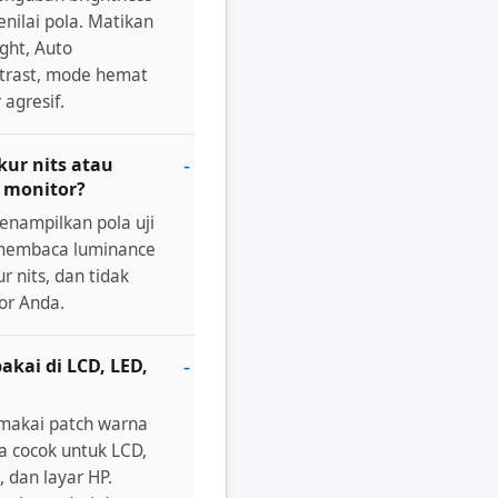
nilai pola. Matikan
ght, Auto
ntrast, mode hemat
agresif.
ur nits atau
 monitor?
nampilkan pola uji
k membaca luminance
 nits, dan tidak
or Anda.
pakai di LCD, LED,
emakai patch warna
a cocok untuk LCD,
, dan layar HP.