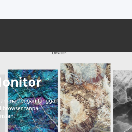
Monitor
si gamma dengan tangga
di browser tanpa
nstan.