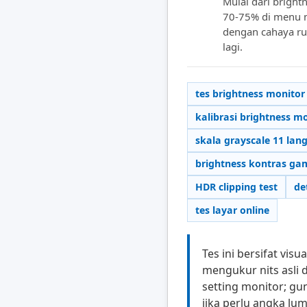
Mulai dari bright
70-75% di menu m
dengan cahaya rua
lagi.
tes brightness monitor
kalibrasi brightness m
skala grayscale 11 lan
brightness kontras g
HDR clipping test
de
tes layar online
Tes ini bersifat visua
mengukur nits asli
setting monitor; gu
jika perlu angka lum