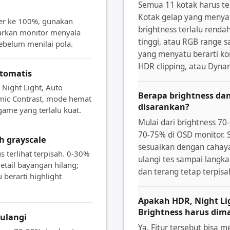
Semua 11 kotak harus te
Kotak gelap yang menyat
er ke 100%, gunakan
brightness terlalu renda
iarkan monitor menyala
tinggi, atau RGB range s
ebelum menilai pola.
yang menyatu berarti kont
HDR clipping, atau Dynam
otomatis
Night Light, Auto
Berapa brightness da
mic Contrast, mode hemat
disarankan?
game yang terlalu kuat.
Mulai dari brightness 70
70-75% di OSD monitor. S
h grayscale
sesuaikan dengan cahay
 terlihat terpisah. 0-30%
ulangi tes sampai langka
etail bayangan hilang;
dan terang tetap terpisa
berarti highlight
Apakah HDR, Night Li
Brightness harus dim
 ulangi
Ya. Fitur tersebut bisa 