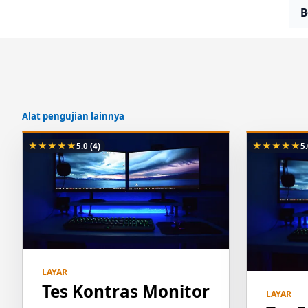
B
Alat pengujian lainnya
★
★
★
★
★
★
★
★
★
★
5.0
(4)
5
LAYAR
Tes Kontras Monitor
LAYAR