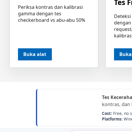
Tes 
Periksa kontras dan kalibrasi
gamma dengan tes
Deteksi
checkerboard vs abu-abu 50%
dengan 
request
kalibras
Buka alat
Buka
Tes Kecerah
kontras, dan
Cost:
Free, no 
Platforms:
Wind