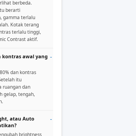
rlihat berbeda.
u berarti
h, gamma terlalu
alah. Kotak terang
ras terlalu tinggi,
ic Contrast aktif.
n kontras awal yang
-80% dan kontras
etelah itu
a ruangan dan
h gelap, tengah,
h.
ght, atau Auto
atikan?
mengubah brightness