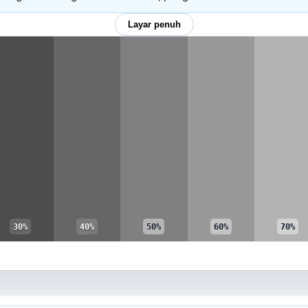
Layar penuh
30%
40%
50%
60%
70%