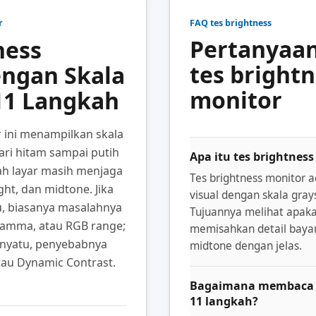
r
FAQ tes brightness
Pertanyaan
ness
tes bright
engan Skala
monitor
11 Langkah
 ini menampilkan skala
ari hitam sampai putih
Apa itu tes brightnes
h layar masih menjaga
Tes brightness monitor 
ght, dan midtone. Jika
visual dengan skala gray
, biasanya masalahnya
Tujuannya melihat apaka
gamma, atau RGB range;
memisahkan detail bayan
enyatu, penyebabnya
midtone dengan jelas.
tau Dynamic Contrast.
Bagaimana membaca ha
11 langkah?