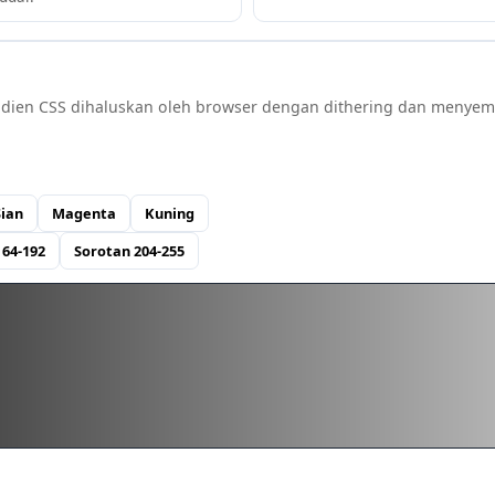
Gradien CSS dihaluskan oleh browser dengan dithering dan menye
Sian
Magenta
Kuning
 64-192
Sorotan 204-255