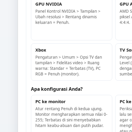
GPU NVIDIA
GPU 
Panel Kontrol NVIDIA > Tampilan >
AMD S
Ubah resolusi > Rentang dinamis
piksel
keluaran = Penuh.
4:4:4.
Xbox
TV So
Pengaturan > Umum > Opsi TV dan
Penga
tampilan > Fidelitas video > Ruang
Level 
warna: Standar = Terbatas (TV), PC
dengan
RGB = Penuh (monitor).
sumbe
Apa konfigurasi Anda?
PC ke monitor
PC ke
Atur rentang Penuh di kedua ujung.
Periks
Monitor mengharapkan semua nilai 0-
lalu s
255; Terbatas di sini menyebabkan
agar c
hitam keabu-abuan dan putih pudar.
mengh
atau p