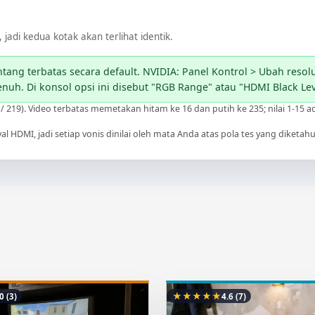
jadi kedua kotak akan terlihat identik.
ang terbatas secara default. NVIDIA: Panel Kontrol > Ubah resol
uh. Di konsol opsi ini disebut "RGB Range" atau "HDMI Black Lev
/ 219). Video terbatas memetakan hitam ke 16 dan putih ke 235; nilai 1-15 ad
HDMI, jadi setiap vonis dinilai oleh mata Anda atas pola tes yang diketahui,
★
★
★
★
★
.0
(3)
4.6
(7)