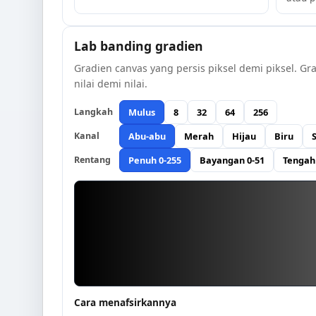
Lab banding gradien
Gradien canvas yang persis piksel demi piksel. 
nilai demi nilai.
Mulus
8
32
64
256
Langkah
Abu-abu
Merah
Hijau
Biru
Kanal
Penuh 0-255
Bayangan 0-51
Tengah
Rentang
Cara menafsirkannya