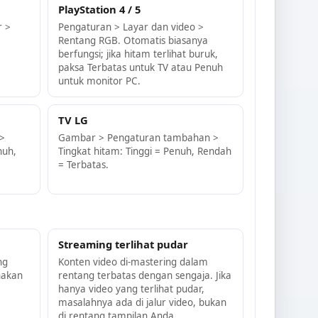
PlayStation 4 / 5
r >
Pengaturan > Layar dan video >
Rentang RGB. Otomatis biasanya
berfungsi; jika hitam terlihat buruk,
paksa Terbatas untuk TV atau Penuh
untuk monitor PC.
TV LG
>
Gambar > Pengaturan tambahan >
nuh,
Tingkat hitam: Tinggi = Penuh, Rendah
= Terbatas.
Streaming terlihat pudar
ng
Konten video di-mastering dalam
nakan
rentang terbatas dengan sengaja. Jika
hanya video yang terlihat pudar,
masalahnya ada di jalur video, bukan
di rentang tampilan Anda.