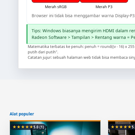
Merah sRGB
Merah P3
Browser ini tidak bisa menggambar warna Display-P3, 
Tips: Windows biasanya mengirim HDMI dalam rent
Radeon Software > Tampilan > Rentang warna = Pen
Matematika terbatas ke penuh: penuh = round((v - 16) x 255 
putih dari putih".
Catatan jujur: sebuah halaman web tidak bisa membaca sinyal 
Alat populer
★
★
★
★
★
★
★
★
★
★
5.0
(1)
5