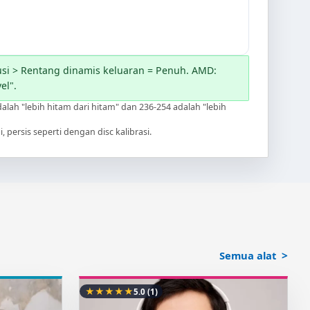
usi > Rentang dinamis keluaran = Penuh. AMD:
el".
alah "lebih hitam dari hitam" dan 236-254 adalah "lebih
 persis seperti dengan disc kalibrasi.
Semua alat
★
★
★
★
★
5.0
(1)