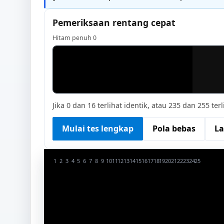
Pemeriksaan rentang cepat
Hitam penuh 0
Jika 0 dan 16 terlihat identik, atau 235 dan 255 
Mulai tes lengkap
Pola bebas
La
1
2
3
4
5
6
7
8
9
10
11
12
13
14
15
16
17
18
19
20
21
22
23
24
25