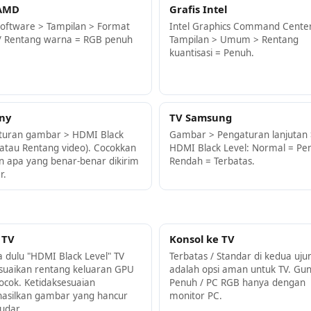
AMD
Grafis Intel
oftware > Tampilan > Format
Intel Graphics Command Cente
 / Rentang warna = RGB penuh
Tampilan > Umum > Rentang
kuantisasi = Penuh.
ny
TV Samsung
turan gambar > HDMI Black
Gambar > Pengaturan lanjutan 
(atau Rentang video). Cocokkan
HDMI Black Level: Normal = Pe
 apa yang benar-benar dikirim
Rendah = Terbatas.
r.
 TV
Konsol ke TV
a dulu "HDMI Black Level" TV
Terbatas / Standar di kedua uju
esuaikan rentang keluaran GPU
adalah opsi aman untuk TV. Gu
ocok. Ketidaksesuaian
Penuh / PC RGB hanya dengan
asilkan gambar yang hancur
monitor PC.
udar.