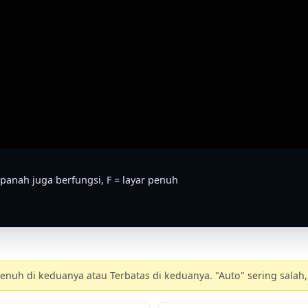
panah juga berfungsi, F = layar penuh
nuh di keduanya atau Terbatas di keduanya. "Auto" sering salah, 