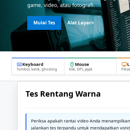
game, video, atau fotografi.
>
Mulai Tes
Alat Layar
Keyboard
Mouse
L
Tombol, ketik, ghosting
Klik, DPI, jejak
Pikse
Tes Rentang Warna
Periksa apakah rantai video Anda menampilkan 
jalankan tes terpandu untuk mendapatkan vonis 