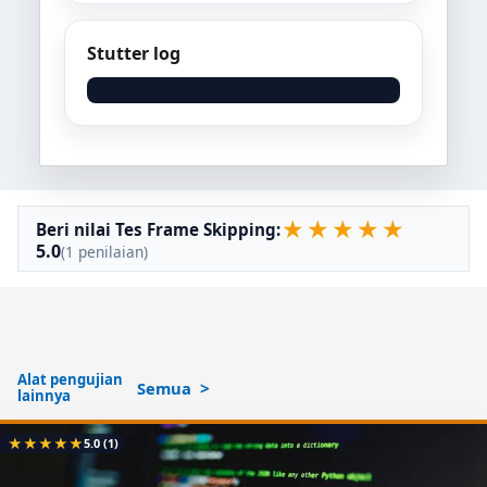
Stutter log
★
★
★
★
★
Beri nilai Tes Frame Skipping:
5.0
(1 penilaian)
Alat pengujian
Semua
lainnya
★
★
★
★
★
5.0
(1)