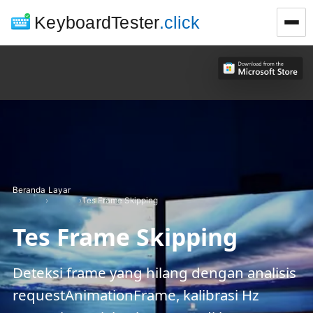
KeyboardTester
.click
Beranda
Layar
›
›
Tes Frame Skipping
Tes Frame Skipping
Deteksi frame yang hilang dengan analisis
requestAnimationFrame, kalibrasi Hz