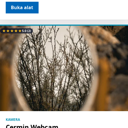
Buka alat
★
★
★
★
★
5.0
(2)
KAMERA
Cermin Webcam