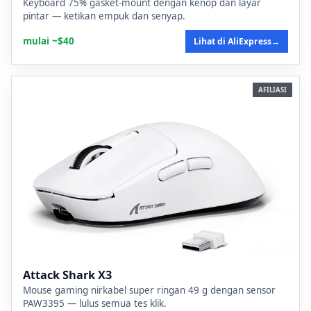
Keyboard 75% gasket-mount dengan kenop dan layar
pintar — ketikan empuk dan senyap.
mulai ~$40
Lihat di AliExpress
→
AFILIASI
Attack Shark X3
Mouse gaming nirkabel super ringan 49 g dengan sensor
PAW3395 — lulus semua tes klik.