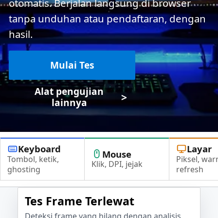
otomatis. Berjalan langsung di browser
tanpa unduhan atau pendaftaran, dengan
hasil.
Mulai Tes
Alat pengujian
>
lainnya
Keyboard
Layar
Mouse
Tombol, ketik,
Piksel, war
Klik, DPI, jejak
ghosting
refresh
Tes Frame Terlewat
Deteksi frame yang hilang dengan analisis