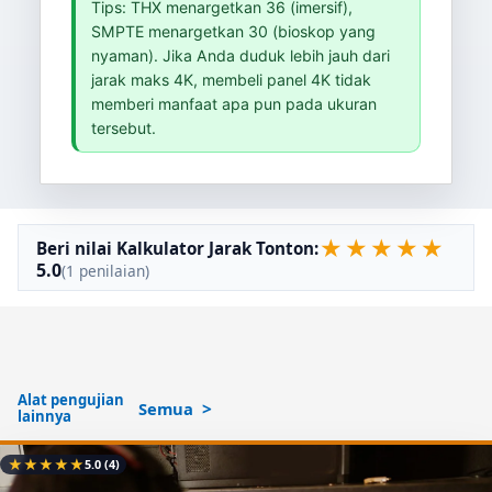
Tips: THX menargetkan 36 (imersif),
SMPTE menargetkan 30 (bioskop yang
nyaman). Jika Anda duduk lebih jauh dari
jarak maks 4K, membeli panel 4K tidak
memberi manfaat apa pun pada ukuran
tersebut.
★
★
★
★
★
Beri nilai Kalkulator Jarak Tonton:
5.0
(1 penilaian)
Alat pengujian
Semua
lainnya
★
★
★
★
★
5.0
(4)