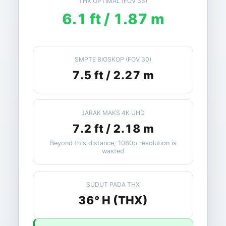
THX OPTIMAL (FOV 36)
6.1 ft / 1.87 m
SMPTE BIOSKOP (FOV 30)
7.5 ft / 2.27 m
JARAK MAKS 4K UHD
7.2 ft / 2.18 m
Beyond this distance, 1080p resolution is
wasted
SUDUT PADA THX
36° H (THX)