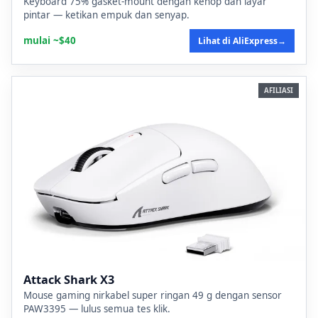
Keyboard 75% gasket-mount dengan kenop dan layar
pintar — ketikan empuk dan senyap.
mulai ~$40
Lihat di AliExpress
→
AFILIASI
Attack Shark X3
Mouse gaming nirkabel super ringan 49 g dengan sensor
PAW3395 — lulus semua tes klik.