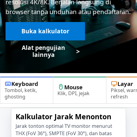
resolusi 4K/8K. Berjalan langsung di
browser tanpa unduhan atau pendaftaran.
Buka kalkulator
Alat pengujian
>
lainnya
Keyboard
Layar
Mouse
Tombol, ketik,
Piksel, war
Klik, DPI, jejak
ghosting
refresh
Kalkulator Jarak Menonton
Jarak tonton optimal TV·monitor menurut
THX (FoV 36°), SMPTE (FoV 30°), dan batas