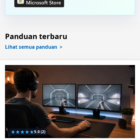
Panduan terbaru
Lihat semua panduan
★
★
★
★
★
5.0
(2)