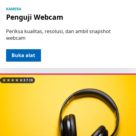
KAMERA
Penguji Webcam
Periksa kualitas, resolusi, dan ambil snapshot
webcam
Buka alat
★
★
★
★
★
3.7
(3)