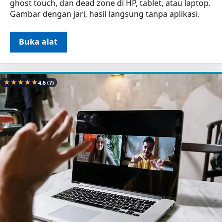
ghost touch, dan dead zone di HP, tablet, atau laptop.
Gambar dengan jari, hasil langsung tanpa aplikasi.
Buka alat
★
★
★
★
★
4.6
(7)