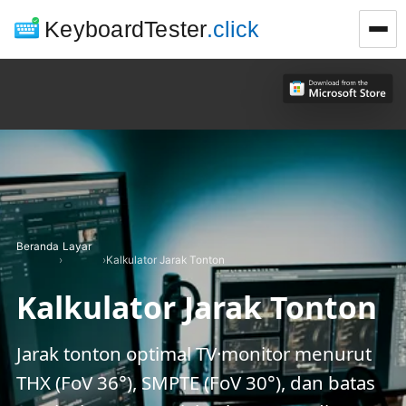
KeyboardTester
.click
Beranda
Layar
›
›
Kalkulator Jarak Tonton
Kalkulator Jarak Tonton
Jarak tonton optimal TV·monitor menurut
THX (FoV 36°), SMPTE (FoV 30°), dan batas