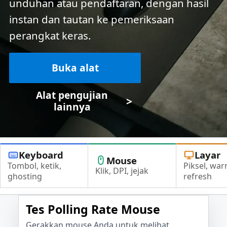
unduhan atau pendaftaran, dengan hasil
instan dan tautan ke pemeriksaan
perangkat keras.
Buka alat
Alat pengujian
>
lainnya
Keyboard
Layar
Mouse
Tombol, ketik,
Piksel, war
Klik, DPI, jejak
ghosting
refresh
Tes Polling Rate Mouse
Gerakkan mouse Anda untuk melihat