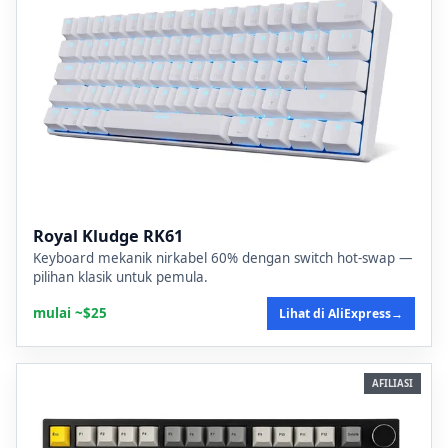
Royal Kludge RK61
Keyboard mekanik nirkabel 60% dengan switch hot-swap —
pilihan klasik untuk pemula.
mulai ~$25
Lihat di AliExpress
→
AFILIASI