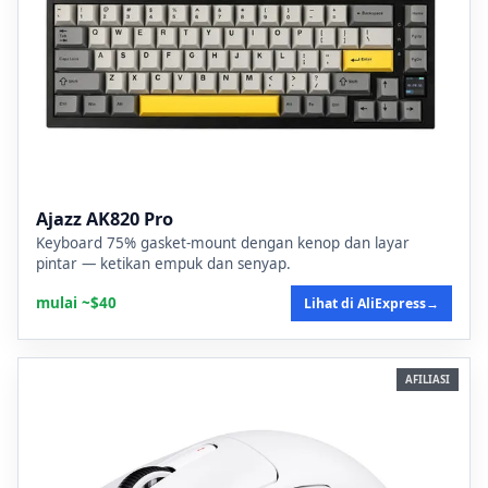
Ajazz AK820 Pro
Keyboard 75% gasket-mount dengan kenop dan layar
pintar — ketikan empuk dan senyap.
mulai ~$40
Lihat di AliExpress
→
AFILIASI