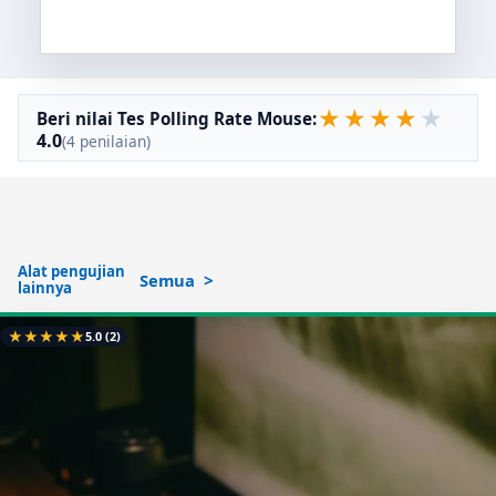
★
★
★
★
★
Beri nilai Tes Polling Rate Mouse:
4.0
(4 penilaian)
Alat pengujian
Semua
lainnya
★
★
★
★
★
5.0
(2)