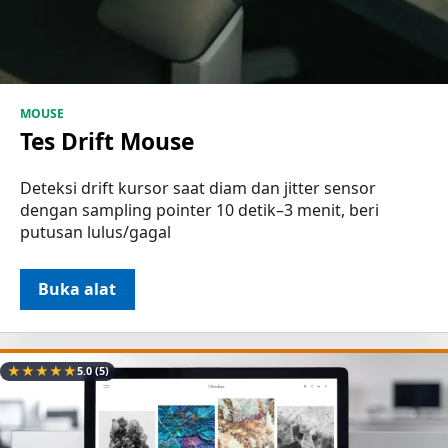
MOUSE
Tes Drift Mouse
Deteksi drift kursor saat diam dan jitter sensor
dengan sampling pointer 10 detik–3 menit, beri
putusan lulus/gagal
Buka alat
★
★
★
★
★
5.0
(5)