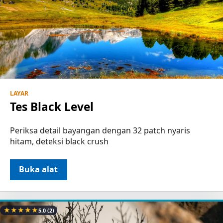
LAYAR
Tes Black Level
Periksa detail bayangan dengan 32 patch nyaris
hitam, deteksi black crush
Buka alat
★
★
★
★
★
5.0
(2)