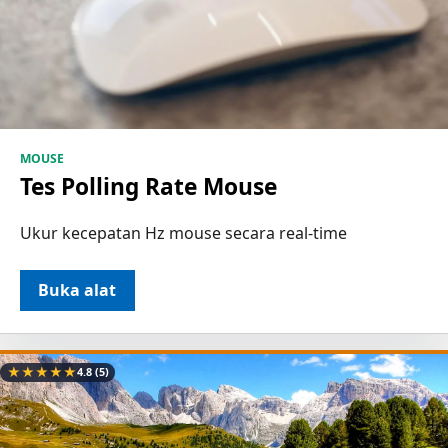
MOUSE
Tes Polling Rate Mouse
Ukur kecepatan Hz mouse secara real-time
Buka alat
★
★
★
★
★
4.8
(5)