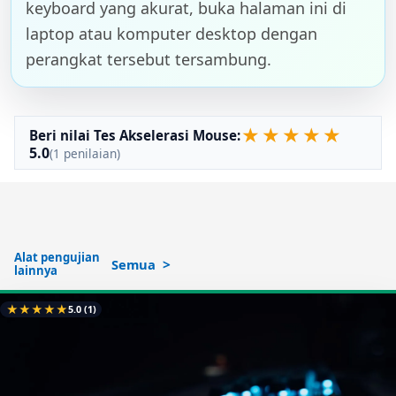
keyboard yang akurat, buka halaman ini di
laptop atau komputer desktop dengan
perangkat tersebut tersambung.
★
★
★
★
★
Beri nilai Tes Akselerasi Mouse:
5.0
(1 penilaian)
Alat pengujian
Semua
lainnya
★
★
★
★
★
5.0
(1)