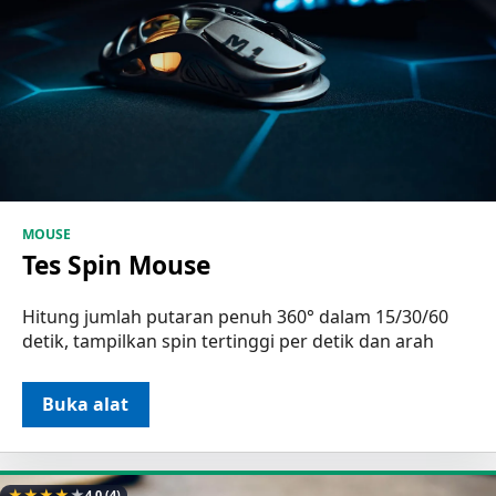
MOUSE
Tes Spin Mouse
Hitung jumlah putaran penuh 360° dalam 15/30/60
detik, tampilkan spin tertinggi per detik dan arah
Buka alat
★
★
★
★
★
4.0
(4)