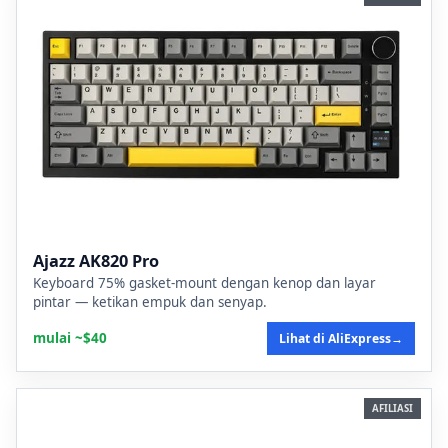
Ajazz AK820 Pro
Keyboard 75% gasket-mount dengan kenop dan layar
pintar — ketikan empuk dan senyap.
mulai ~$40
Lihat di AliExpress
→
AFILIASI