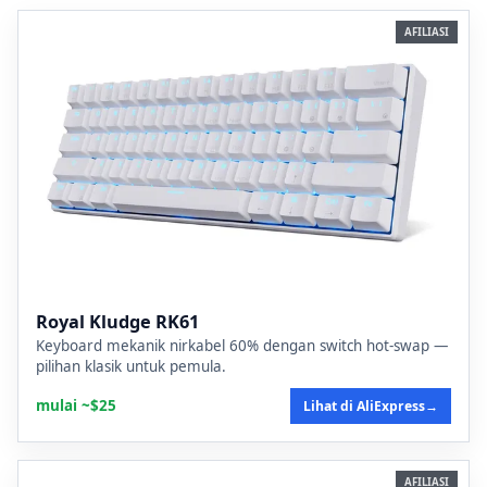
AFILIASI
Royal Kludge RK61
Keyboard mekanik nirkabel 60% dengan switch hot-swap —
pilihan klasik untuk pemula.
mulai ~$25
Lihat di AliExpress
→
AFILIASI