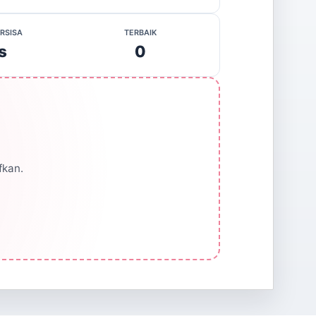
RSISA
TERBAIK
s
0
fkan.