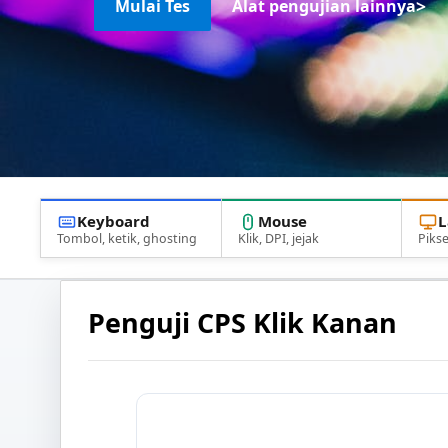
>
Mulai Tes
Alat pengujian lainnya
Keyboard
Mouse
L
Tombol, ketik, ghosting
Klik, DPI, jejak
Pikse
Penguji CPS Klik Kanan