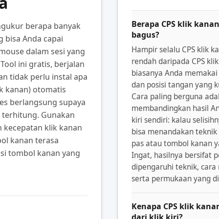
a
Berapa CPS klik kana
ngukur berapa banyak
bagus?
ng bisa Anda capai
Hampir selalu CPS klik ka
mouse dalam sesi yang
rendah daripada CPS klik 
ool ini gratis, berjalan
biasanya Anda memakai 
n tidak perlu instal apa
dan posisi tangan yang 
k kanan) otomatis
Cara paling berguna ada
tes berlangsung supaya
membandingkan hasil An
r terhitung. Gunakan
kiri sendiri: kalau selisih
kecepatan klik kanan
bisa menandakan teknik 
ol kanan terasa
pas atau tombol kanan 
si tombol kanan yang
Ingat, hasilnya bersifat
dipengaruhi teknik, ca
serta permukaan yang di
Kenapa CPS klik kanan
dari klik kiri?