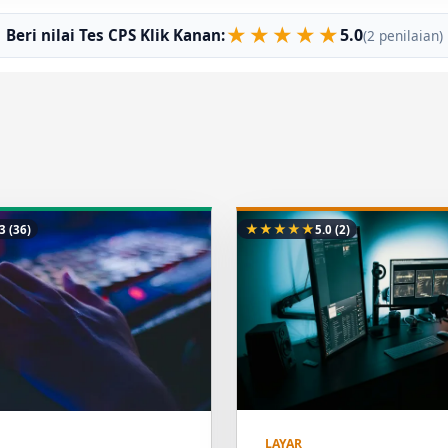
★
★
★
★
★
5.0
Beri nilai Tes CPS Klik Kanan:
(2 penilaian)
★
★
★
★
★
.3
(36)
5.0
(2)
LAYAR