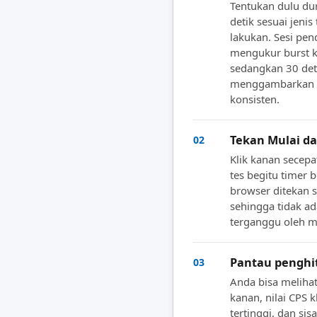
Tentukan dulu dur
detik sesuai jenis
lakukan. Sesi pe
mengukur burst k
sedangkan 30 deti
menggambarkan k
konsisten.
Tekan Mulai da
02
Klik kanan secep
tes begitu timer 
browser ditekan s
sehingga tidak ad
terganggu oleh 
Pantau penghi
03
Anda bisa melihat 
kanan, nilai CPS k
tertinggi, dan si