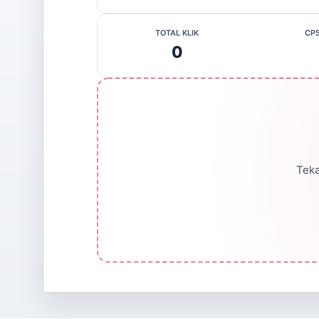
TOTAL KLIK
CP
0
Teka