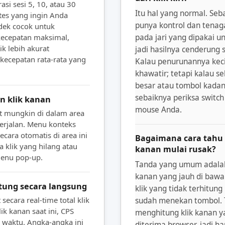
asi sesi 5, 10, atau 30
Itu hal yang normal. Seb
 tes yang ingin Anda
punya kontrol dan tenaga
ndek cocok untuk
ecepatan maksimal,
pada jari yang dipakai u
k lebih akurat
jadi hasilnya cenderung s
ecepatan rata-rata yang
Kalau penurunannya kecil
khawatir; tetapi kalau se
besar atau tombol kadan
sebaiknya periksa switch
n klik kanan
mouse Anda.
at mungkin di dalam area
berjalan. Menu konteks
ecara otomatis di area ini
Bagaimana cara tahu 
a klik yang hilang atau
kanan mulai rusak?
menu pop-up.
Tanda yang umum adalah 
kanan yang jauh di bawa
tung secara langsung
klik yang tidak terhitun
secara real-time total klik
sudah menekan tombol. T
lik kanan saat ini, CPS
menghitung klik kanan y
sa waktu. Angka-angka ini
diterima browser, jadi h