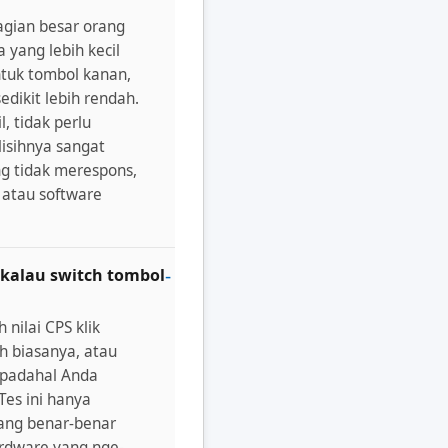
agian besar orang
 yang lebih kecil
ntuk tombol kanan,
edikit lebih rendah.
, tidak perlu
lisihnya sangat
g tidak merespons,
 atau software
kalau switch tombol
nilai CPS klik
h biasanya, atau
g padahal Anda
es ini hanya
ang benar-benar
ardware yang nge-