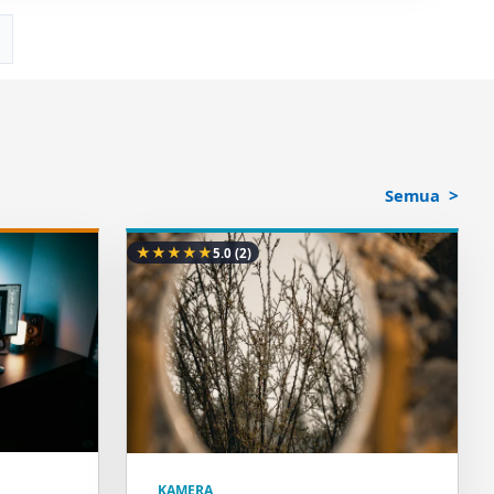
Semua
★
★
★
★
★
5.0
(2)
KAMERA