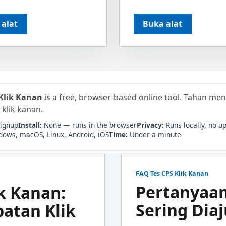
 alat
Buka alat
Klik Kanan
is a free, browser-based online tool. Tahan me
klik kanan.
signup
Install:
None — runs in the browser
Privacy:
Runs locally, no u
ows, macOS, Linux, Android, iOS
Time:
Under a minute
FAQ Tes CPS Klik Kanan
Pertanyaa
ik Kanan:
Sering Dia
atan Klik