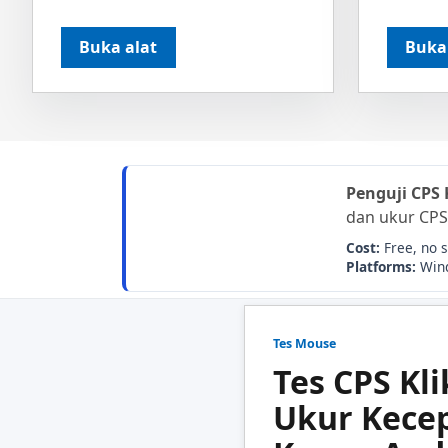
Buka alat
Buka
Penguji CPS 
dan ukur CPS 
Cost:
Free, no 
Platforms:
Wind
Tes Mouse
Tes CPS Kl
Ukur Kecep