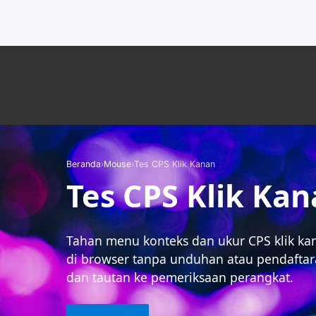
Beranda
›
Mouse
›
Tes CPS Klik Kanan
Tes CPS Klik Ka
Tahan menu konteks dan ukur CPS klik ka
di browser tanpa unduhan atau pendaftara
dan tautan ke pemeriksaan perangkat.