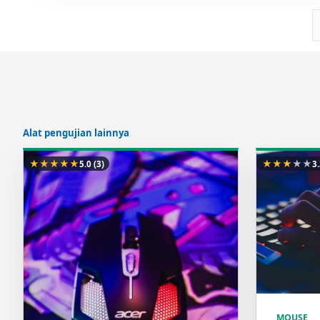
Alat pengujian lainnya
★
★
★
★
★
★
★
★
★
★
5.0
(3)
3
MOUSE