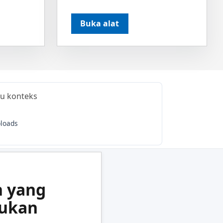
Buka alat
nu konteks
ploads
n yang
jukan