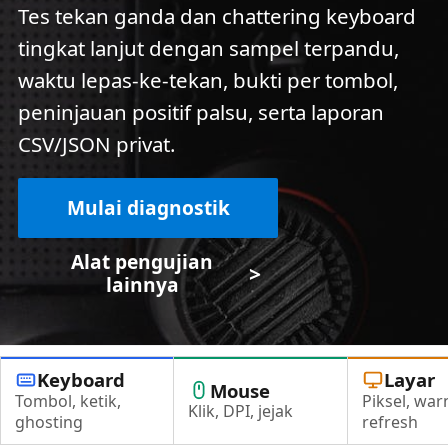
Tes tekan ganda dan chattering keyboard
tingkat lanjut dengan sampel terpandu,
waktu lepas-ke-tekan, bukti per tombol,
peninjauan positif palsu, serta laporan
CSV/JSON privat.
Mulai diagnostik
Alat pengujian
>
lainnya
Keyboard
Layar
Mouse
Tombol, ketik,
Piksel, war
Klik, DPI, jejak
ghosting
refresh