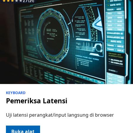
★
★
★
★
★
2.7
(21)
KEYBOARD
Pemeriksa Latensi
Uji latensi perangkat/input langsung di browser
Buka alat