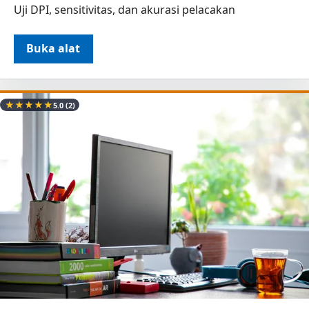
Uji DPI, sensitivitas, dan akurasi pelacakan
Buka alat
★
★
★
★
★
5.0
(2)