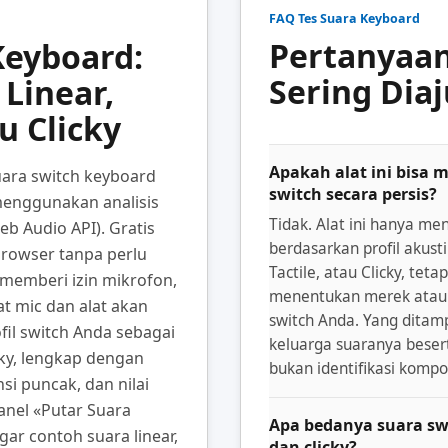
FAQ Tes Suara Keyboard
Pertanyaa
Keyboard:
Sering Dia
 Linear,
au Clicky
Apakah alat ini bisa 
suara switch keyboard
switch secara persis?
menggunakan analisis
Tidak. Alat ini hanya men
eb Audio API). Gratis
berdasarkan profil akusti
browser tanpa perlu
Tactile, atau Clicky, tetap
h memberi izin mikrofon,
menentukan merek atau 
t mic dan alat akan
switch Anda. Yang ditam
fil switch Anda sebagai
keluarga suaranya besert
icky, lengkap dengan
bukan identifikasi kompo
nsi puncak, dan nilai
anel «Putar Suara
Apa bedanya suara swit
ar contoh suara linear,
dan clicky?