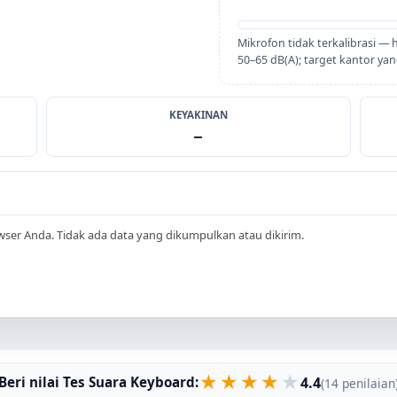
Mikrofon tidak terkalibrasi — 
50–65 dB(A); target kantor ya
KEYAKINAN
—
owser Anda. Tidak ada data yang dikumpulkan atau dikirim.
★
★
★
★
★
4.4
Beri nilai Tes Suara Keyboard:
(14 penilaian