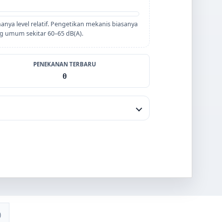
hanya level relatif. Pengetikan mekanis biasanya
ng umum sekitar 60–65 dB(A).
PENEKANAN TERBARU
0
)