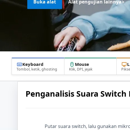
>
Buka alat
Alat pengujian lainnya
Keyboard
Mouse
L
Tombol, ketik, ghosting
Klik, DPI, jejak
Pikse
Penganalisis Suara Switch
Putar suara switch, lalu gunakan mikr