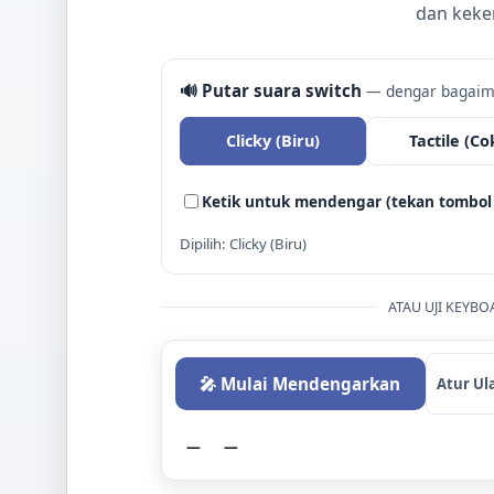
dan keke
🔊 Putar suara switch
— dengar bagaima
Clicky (Biru)
Tactile (Co
Ketik untuk mendengar (tekan tombol 
Dipilih: Clicky (Biru)
ATAU UJI KEYB
🎤 Mulai Mendengarkan
Atur Ul
—
—