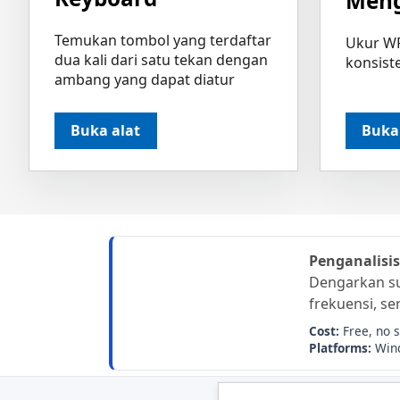
Meng
Temukan tombol yang terdaftar
Ukur WP
dua kali dari satu tekan dengan
konsist
ambang yang dapat diatur
Buka alat
Buka
Penganalisi
Dengarkan sua
frekuensi, se
Cost:
Free, no 
Platforms:
Wind