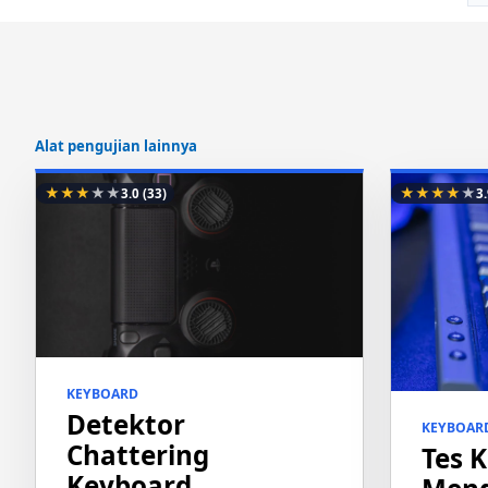
Alat pengujian lainnya
★
★
★
★
★
★
★
★
★
★
3.0
(33)
3
KEYBOARD
Detektor
KEYBOAR
Chattering
Tes 
Keyboard