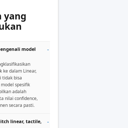
n yang
jukan
mengenali model
gklasifikasikan
k ke dalam Linear,
i tidak bisa
model spesifik
pilkan adalah
a nilai confidence,
nen secara pasti.
ch linear, tactile,