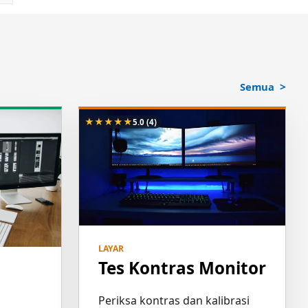
Semua
★
★
★
★
★
5.0
(4)
LAYAR
Tes Kontras Monitor
Periksa kontras dan kalibrasi