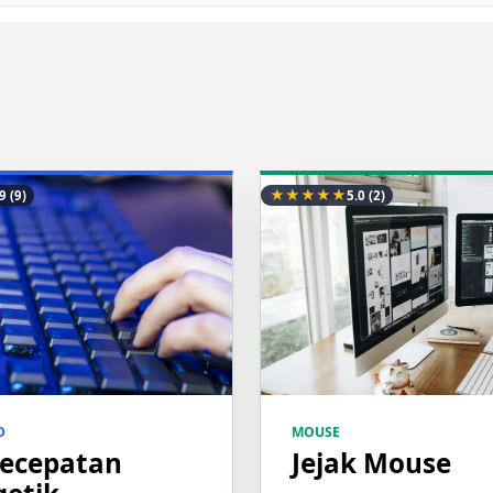
★
★
★
★
★
.9
(9)
5.0
(2)
D
MOUSE
Kecepatan
Jejak Mouse