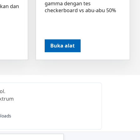
gamma dengan tes
akan dan
checkerboard vs abu-abu 50%
Buka alat
ol.
ektrum
ploads