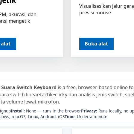
etik
Visualisasikan jalur ger
presisi mouse
M, akurasi, dan
ensi mengetik
 alat
Buka alat
s Suara Switch Keyboard
is a free, browser-based online to
ra switch linear·tactile·clicky dan analisis jenis switch, sp
rta volume lewat mikrofon.
signup
Install:
None — runs in the browser
Privacy:
Runs locally, no u
ows, macOS, Linux, Android, iOS
Time:
Under a minute