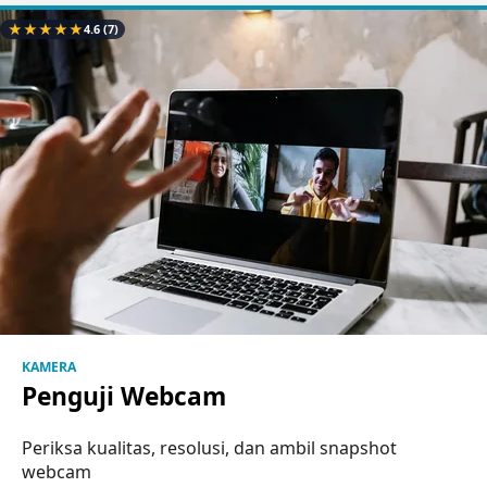
★
★
★
★
★
4.6
(7)
KAMERA
Penguji Webcam
Periksa kualitas, resolusi, dan ambil snapshot
webcam