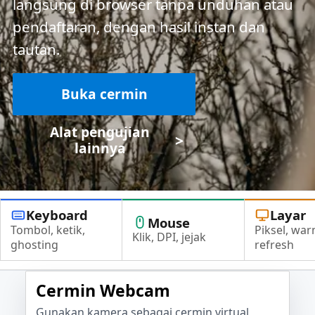
langsung di browser tanpa unduhan atau
pendaftaran, dengan hasil instan dan
tautan.
Buka cermin
Alat pengujian
>
lainnya
Keyboard
Layar
Mouse
Tombol, ketik,
Piksel, war
Klik, DPI, jejak
ghosting
refresh
Cermin Webcam
Gunakan kamera sebagai cermin virtual,