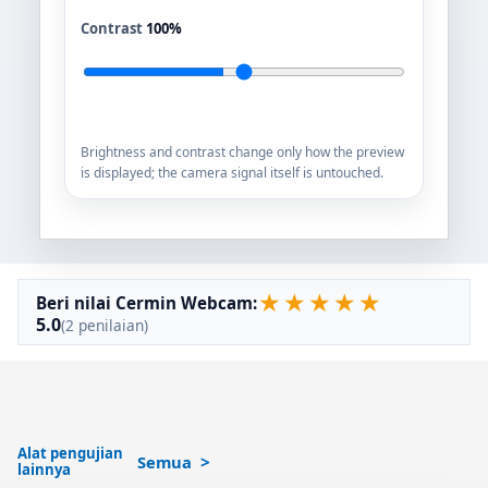
Contrast
100%
Brightness and contrast change only how the preview
is displayed; the camera signal itself is untouched.
★
★
★
★
★
Beri nilai Cermin Webcam:
5.0
(2 penilaian)
Alat pengujian
Semua
lainnya