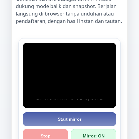
dukung mode balik dan snapshot. Berjalan
langsung di browser tanpa unduhan atau
pendaftaran, dengan hasil instan dan tautan.
🧭
Webcam Mirror
Select Start mirror, then allow camera
access to see a live mirrored preview.
Start mirror
Stop
Mirror: ON