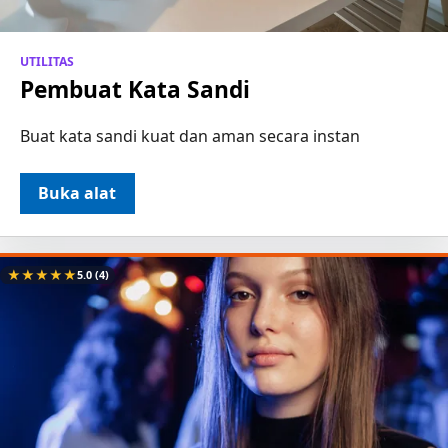
UTILITAS
Pembuat Kata Sandi
Buat kata sandi kuat dan aman secara instan
Buka alat
★
★
★
★
★
5.0
(4)