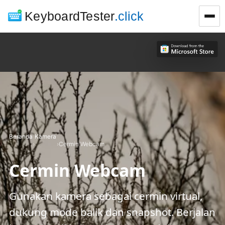
KeyboardTester
.click
Beranda
Kamera
›
›
Cermin Webcam
Cermin Webcam
Gunakan kamera sebagai cermin virtual,
dukung mode balik dan snapshot. Berjalan