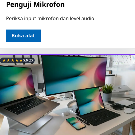
Penguji Mikrofon
Periksa input mikrofon dan level audio
Buka alat
★
★
★
★
★
5.0
(2)