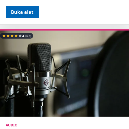
Buka alat
★
★
★
★
★
4.0
(3)
AUDIO