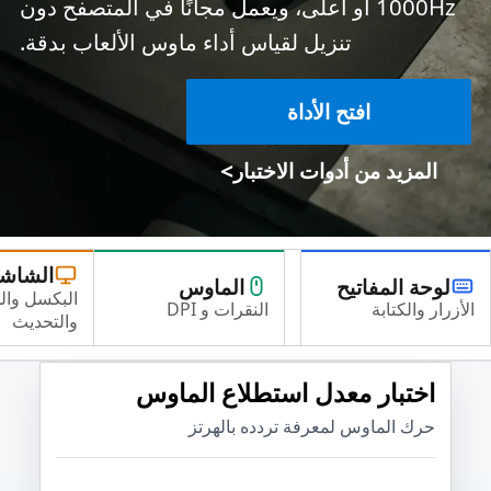
1000Hz أو أعلى، ويعمل مجانًا في المتصفح دون
تنزيل لقياس أداء ماوس الألعاب بدقة.
افتح الأداة
>
المزيد من أدوات الاختبار
الشاش
لوحة المفاتيح
الماوس
البكسل وال
الأزرار والكتابة
النقرات و DPI
والتحديث
اختبار معدل استطلاع الماوس
حرك الماوس لمعرفة تردده بالهرتز