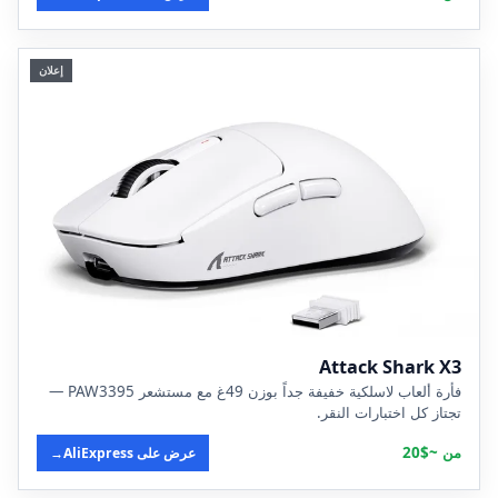
إعلان
Attack Shark X3
فأرة ألعاب لاسلكية خفيفة جداً بوزن 49غ مع مستشعر PAW3395 —
تجتاز كل اختبارات النقر.
من ~$20
عرض على AliExpress
→