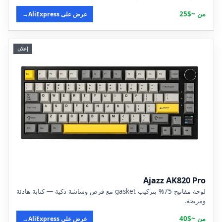
من ~$25
عرض على AliExpress
→
إعلان
Ajazz AK820 Pro
لوحة مفاتيح 75% بتركيب gasket مع قرص وشاشة ذكية — كتابة هادئة
ومريحة.
من ~$40
عرض على AliExpress
→