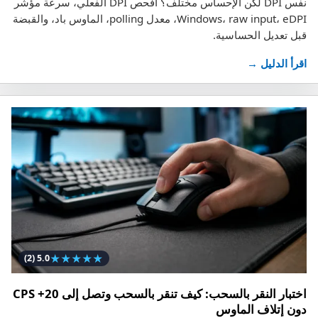
نفس DPI لكن الإحساس مختلف؟ افحص DPI الفعلي، سرعة مؤشر
Windows، raw input، eDPI، معدل polling، الماوس باد، والقبضة
قبل تعديل الحساسية.
اقرأ الدليل →
★
★
★
★
★
(2)
5.0
اختبار النقر بالسحب: كيف تنقر بالسحب وتصل إلى 20+ CPS
دون إتلاف الماوس