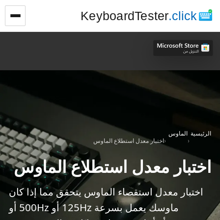
KeyboardTester
.click
الرئيسية
الماوس
›
›
اختبار معدل استطلاع الماوس
اختبار معدل استطلاع الماوس
اختبار معدل استقصاء الماوس يتحقق مما إذا كان
ماوسك يعمل بسرعة 125Hz أو 500Hz أو