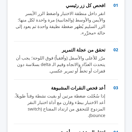
افحص كل زر رئيسي
01
انقر داخل منطقة الاختبار واضغط الزر الأيسر
والأيمن والأوسط (والجانبية) مرة واحدة لكل منها؛
الزر السليم يُظهر ضغطة نظيفة واحدة ثم يعود إلى
حالة «محرَّر».
تحقق من عجلة التمرير
02
مرّر للأعلى والأسفل (وأفقياً) فوق اللوحة؛ يجب أن
يتحدث العدّاد والاتجاه وقيم الـ delta بسلاسة دون
قفزات أو تخطٍّ أو تمرير عكسي.
أعد فحص النقرات المشبوهة
03
إذا سُجّلت ضغطة مرتين أو بقيت نشطة وقتاً طويلاً،
أعد الاختبار ببطء وقارن مع أداة اختبار النقر
المزدوج للتحقق من ارتداد المفتاح (switch
bounce).