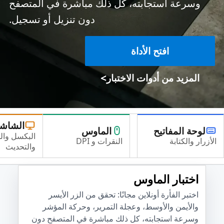
وسرعة استجابته، كل ذلك مباشرة في المتصفح
دون تنزيل أو تسجيل.
افتح الأداة
>
المزيد من أدوات الاختبار
الشاش
لوحة المفاتيح
الماوس
البكسل وال
الأزرار والكتابة
النقرات و DPI
والتحديث
اختبار الماوس
اختبر الفأرة أونلاين مجانًا: تحقق من الزر الأيسر
والأيمن والأوسط، وعجلة التمرير، وحركة المؤشر
وسرعة استجابته، كل ذلك مباشرة في المتصفح دون