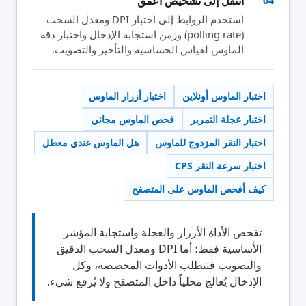
انتقل إلى تشخيص أعمق
04
استخدم الروابط إلى اختبار DPI ومعدل السحب
(polling rate) وزمن استجابة الإدخال واختبار دقة
الماوس لقياس الحساسية والتأخير والتصويب.
اختبار الماوس أونلاين
اختبار أزرار الماوس
اختبار عجلة التمرير
فحص الماوس مجاني
اختبار النقر المزدوج للماوس
هل الماوس عندي معطل
اختبار سرعة النقر CPS
كيف أفحص الماوس على المتصفح
تفحص الأداة الأزرار والعجلة واستجابة المؤشر
الأساسية فقط؛ أما DPI ومعدل السحب الدقيق
والتصويب فتتطلب الأدوات المخصصة، وكل
الإدخال يُعالج محلياً داخل المتصفح ولا يُرفع شيء.