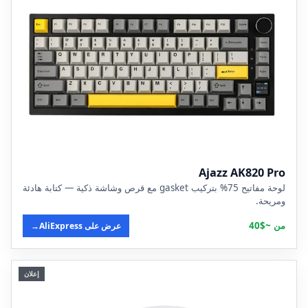
Ajazz AK820 Pro
لوحة مفاتيح 75% بتركيب gasket مع قرص وشاشة ذكية — كتابة هادئة
ومريحة.
من ~$40
عرض على AliExpress
→
إعلان