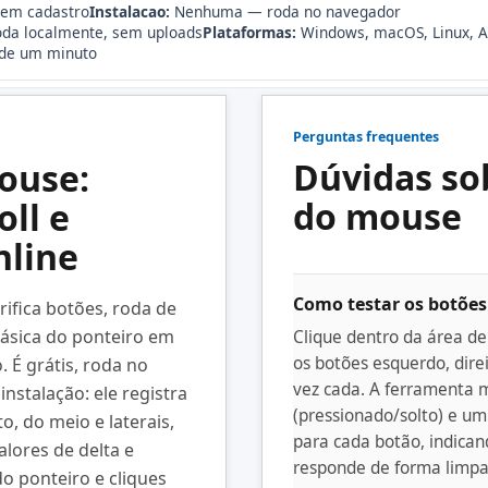
sem cadastro
Instalacao:
Nenhuma — roda no navegador
da localmente, sem uploads
Plataformas:
Windows, macOS, Linux, A
de um minuto
Perguntas frequentes
Dúvidas so
ouse:
do mouse
oll e
nline
Como testar os botões
rifica botões, roda de
básica do ponteiro em
Clique dentro da área de
os botões esquerdo, dir
. É grátis, roda no
vez cada. A ferramenta m
nstalação: ele registra
(pressionado/solto) e um
o, do meio e laterais,
para cada botão, indican
lores de delta e
responde de forma limpa 
do ponteiro e cliques