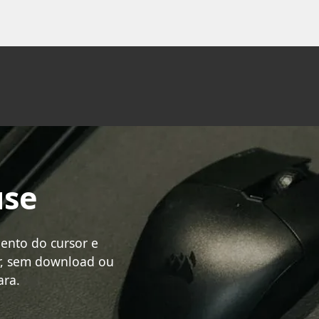
use
ento do cursor e
r, sem download ou
ara.