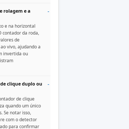
de rolagem e a
xo e na horizontal
O contador da roda,
valores de
ao vivo, ajudando a
em invertida ou
istram
 de clique duplo ou
ontador de clique
liza quando um único
. Se notar isso,
re com o detector
cado para confirmar