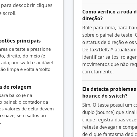
 para descobrir cliques
Como verifico a roda 
 scroll.
direção?
Role para cima, para bai
sobre o painel de teste. 
botões principais
o status de direção e os 
área de teste e pressione
DeltaX/DeltaY atualizam 
o, direito, do meio (e
identificar saltos, rolag
 cada; um switch saudável
movimentos que não reg
o limpa e volta a 'solto'.
corretamente.
da de rolagem
Ele detecta problemas
para baixo (e na
bounce do switch?
o painel; o contador da
Sim. O teste possui um c
 os valores de delta devem
duplo (bounce) que sina
a suave, sem saltos ou
clique registra duas vezes
.
reteste devagar e compa
de clique fantasma dedi