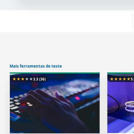
Mais ferramentas de teste
★
★
★
★
★
★
★
★
★
★
3.3
(36)
5