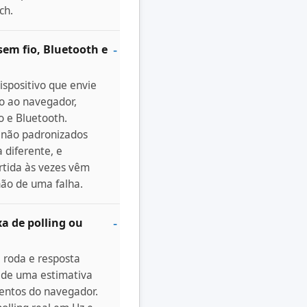
ch.
em fio, Bluetooth e
spositivo que envie
o ao navegador,
o e Bluetooth.
s não padronizados
 diferente, e
rtida às vezes vêm
não de uma falha.
xa de polling ou
, roda e resposta
m de uma estimativa
ventos do navegador.