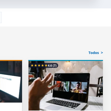
Todos
★
★
★
★
★
4.6
(7)