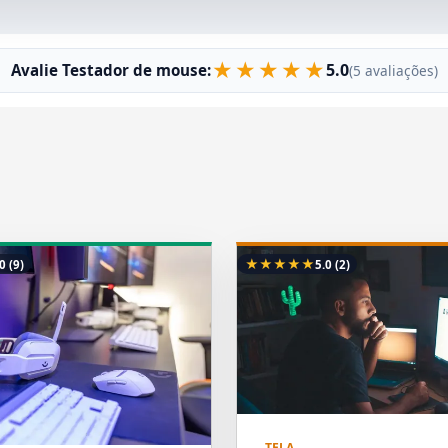
★
★
★
★
★
5.0
Avalie Testador de mouse:
(5 avaliações)
★
★
★
★
★
.0
(9)
5.0
(2)
TELA