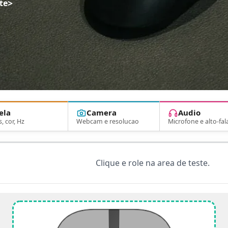
>
te
ela
Camera
Audio
s, cor, Hz
Webcam e resolucao
Microfone e alto-fal
Clique e role na area de teste.