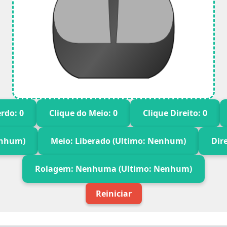
rdo: 0
Clique do Meio: 0
Clique Direito: 0
enhum)
Meio: Liberado (Ultimo: Nenhum)
Dir
Rolagem: Nenhuma (Ultimo: Nenhum)
Reiniciar