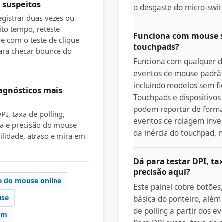
 suspeitos
o desgaste do micro-swit
gistrar duas vezes ou
ito tempo, reteste
Funciona com mouse s
e com o teste de clique
touchpads?
ara checar bounce do
Funciona com qualquer di
eventos de mouse padrã
incluindo modelos sem fi
agnósticos mais
Touchpads e dispositivo
podem reportar de forma
PI, taxa de polling,
eventos de rolagem inve
da e precisão do mouse
da inércia do touchpad, 
ilidade, atraso e mira em
Dá para testar DPI, ta
precisão aqui?
e do mouse online
Este painel cobre botões
use
básica do ponteiro, alé
de polling a partir dos e
gem