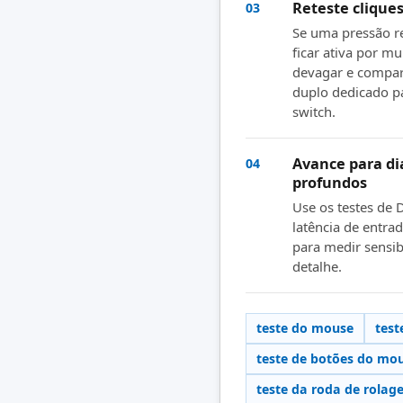
Reteste cliques
03
Se uma pressão re
ficar ativa por mu
devagar e compar
duplo dedicado p
switch.
Avance para di
04
profundos
Use os testes de D
latência de entra
para medir sensib
detalhe.
teste do mouse
test
teste de botões do mo
teste da roda de rola