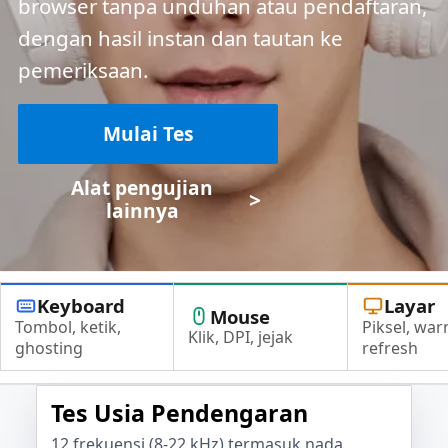
browser tanpa unduhan atau pendaftaran,
dengan hasil instan dan tautan ke
pemeriksaan.
Mulai Tes
Alat pengujian
>
lainnya
Keyboard
Layar
Mouse
Tombol, ketik,
Piksel, war
Klik, DPI, jejak
ghosting
refresh
Tes Usia Pendengaran
12 frekuensi (8-22 kHz) termasuk nada