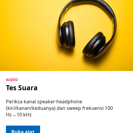
AUDIO
Tes Suara
Periksa kanal speaker·headphone
(kiri/kanan/keduanya) dan sweep frekuensi 100
Hz→10 kHz
Buka alat