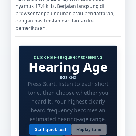
nyamuk 17,4 kHz. Berjalan langsung di
browser tanpa unduhan atau pendaftaran,
dengan hasil instan dan tautan ke
pemeriksaan.
QUICK HIGH-FREQUENCY SCREENING
Hearing Age
8-22 KHZ
Press Start, listen to each short
tone, then choose whether you
heard it. Your highest clearly
heard frequency becomes an
estimated hearing-age range.
Start quick test
Replay tone