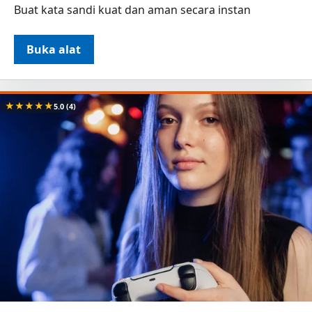
Buat kata sandi kuat dan aman secara instan
Buka alat
★
★
★
★
★
5.0
(4)