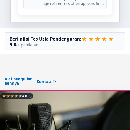
age-related loss often appears first.
★
★
★
★
★
Beri nilai Tes Usia Pendengaran:
5.0
(1 penilaian)
Alat pengujian
Semua
lainnya
★
★
★
★
★
4.0
(3)