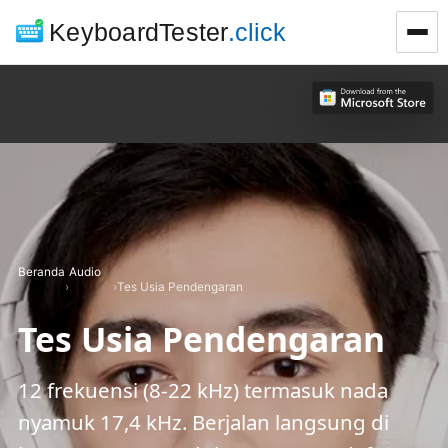
KeyboardTester
.click
Beranda
Audio
›
›
Tes Usia Pendengaran
Tes Usia Pendengaran
12 frekuensi (8-22 kHz) termasuk nada
nyamuk 17,4 kHz. Berjalan langsung di