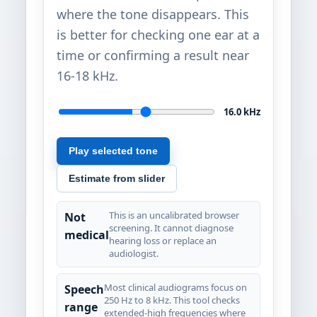
where the tone disappears. This
is better for checking one ear at a
time or confirming a result near
16-18 kHz.
16.0 kHz
Play selected tone
Estimate from slider
This is an uncalibrated browser
Not
screening. It cannot diagnose
medical
hearing loss or replace an
audiologist.
Most clinical audiograms focus on
Speech
250 Hz to 8 kHz. This tool checks
range
extended-high frequencies where