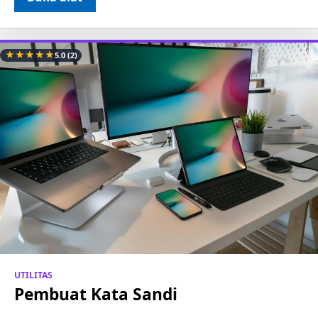
★
★
★
★
★
5.0
(2)
UTILITAS
Pembuat Kata Sandi