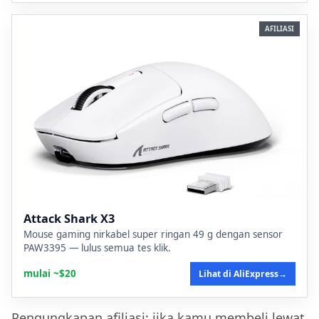
AFILIASI
Attack Shark X3
Mouse gaming nirkabel super ringan 49 g dengan sensor
PAW3395 — lulus semua tes klik.
mulai ~$20
Lihat di AliExpress
→
Pengungkapan afiliasi: jika kamu membeli lewat