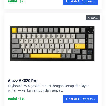
mulai ~$25
Lihat di AliExpress
→
AFILIASI
Ajazz AK820 Pro
Keyboard 75% gasket-mount dengan kenop dan layar
pintar — ketikan empuk dan senyap.
mulai ~$40
Lihat di AliExpress
→