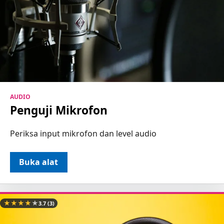
AUDIO
Penguji Mikrofon
Periksa input mikrofon dan level audio
Buka alat
★
★
★
★
★
3.7
(3)