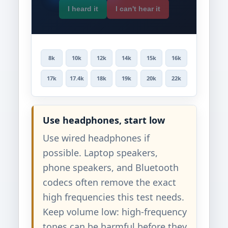
I heard it
I can't hear it
8k
10k
12k
14k
15k
16k
17k
17.4k
18k
19k
20k
22k
Use headphones, start low
Use wired headphones if
possible. Laptop speakers,
phone speakers, and Bluetooth
codecs often remove the exact
high frequencies this test needs.
Keep volume low: high-frequency
tones can be harmful before they