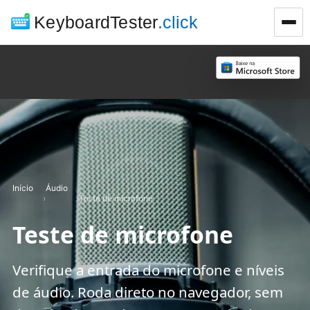
KeyboardTester
.click
Início
Áudio
›
›
Teste de microfone
Teste de microfone
Verifique a entrada do microfone e níveis
de áudio. Roda direto no navegador, sem