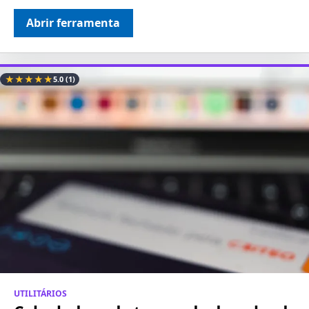
Abrir ferramenta
★
★
★
★
★
5.0
(1)
UTILITÁRIOS