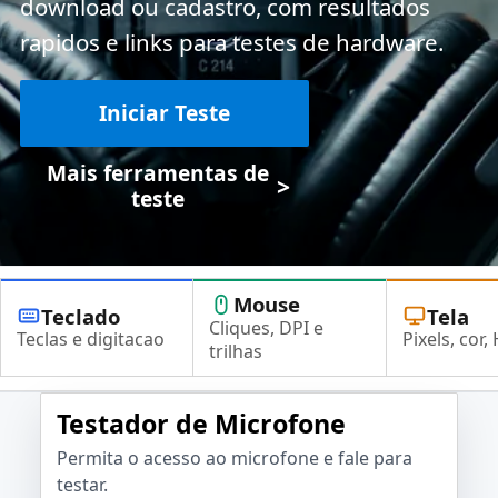
download ou cadastro, com resultados
rapidos e links para testes de hardware.
Iniciar Teste
Mais ferramentas de
>
teste
Mouse
Teclado
Tela
Cliques, DPI e
Teclas e digitacao
Pixels, cor,
trilhas
Testador de Microfone
Permita o acesso ao microfone e fale para
testar.