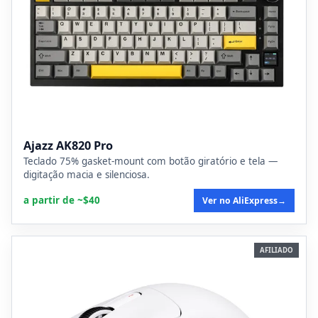
Ajazz AK820 Pro
Teclado 75% gasket-mount com botão giratório e tela —
digitação macia e silenciosa.
a partir de ~$40
Ver no AliExpress
→
AFILIADO