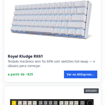
Royal Kludge RK61
Teclado mecânico sem fio 60% com switches hot-swap — o
clássico para começar.
a partir de ~$25
Ver no AliExpress
→
AFILIADO