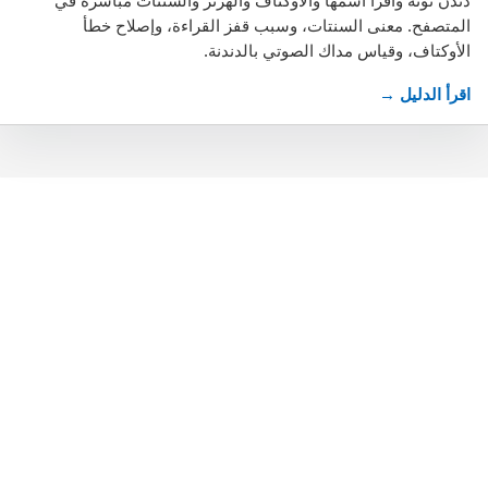
دندن نوتة واقرأ اسمها والأوكتاف والهرتز والسنتات مباشرة في
المتصفح. معنى السنتات، وسبب قفز القراءة، وإصلاح خطأ
الأوكتاف، وقياس مداك الصوتي بالدندنة.
اقرأ الدليل →