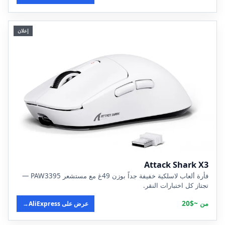
إعلان
Attack Shark X3
فأرة ألعاب لاسلكية خفيفة جداً بوزن 49غ مع مستشعر PAW3395 —
تجتاز كل اختبارات النقر.
من ~$20
عرض على AliExpress
→