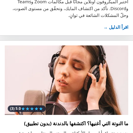
اختبر الميكروفون أونلاين مجانًا قبل مكالمات Zoom وTeams
وDiscord. تأكد من اكتشاف المايك، وتحقّق من مستوى الصوت،
وحلّ المشكلات الشائعة في ثوانٍ.
اقرأ الدليل →
★
★
★
★
★
(3)
5.0
ما النوتة التي أغنيها؟ اكتشفها بالدندنة (بدون تطبيق)