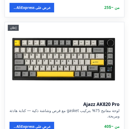
من ~$25
عرض على AliExpress
→
إعلان
Ajazz AK820 Pro
لوحة مفاتيح 75% بتركيب gasket مع قرص وشاشة ذكية — كتابة هادئة
ومريحة.
من ~$40
عرض على AliExpress
→