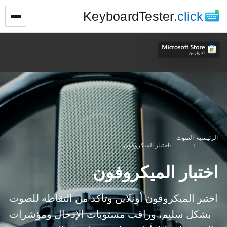
KeyboardTester
.click
الرئيسية
الصوت
›
›
اختبار الميكروفون
اختبار الميكروفون
اختبر الميكروفون أونلاين وتأكد من التقاطه للصوت
بشكل سليم، وراقب مستويات الإدخال ومؤشرات