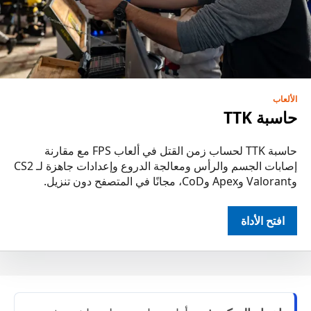
الألعاب
حاسبة TTK
حاسبة TTK لحساب زمن القتل في ألعاب FPS مع مقارنة
إصابات الجسم والرأس ومعالجة الدروع وإعدادات جاهزة لـ CS2
وValorant وApex وCoD، مجانًا في المتصفح دون تنزيل.
افتح الأداة