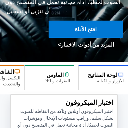
الصوت لحظيًا، أداة مجانية تعمل في المتصفح دون
أي تنزيل أو تسجيل.
افتح الأداة
>
المزيد من أدوات الاختبار
الشاش
لوحة المفاتيح
الماوس
البكسل وال
الأزرار والكتابة
النقرات و DPI
والتحديث
اختبار الميكروفون
اختبر الميكروفون أونلاين وتأكد من التقاطه للصوت
بشكل سليم، وراقب مستويات الإدخال ومؤشرات
الصوت لحظيًا، أداة مجانية تعمل في المتصفح دون أي