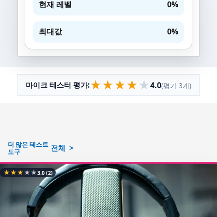
현재 레벨
0%
최대값
0%
★
★
★
★
★
4.0
마이크 테스터 평가:
(평가 3개)
더 많은 테스트
전체
도구
★
★
★
★
★
3.0
(2)