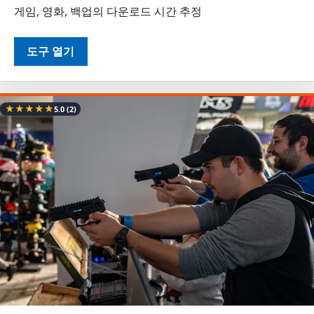
게임, 영화, 백업의 다운로드 시간 추정
도구 열기
★
★
★
★
★
5.0
(2)