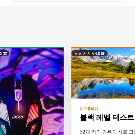
★
★
★
★
★
.0
(3)
4.8
(5)
디스플레이
블랙 레벨 테스트
32개 거의 검은 패치로 그