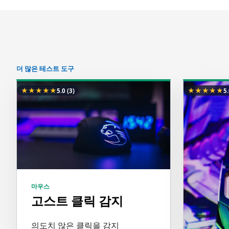
더 많은 테스트 도구
★
★
★
★
★
★
★
★
★
★
5.0
(3)
5
마우스
고스트 클릭 감지
의도치 않은 클릭을 감지