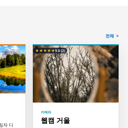
전체
★
★
★
★
★
5.0
(2)
카메라
웹캠 거울
림자 디