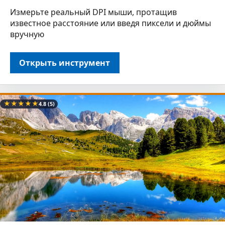
Измерьте реальный DPI мыши, протащив
известное расстояние или введя пиксели и дюймы
вручную
Открыть инструмент
★
★
★
★
★
4.8
(5)