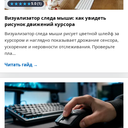
★
★
★
★
★
5.0
(1)
Визуализатор следа мыши: как увидеть
рисунок движений курсора
Визуализатор следа мыши рисует цветной шлейф за
курсором и наглядно показывает дрожание сенсора,
ускорение и неровности отслеживания. Проверьте
пла...
Читать гайд →