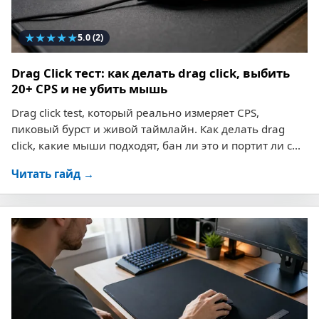
★
★
★
★
★
5.0
(2)
Drag Click тест: как делать drag click, выбить
20+ CPS и не убить мышь
Drag click test, который реально измеряет CPS,
пиковый бурст и живой таймлайн. Как делать drag
click, какие мыши подходят, бан ли это и портит ли с...
Читать гайд →