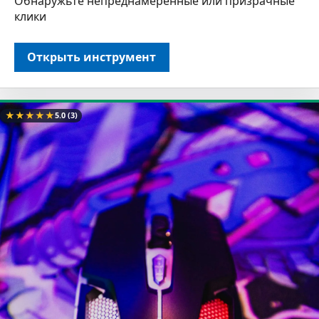
Обнаружьте непреднамеренные или призрачные
клики
Открыть инструмент
★
★
★
★
★
5.0
(3)