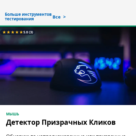
Больше инструментов
Все
тестирования
★
★
★
★
★
5.0
(3)
МЫШЬ
Детектор Призрачных Кликов