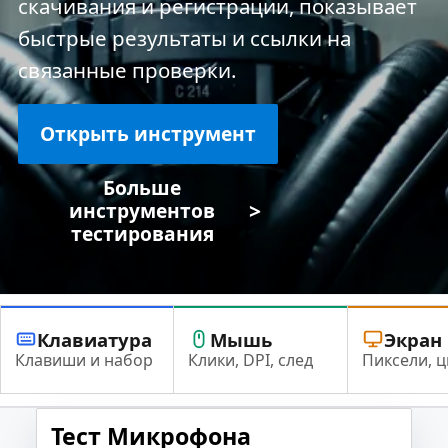
скачивания и регистрации, показывает
быстрые результаты и ссылки на
связанные проверки.
Открыть инструмент
Больше
>
инструментов
тестирования
Клавиатура
Мышь
Экран
Клавиши и набор
Клики, DPI, след
Пиксели, ц
Тест Микрофона