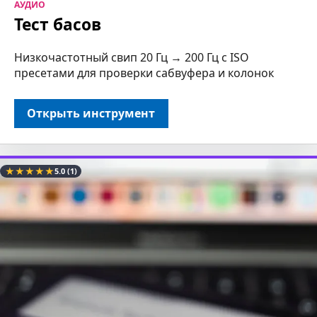
АУДИО
Тест басов
Низкочастотный свип 20 Гц → 200 Гц с ISO
пресетами для проверки сабвуфера и колонок
Открыть инструмент
★
★
★
★
★
5.0
(1)