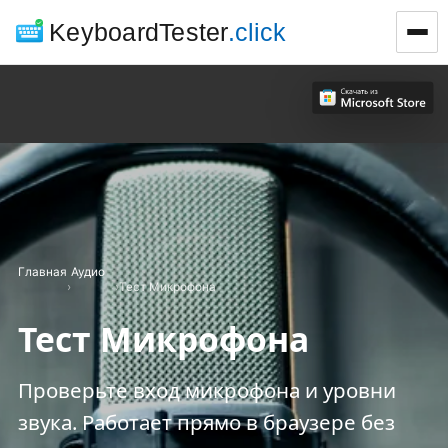
KeyboardTester
.click
Главная
Аудио
›
›
Тест Микрофона
Тест Микрофона
Проверьте вход микрофона и уровни
звука. Работает прямо в браузере без