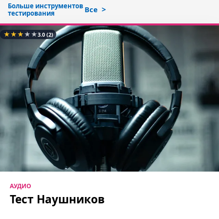
Больше инструментов
Все
тестирования
★
★
★
★
★
3.0
(2)
АУДИО
Тест Наушников