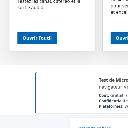
Testez les canaux stéréo et la
pour vér
sortie audio
et ence
Ouvrir l'outil
Ouvri
Test de Mic
navigateur. Vé
Cout:
Gratuit, s
Confidentialite
Plateformes:
Wi