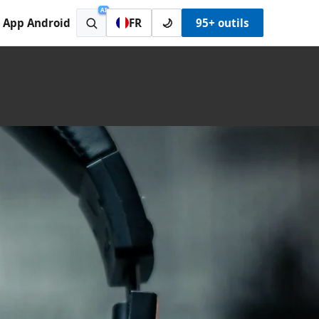
AI
App Android
FR
🌙
95+ outils