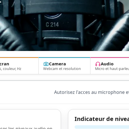
>
cran
Camera
Audio
s, couleur, Hz
Webcam et resolution
Micro et haut-parle
Autorisez l'acces au microphone et
Indicateur de nive
ser les niveaux audio en