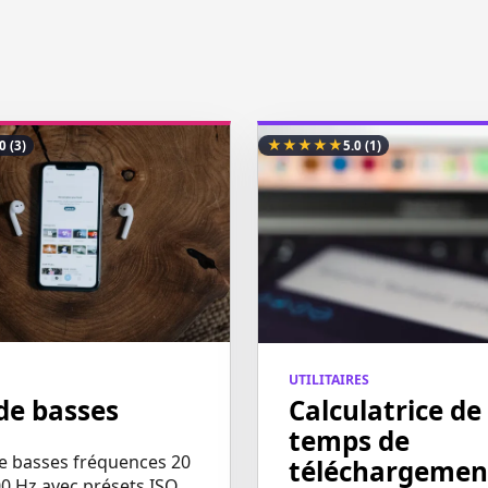
★
★
★
★
★
.0
(3)
5.0
(1)
UTILITAIRES
de basses
Calculatrice de
temps de
e basses fréquences 20
téléchargemen
0 Hz avec présets ISO