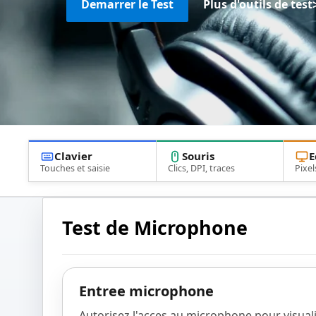
Demarrer le Test
Plus d'outils de test
Clavier
Souris
E
Touches et saisie
Clics, DPI, traces
Pixel
Test de Microphone
Entree microphone
Autorisez l'acces au microphone pour visuali