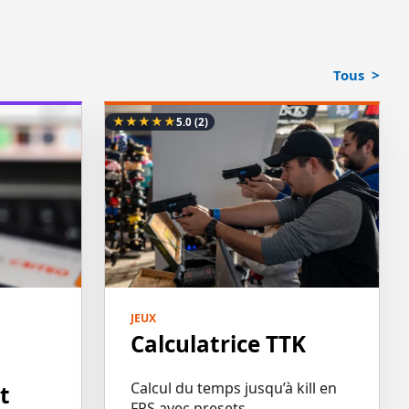
Tous
★
★
★
★
★
5.0
(2)
JEUX
Calculatrice TTK
Calcul du temps jusqu’à kill en
t
FPS avec presets