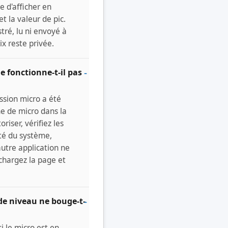
te d'afficher en
et la valeur de pic.
tré, lu ni envoyé à
ix reste privée.
 fonctionne-t-il pas
ssion micro a été
ône de micro dans la
riser, vérifiez les
ité du système,
utre application ne
echargez la page et
de niveau ne bouge-t-
si le micro est en