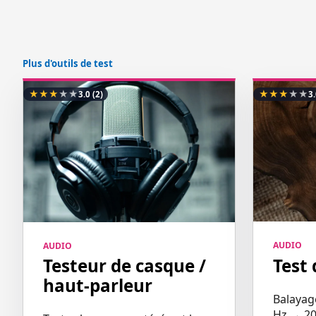
Plus d'outils de test
★
★
★
★
★
★
★
★
★
★
3.0
(2)
3
AUDIO
AUDIO
Test 
Testeur de casque /
haut-parleur
Balayag
Hz → 20