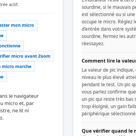
rée actif.
sourdine, si le mauvais p
est sélectionné ou si une
occupe le micro. Réglez 
ester mon micro
d'entrée dans votre syst
ne
sourdine, fermez les autr
réessayez.
fonctionne
rifier micro avant Zoom
Comment lire la valeur
n micro marche
La valeur de pic indique,
ne
niveau le plus élevé atte
pendant le test. Un pic 
vous parlez confirme que 
ans le navigateur
un pic qui reste très bas
u micro et, par
trop éloigné, un gain fai
tre, ne lit ni
périphérique sélectionné
o.
Que vérifier quand le