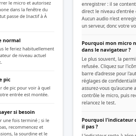
rer le micro et autorisez
enregistrer : il se conten
hone dans la fenêtre du
direct le niveau d'entrée 
tut passe de Inactif à À
Aucun audio n'est enregis
un serveur, donc votre vo
e normal
Pourquoi mon micro ne
 le feriez habituellement
dans le navigateur ?
cateur de niveau actuel
Le plus souvent, la permi
x.
refusée. Cliquez sur l'ic
barre d'adresse pour l'auto
e pic
réglages de confidential
r de pic pour voir à quel
assurez-vous qu'aucune a
otre entrée est montée.
contrôle le micro, puis r
relancez le test.
sayer si besoin
Pourquoi l'indicateur 
r une fois terminé ; si le
il pas ?
pas, recommencez et
ssions, la sourdine et le
L'indicateur reste à zéro 