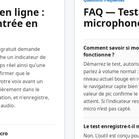
Questions fréquentes
FAQ — Test
en ligne :
microphon
ntrée en
Comment savoir si m
 gratuit demande
fonctionne ?
iche un indicateur de
Démarrez le test, autoris
ps réel ainsi qu'une
parlez à volume normal : 
firmer que le
niveau actuel bouge en ré
votre voix avant un
le navigateur capte bien 
tièrement dans le
valeur de pic confirme l
ation, et n'enregistre,
atteint. Si l'indicateur re
 audio.
micro n'est pas capté.
Le test enregistre-t-il 
cro
Non. L'outil est conçu po