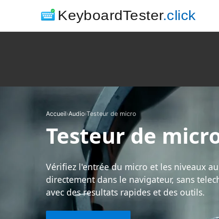
KeyboardTester
.click
Accueil
›
Audio
›
Testeur de micro
Testeur de micr
Vérifiez l'entrée du micro et les niveaux a
directement dans le navigateur, sans tele
avec des resultats rapides et des outils.