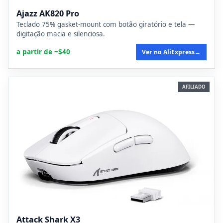
Ajazz AK820 Pro
Teclado 75% gasket-mount com botão giratório e tela —
digitação macia e silenciosa.
a partir de ~$40
Ver no AliExpress
→
AFILIADO
Attack Shark X3