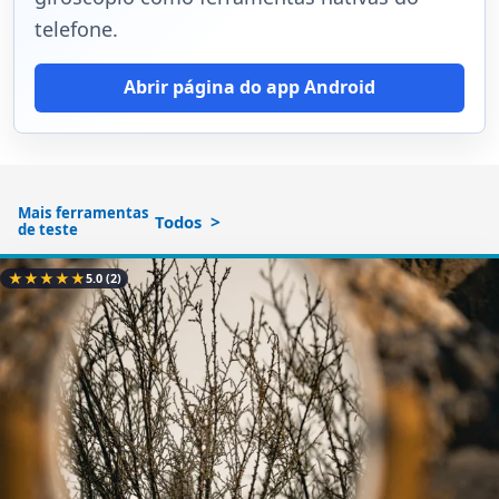
telefone.
Abrir página do app Android
Mais ferramentas
Todos
de teste
★
★
★
★
★
5.0
(2)