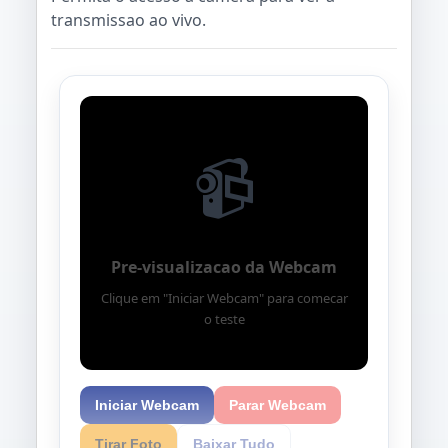
transmissao ao vivo.
📹
Pre-visualizacao da Webcam
Clique em "Iniciar Webcam" para comecar
o teste
Iniciar Webcam
Parar Webcam
Tirar Foto
Baixar Tudo