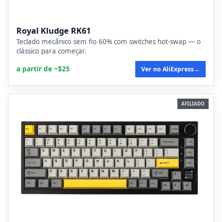
Royal Kludge RK61
Teclado mecânico sem fio 60% com switches hot-swap — o
clássico para começar.
a partir de ~$25
Ver no AliExpress
→
AFILIADO