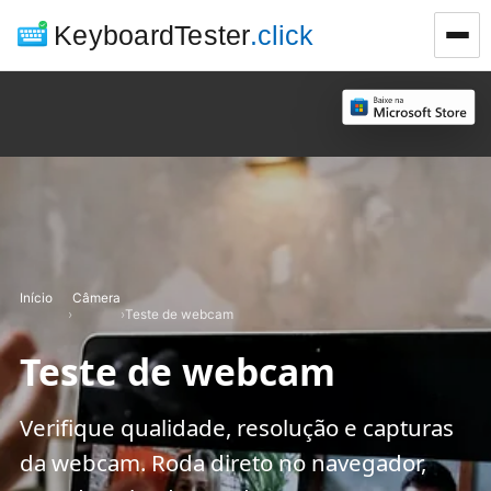
KeyboardTester
.click
Início
Câmera
›
›
Teste de webcam
Teste de webcam
Verifique qualidade, resolução e capturas
da webcam. Roda direto no navegador,