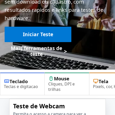
sem download ou cadastro, com
resultados rapidos e links para testes de
hardware.
Iniciar Teste
Mais ferramentas de
>
teste
Mouse
Teclado
Tela
Cliques, DPI e
Teclas e digitacao
Pixels, cor,
trilhas
Teste de Webcam
Permita o acesso a camera para ver a