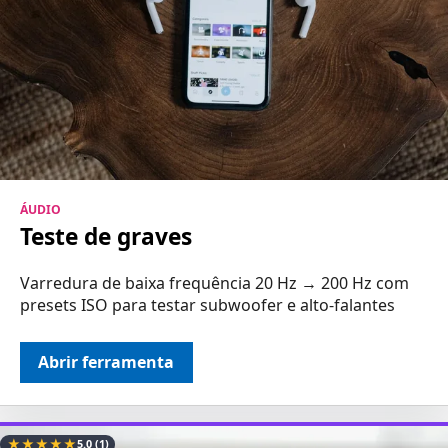
ÁUDIO
Teste de graves
Varredura de baixa frequência 20 Hz → 200 Hz com
presets ISO para testar subwoofer e alto-falantes
Abrir ferramenta
★
★
★
★
★
5.0
(1)