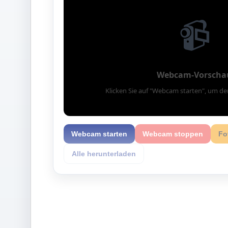
📹
Webcam-Vorscha
Klicken Sie auf "Webcam starten", um de
Webcam starten
Webcam stoppen
Fo
Alle herunterladen