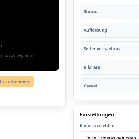
Status
Aufloesung
u
Seitenverhaeltnis
n Test zu beginnen
Bildrate
to aufnehmen
Geraet
Einstellungen
Kamera waehlen