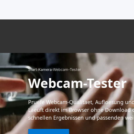
Start
›
Kamera
›
Webcam-Tester
Webcam-Tester
Pruefe Webcam-Qualitaet, Aufloesung un
Laeuft direkt im Browser ohne Download 
schnellen Ergebnissen und passenden wei