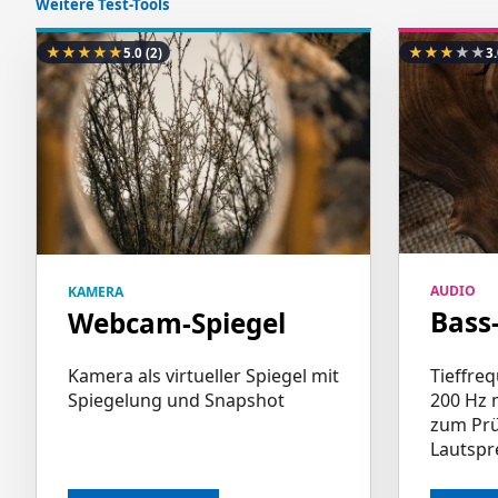
Weitere Test-Tools
★
★
★
★
★
★
★
★
★
★
5.0
(2)
3
AUDIO
KAMERA
Bass
Webcam-Spiegel
Tieffre
Kamera als virtueller Spiegel mit
200 Hz 
Spiegelung und Snapshot
zum Prü
Lautspr