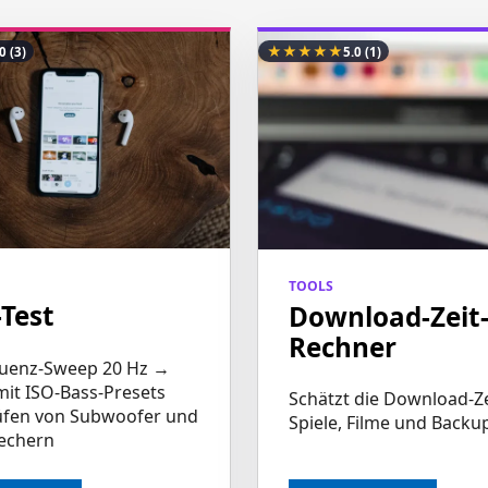
★
★
★
★
★
.0
(3)
5.0
(1)
TOOLS
-Test
Download-Zeit
Rechner
quenz-Sweep 20 Hz →
mit ISO-Bass-Presets
Schätzt die Download-Ze
fen von Subwoofer und
Spiele, Filme und Backu
echern