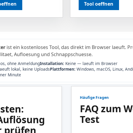
oeffnen
Tool oeffnen
er
ist ein kostenloses Tool, das direkt im Browser laeuft. P
taet, Aufloesung und Schnappschuesse.
los, ohne Anmeldung
Installation:
Keine — laeuft im Browser
aeuft lokal, keine Uploads
Plattformen:
Windows, macOS, Linux, Andr
ner Minute
Häufige Fragen
FAQ zum W
sten:
Test
Auflösung
 prüfen