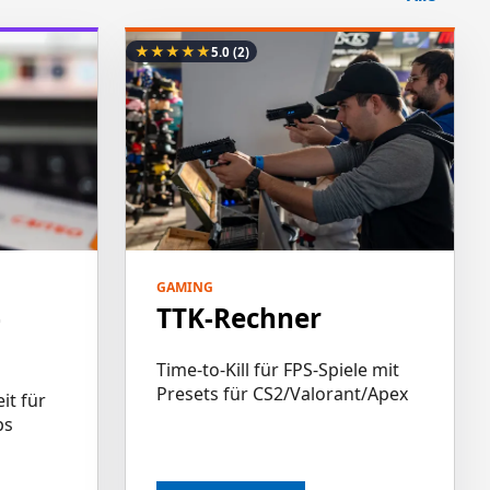
★
★
★
★
★
5.0
(2)
GAMING
-
TTK-Rechner
Time-to-Kill für FPS-Spiele mit
Presets für CS2/Valorant/Apex
it für
ps