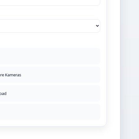
ere Kameras
oad