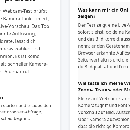
Was kann mir ein Onl
n Webcam-Test prüfst
zeigen?
e Kamera funktioniert,
Der Test zeigt eine Live
Live-Vorschau. Das Tool
sofort siehst, ob deine K
annte Auflösung,
und das Bild korrekt au
drate, lässt dich
nennt er den Gerätenam
meras wählen und
Browser erkannte Auflös
men. Es ist keine
Seitenverhältnis und die 
l als schneller Kamera-
du Bildqualität und Funk
n Videoanruf.
Wie teste ich meine 
Zoom-, Teams- oder M
en
Klicke auf Webcam start
m starten und erlaube den
Kamerazugriff und kontrol
 der Browser-Abfrage,
Vorschau auf Bild, Aussch
rschau beginnt.
Über Kamera auswählen st
dass die richtige Kamera 