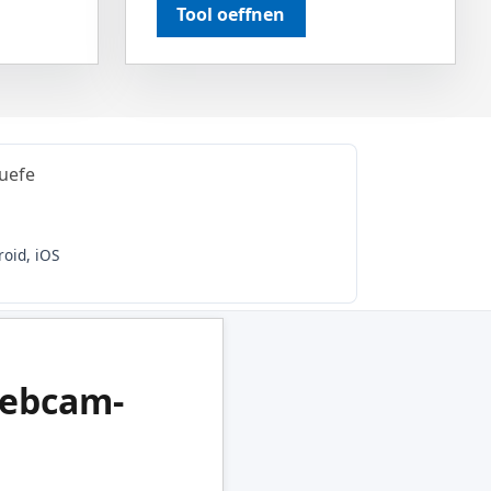
Tool oeffnen
ruefe
oid, iOS
ebcam-