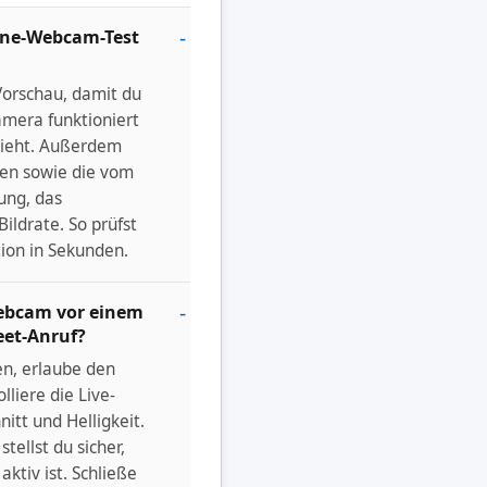
ine-Webcam-Test
-Vorschau, damit du
amera funktioniert
ssieht. Außerdem
en sowie die vom
ung, das
Bildrate. So prüfst
tion in Sekunden.
Webcam vor einem
eet-Anruf?
en, erlaube den
liere die Live-
nitt und Helligkeit.
ellst du sicher,
aktiv ist. Schließe