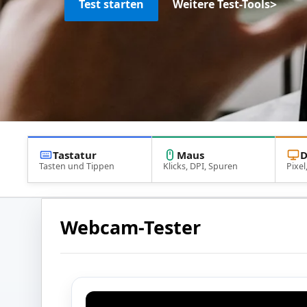
>
Test starten
Weitere Test-Tools
Tastatur
Maus
D
Tasten und Tippen
Klicks, DPI, Spuren
Pixel
Webcam-Tester