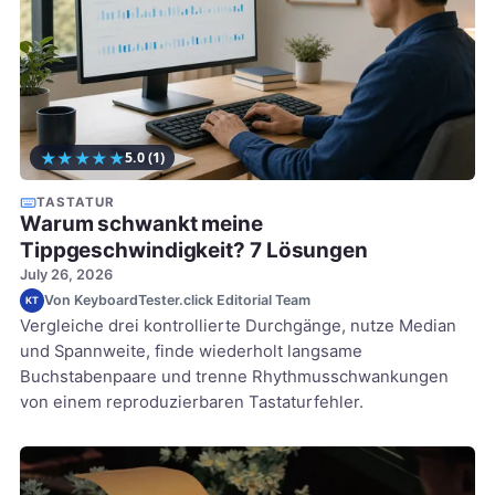
★
★
★
★
★
5.0
(1)
TASTATUR
Warum schwankt meine
Tippgeschwindigkeit? 7 Lösungen
July 26, 2026
Von KeyboardTester.click Editorial Team
KT
Vergleiche drei kontrollierte Durchgänge, nutze Median
und Spannweite, finde wiederholt langsame
Buchstabenpaare und trenne Rhythmusschwankungen
von einem reproduzierbaren Tastaturfehler.