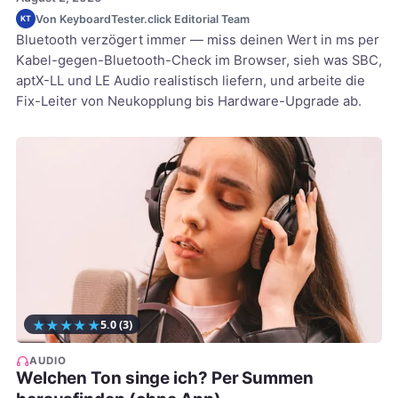
Von KeyboardTester.click Editorial Team
KT
Bluetooth verzögert immer — miss deinen Wert in ms per
Kabel-gegen-Bluetooth-Check im Browser, sieh was SBC,
aptX-LL und LE Audio realistisch liefern, und arbeite die
Fix-Leiter von Neukopplung bis Hardware-Upgrade ab.
★
★
★
★
★
5.0
(3)
AUDIO
Welchen Ton singe ich? Per Summen