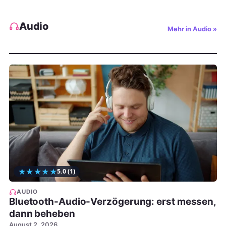
Audio
Mehr in Audio »
★
★
★
★
★
5.0
(1)
AUDIO
Bluetooth-Audio-Verzögerung: erst messen,
dann beheben
August 2, 2026