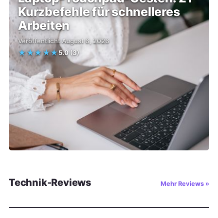
Kurzbefehle für schnelleres
Arbeiten
Veröffentlicht August 6, 2026
★
★
★
★
★
5.0
(3)
Technik-Reviews
Mehr Reviews »