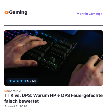
Gaming
Mehr in Gaming »
★
★
★
★
★
5.0
(2)
GAMING
TTK vs. DPS: Warum HP ÷ DPS Feuergefechte
falsch bewertet
August 2, 2026