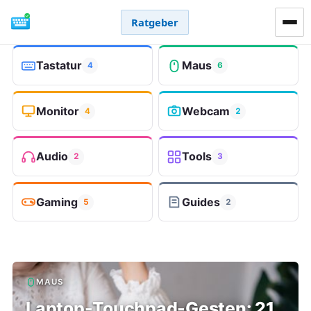
Ratgeber
Tastatur
Maus
4
6
Monitor
Webcam
4
2
Audio
Tools
2
3
Gaming
Guides
5
2
KeyboardTester Blog - Guides, 
MAUS
Laptop-Touchpad-Gesten: 21