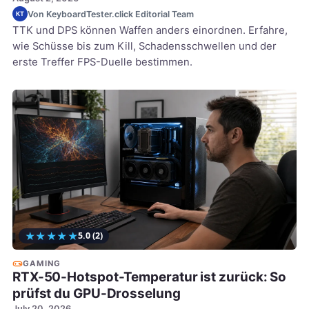
Von KeyboardTester.click Editorial Team
KT
TTK und DPS können Waffen anders einordnen. Erfahre,
wie Schüsse bis zum Kill, Schadensschwellen und der
erste Treffer FPS-Duelle bestimmen.
★
★
★
★
★
5.0
(2)
GAMING
RTX-50-Hotspot-Temperatur ist zurück: So
prüfst du GPU-Drosselung
July 20, 2026