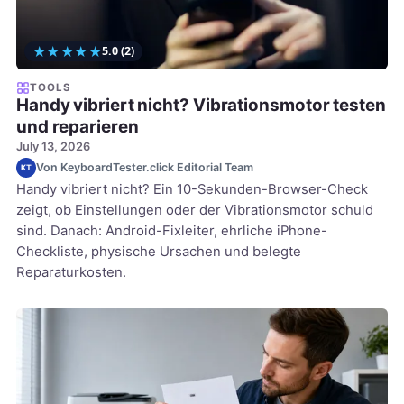
★
★
★
★
★
5.0
(2)
TOOLS
Handy vibriert nicht? Vibrationsmotor testen
und reparieren
July 13, 2026
Von KeyboardTester.click Editorial Team
KT
Handy vibriert nicht? Ein 10-Sekunden-Browser-Check
zeigt, ob Einstellungen oder der Vibrationsmotor schuld
sind. Danach: Android-Fixleiter, ehrliche iPhone-
Checkliste, physische Ursachen und belegte
Reparaturkosten.