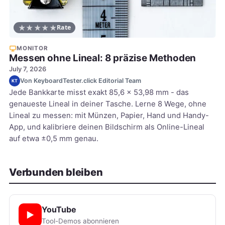
★
★
★
★
★
Rate
MONITOR
Messen ohne Lineal: 8 präzise Methoden
July 7, 2026
Von KeyboardTester.click Editorial Team
KT
Jede Bankkarte misst exakt 85,6 x 53,98 mm - das
genaueste Lineal in deiner Tasche. Lerne 8 Wege, ohne
Lineal zu messen: mit Münzen, Papier, Hand und Handy-
App, und kalibriere deinen Bildschirm als Online-Lineal
auf etwa ±0,5 mm genau.
Verbunden bleiben
YouTube
▶
Tool-Demos abonnieren