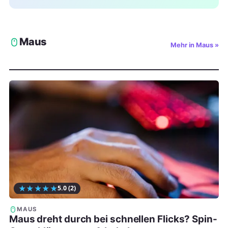
Maus
Mehr in Maus »
★
★
★
★
★
5.0
(2)
MAUS
Maus dreht durch bei schnellen Flicks? Spin-