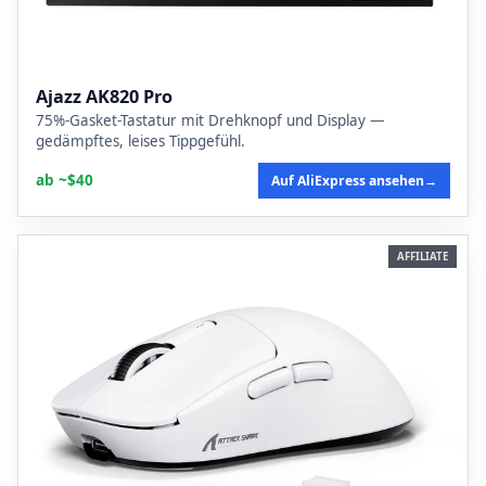
Ajazz AK820 Pro
75%-Gasket-Tastatur mit Drehknopf und Display —
gedämpftes, leises Tippgefühl.
ab ~$40
Auf AliExpress ansehen
→
AFFILIATE