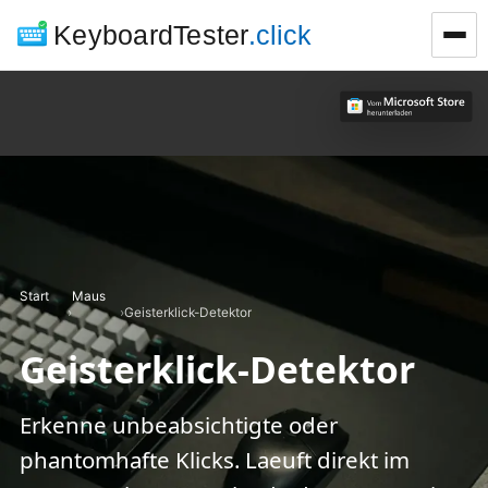
KeyboardTester
.click
Start
Maus
›
›
Geisterklick-Detektor
Geisterklick-Detektor
Erkenne unbeabsichtigte oder
phantomhafte Klicks. Laeuft direkt im