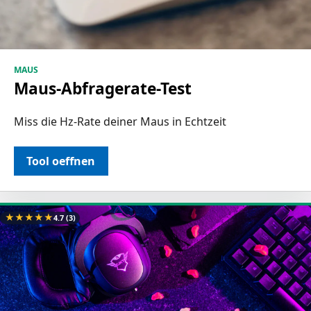
MAUS
Maus-Abfragerate-Test
Miss die Hz-Rate deiner Maus in Echtzeit
Tool oeffnen
★
★
★
★
★
4.7
(3)