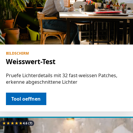
BILDSCHIRM
Weisswert-Test
Pruefe Lichterdetails mit 32 fast-weissen Patches,
erkenne abgeschnittene Lichter
Tool oeffnen
★
★
★
★
★
4.6
(7)