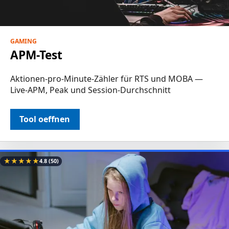
GAMING
APM-Test
Aktionen-pro-Minute-Zähler für RTS und MOBA —
Live-APM, Peak und Session-Durchschnitt
Tool oeffnen
★
★
★
★
★
4.8
(50)