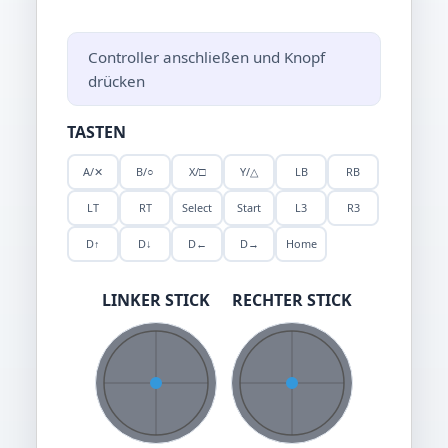
Controller anschließen und Knopf
drücken
TASTEN
A/✕
B/○
X/□
Y/△
LB
RB
LT
RT
Select
Start
L3
R3
D↑
D↓
D←
D→
Home
LINKER STICK
RECHTER STICK