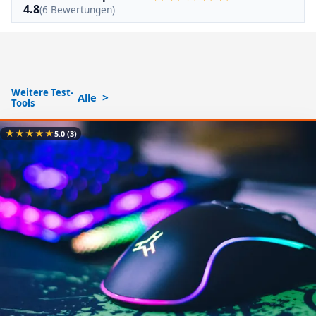
4.8
(6 Bewertungen)
Weitere Test-
Alle
Tools
★
★
★
★
★
5.0
(3)