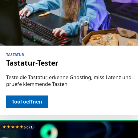
TASTATUR
Tastatur-Tester
Teste die Tastatur, erkenne Ghosting, miss Latenz und
pruefe klemmende Tasten
Tool oeffnen
★
★
★
★
★
5.0
(1)