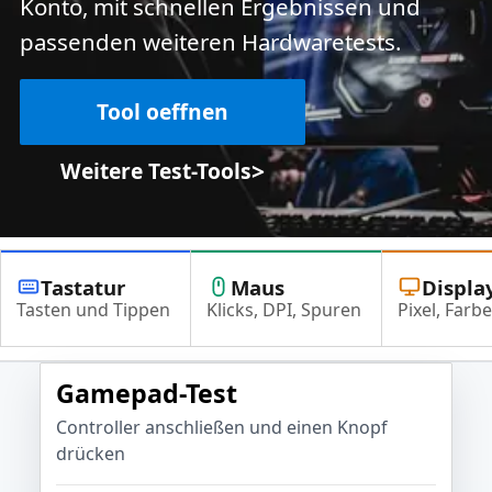
Konto, mit schnellen Ergebnissen und
passenden weiteren Hardwaretests.
Tool oeffnen
>
Weitere Test-Tools
Tastatur
Maus
Displa
Tasten und Tippen
Klicks, DPI, Spuren
Pixel, Farbe
Gamepad-Test
Controller anschließen und einen Knopf
drücken