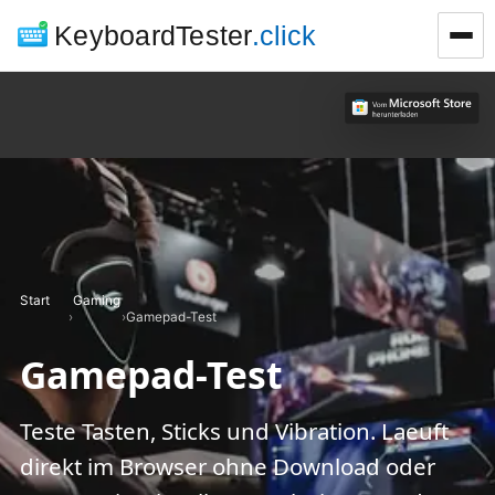
KeyboardTester
.click
Start
Gaming
›
›
Gamepad-Test
Gamepad-Test
Teste Tasten, Sticks und Vibration. Laeuft
direkt im Browser ohne Download oder