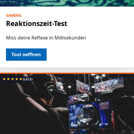
GAMING
Reaktionszeit-Test
Miss deine Reflexe in Millisekunden
Tool oeffnen
★
★
★
★
★
5.0
(1)