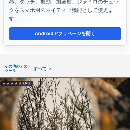
器、タッチ、振動、加速度、ジャイロのチェッ
クをスマホ用のネイティブ機能として使えま
す。
Androidアプリページを開く
その他のテスト
すべて
ツール
★
★
★
★
★
5.0
(2)