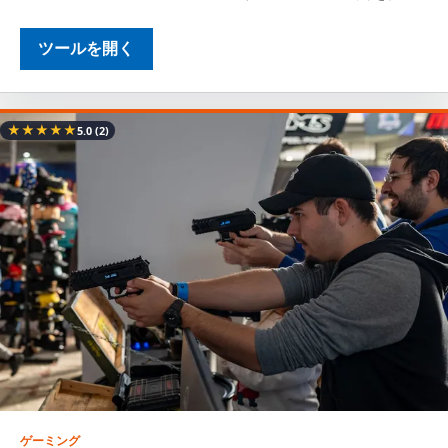
ツールを開く
★
★
★
★
★
5.0
(2)
ゲーミング