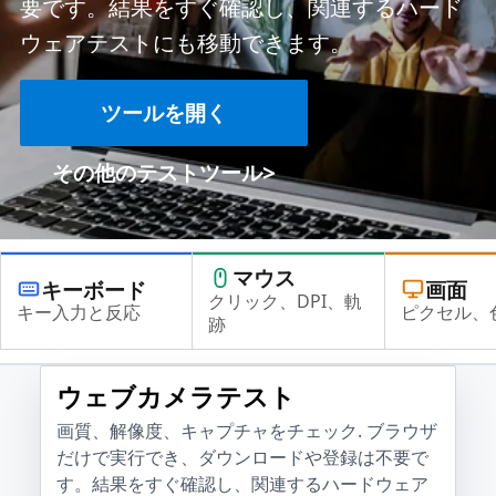
要です。結果をすぐ確認し、関連するハード
ウェアテストにも移動できます。
ツールを開く
>
その他のテストツール
マウス
キーボード
画面
クリック、DPI、軌
キー入力と反応
ピクセル、
跡
ウェブカメラテスト
画質、解像度、キャプチャをチェック. ブラウザ
だけで実行でき、ダウンロードや登録は不要で
す。結果をすぐ確認し、関連するハードウェア