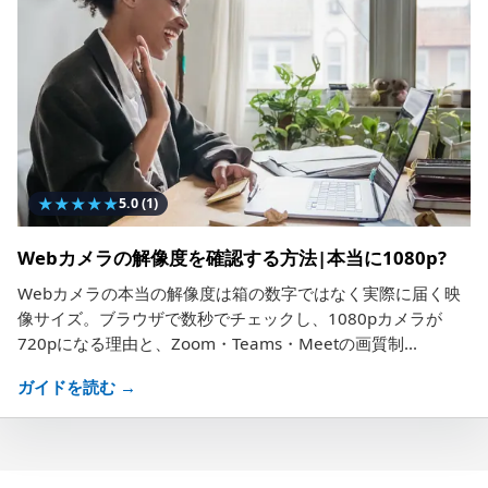
★
★
★
★
★
5.0
(1)
Webカメラの解像度を確認する方法|本当に1080p?
Webカメラの本当の解像度は箱の数字ではなく実際に届く映
像サイズ。ブラウザで数秒でチェックし、1080pカメラが
720pになる理由と、Zoom・Teams・Meetの画質制...
ガイドを読む →