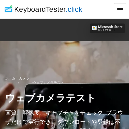
KeyboardTester
.click
ホーム
カメラ
›
›
ウェブカメラテスト
ウェブカメラテスト
画質、解像度、キャプチャをチェック. ブラウ
ザだけで実行でき、ダウンロードや登録は不