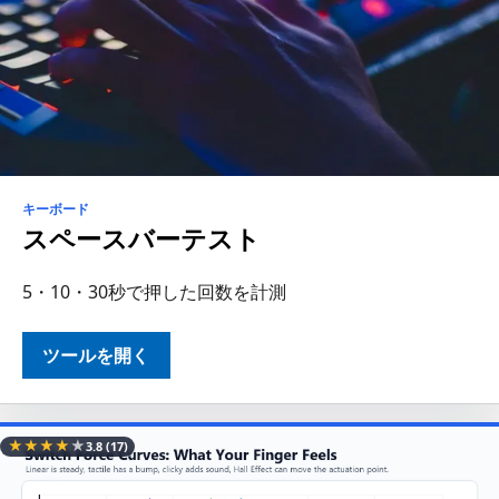
キーボード
スペースバーテスト
5・10・30秒で押した回数を計測
ツールを開く
★
★
★
★
★
3.8
(17)