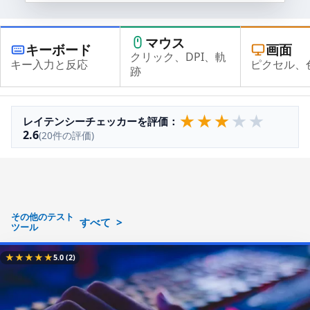
マウス
キーボード
画面
クリック、DPI、軌
キー入力と反応
ピクセル、
跡
★
★
★
★
★
レイテンシーチェッカーを評価：
2.6
(20件の評価)
その他のテスト
すべて
ツール
★
★
★
★
★
5.0
(2)