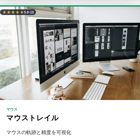
★
★
★
★
★
5.0
(2)
マウス
マウストレイル
マウスの軌跡と精度を可視化