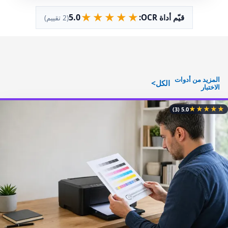
★
★
★
★
★
5.0
قيّم أداة OCR:
(2 تقييم)
المزيد من أدوات
الكل
الاختبار
★
★
★
★
★
(3)
5.0