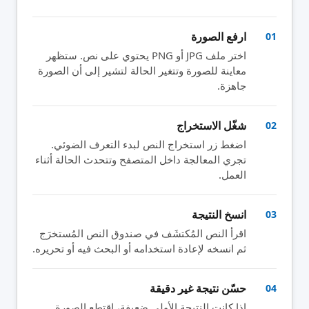
ارفع الصورة
01
اختر ملف JPG أو PNG يحتوي على نص. ستظهر
معاينة للصورة وتتغير الحالة لتشير إلى أن الصورة
جاهزة.
شغّل الاستخراج
02
اضغط زر استخراج النص لبدء التعرف الضوئي.
تجري المعالجة داخل المتصفح وتتحدث الحالة أثناء
العمل.
انسخ النتيجة
03
اقرأ النص المُكتشَف في صندوق النص المُستخرَج
ثم انسخه لإعادة استخدامه أو البحث فيه أو تحريره.
حسّن نتيجة غير دقيقة
04
إذا كانت النتيجة الأولى ضعيفة، اقتطع الصورة