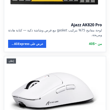
Ajazz AK820 Pro
لوحة مفاتيح 75% بتركيب gasket مع قرص وشاشة ذكية — كتابة هادئة
ومريحة.
من ~$40
عرض على AliExpress
→
إعلان