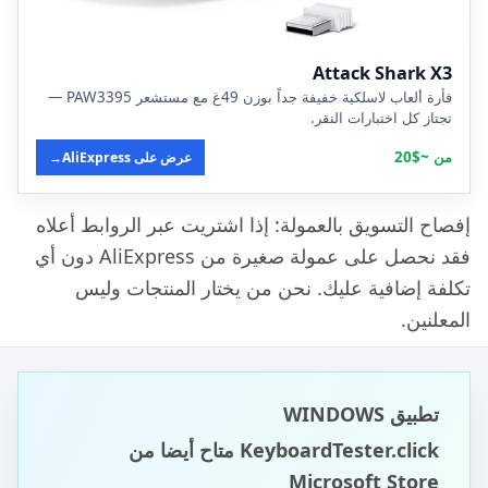
Attack Shark X3
فأرة ألعاب لاسلكية خفيفة جداً بوزن 49غ مع مستشعر PAW3395 —
تجتاز كل اختبارات النقر.
من ~$20
عرض على AliExpress
→
إفصاح التسويق بالعمولة: إذا اشتريت عبر الروابط أعلاه
فقد نحصل على عمولة صغيرة من AliExpress دون أي
تكلفة إضافية عليك. نحن من يختار المنتجات وليس
المعلنين.
تطبيق WINDOWS
KeyboardTester.click متاح أيضا من
Microsoft Store