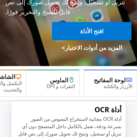
تنزيل أو تسجيل، وتتيح لك تحويل صورك إلى نص
قابل للنسخ والتحرير فورًا.
افتح الأداة
>
المزيد من أدوات الاختبار
الشاش
لوحة المفاتيح
الماوس
البكسل وال
الأزرار والكتابة
النقرات و DPI
والتحديث
أداة OCR
أداة OCR مجانية لاستخراج النصوص من الصور
بسرعة ودقة، تعمل بالكامل داخل المتصفح دون أي
تنزيل أو تسجيل، وتتيح لك تحويل صورك إلى نص قابل