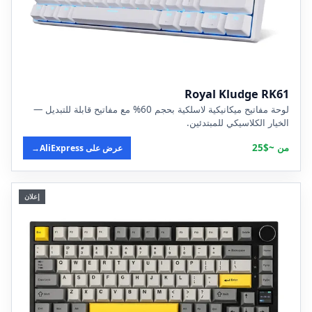
Royal Kludge RK61
لوحة مفاتيح ميكانيكية لاسلكية بحجم 60% مع مفاتيح قابلة للتبديل —
الخيار الكلاسيكي للمبتدئين.
من ~$25
عرض على AliExpress
→
إعلان