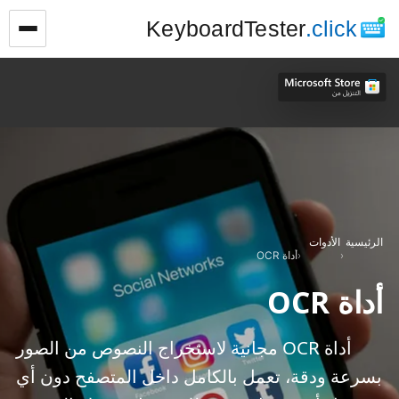
KeyboardTester
.click
الرئيسية
الأدوات
›
›
أداة OCR
أداة OCR
أداة OCR مجانية لاستخراج النصوص من الصور
بسرعة ودقة، تعمل بالكامل داخل المتصفح دون أي