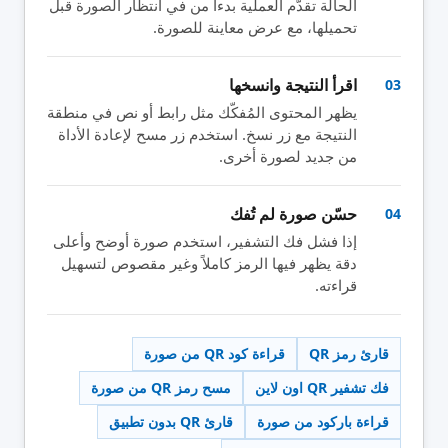
الحالة تقدّم العملية بدءاً من في انتظار الصورة قبل
تحميلها، مع عرض معاينة للصورة.
اقرأ النتيجة وانسخها
03
يظهر المحتوى المُفكّك مثل رابط أو نص في منطقة
النتيجة مع زر نسخ. استخدم زر مسح لإعادة الأداة
من جديد لصورة أخرى.
حسّن صورة لم تُفك
04
إذا فشل فك التشفير، استخدم صورة أوضح وأعلى
دقة يظهر فيها الرمز كاملاً وغير مقصوص لتسهيل
قراءته.
قارئ رمز QR
قراءة كود QR من صورة
فك تشفير QR اون لاين
مسح رمز QR من صورة
قراءة باركود من صورة
قارئ QR بدون تطبيق