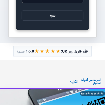
نسخ
★
★
★
★
★
5.0
قيّم قارئ رمز QR:
(1 تقييم)
المزيد من أدوات
الكل
الاختبار
★
★
★
★
★
Rate