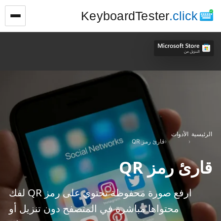
KeyboardTester
.click
الرئيسية
الأدوات
›
›
قارئ رمز QR
قارئ رمز QR
ارفع صورة محفوظة تحتوي على رمز QR لفك
محتواها مباشرة في المتصفح دون تنزيل أو