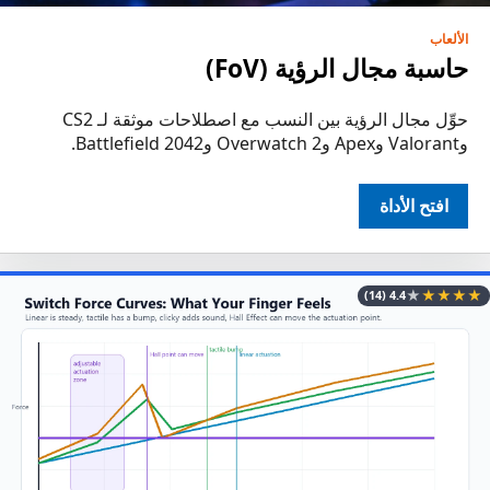
الألعاب
حاسبة مجال الرؤية (FoV)
حوِّل مجال الرؤية بين النسب مع اصطلاحات موثقة لـ CS2
وValorant وApex وOverwatch 2 وBattlefield 2042.
افتح الأداة
★
★
★
★
★
(14)
4.4