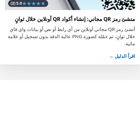
★
★
★
★
★
(2)
5.0
منشئ رمز QR مجاني: إنشاء أكواد QR أونلاين خلال ثوانٍ
أنشئ رمز QR مجاني أونلاين من أي رابط أو نص أو بيانات واي فاي
خلال ثوانٍ، ثم حمّله كصورة PNG عالية الدقة بدون تسجيل أو علامة
مائية.
اقرأ الدليل →