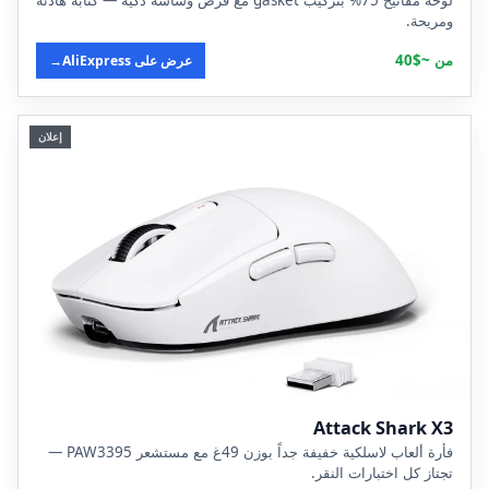
لوحة مفاتيح 75% بتركيب gasket مع قرص وشاشة ذكية — كتابة هادئة
ومريحة.
من ~$40
عرض على AliExpress
→
إعلان
Attack Shark X3
فأرة ألعاب لاسلكية خفيفة جداً بوزن 49غ مع مستشعر PAW3395 —
تجتاز كل اختبارات النقر.