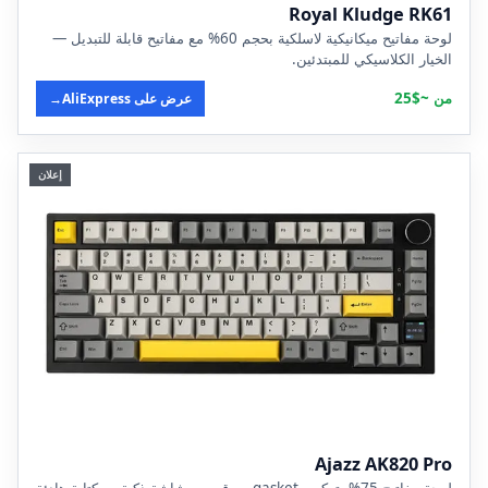
Royal Kludge RK61
لوحة مفاتيح ميكانيكية لاسلكية بحجم 60% مع مفاتيح قابلة للتبديل —
الخيار الكلاسيكي للمبتدئين.
من ~$25
عرض على AliExpress
→
إعلان
Ajazz AK820 Pro