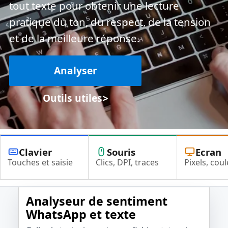
tout texte pour obtenir une lecture
pratique du ton, du respect, de la tension
et de la meilleure réponse.
Analyser
>
Outils utiles
Clavier
Souris
Ecran
Touches et saisie
Clics, DPI, traces
Pixels, coul
Analyseur de sentiment
WhatsApp et texte