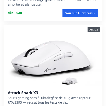
Clavier 75 % à montage gasket, molette et écran — frappe
amortie et silencieuse.
dès ~$40
Voir sur AliExpress
→
AFFILIÉ
Attack Shark X3
Souris gaming sans fil ultralégère de 49 g avec capteur
PAW3395 — réussit tous les tests de clic.