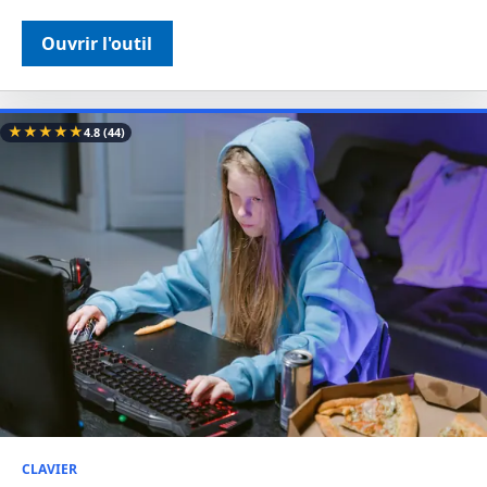
Ouvrir l'outil
★
★
★
★
★
4.8
(44)
CLAVIER