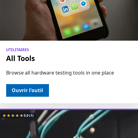
UTILITAIRES
All Tools
Browse all hardware testing tools in one place
Ouvrir l'outil
★
★
★
★
★
5.0
(1)