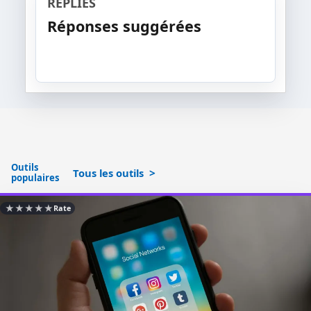
REPLIES
Réponses suggérées
Outils
Tous les outils
populaires
★
★
★
★
★
Rate