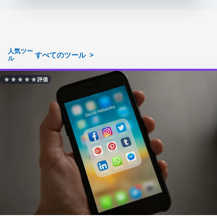
人気ツー
すべてのツール
ル
★
★
★
★
★
評価