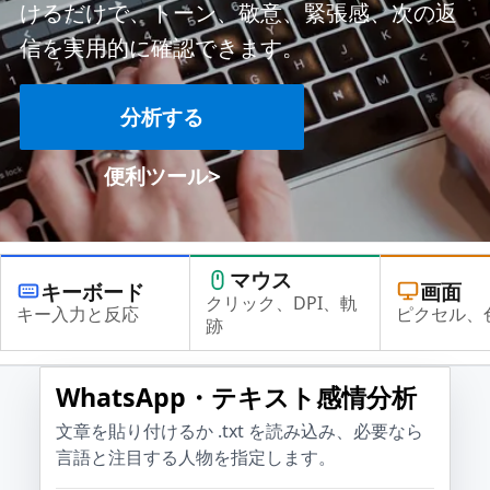
けるだけで、トーン、敬意、緊張感、次の返
信を実用的に確認できます。
分析する
>
便利ツール
マウス
キーボード
画面
クリック、DPI、軌
キー入力と反応
ピクセル、
跡
WhatsApp・テキスト感情分析
文章を貼り付けるか .txt を読み込み、必要なら
言語と注目する人物を指定します。