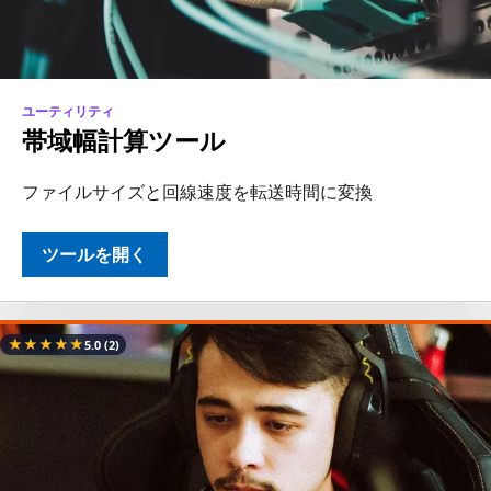
ユーティリティ
帯域幅計算ツール
ファイルサイズと回線速度を転送時間に変換
ツールを開く
★
★
★
★
★
5.0
(2)