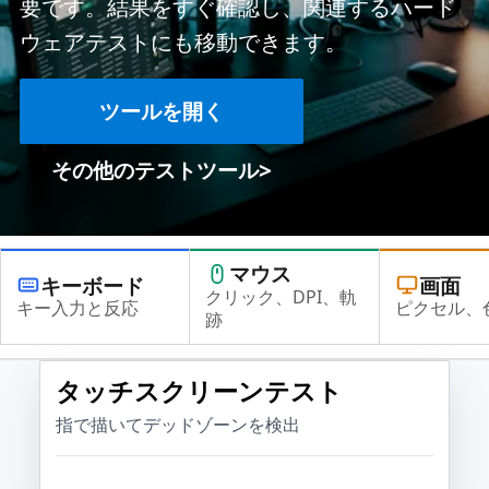
要です。結果をすぐ確認し、関連するハード
ウェアテストにも移動できます。
ツールを開く
>
その他のテストツール
マウス
キーボード
画面
クリック、DPI、軌
キー入力と反応
ピクセル、
跡
タッチスクリーンテスト
指で描いてデッドゾーンを検出