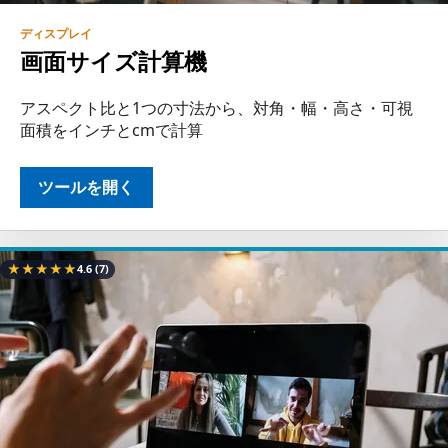
ディスプレイ
画面サイズ計算機
アスペクト比と1つの寸法から、対角・幅・高さ・可視
面積をインチとcmで計算
ツールを開く
★
★
★
★
★
4.6
(7)