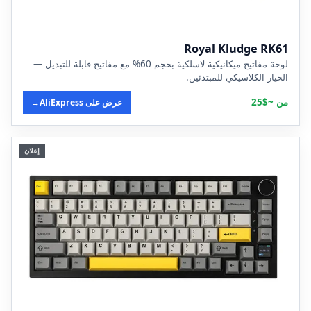
Royal Kludge RK61
لوحة مفاتيح ميكانيكية لاسلكية بحجم 60% مع مفاتيح قابلة للتبديل —
الخيار الكلاسيكي للمبتدئين.
من ~$25
عرض على AliExpress
→
إعلان