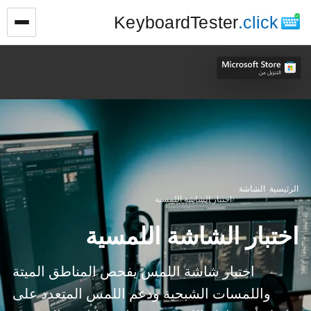
KeyboardTester
.click
الرئيسية
الشاشة
›
›
اختبار الشاشة اللمسية
اختبار الشاشة اللمسية
اختبار شاشة اللمس يفحص المناطق الميتة
واللمسات الشبحية ودعم اللمس المتعدد على