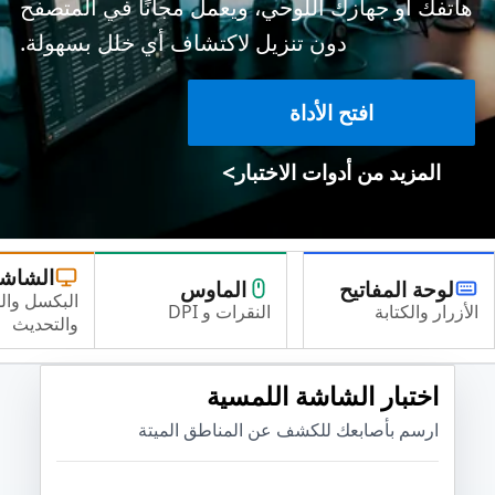
هاتفك أو جهازك اللوحي، ويعمل مجانًا في المتصفح
دون تنزيل لاكتشاف أي خلل بسهولة.
افتح الأداة
>
المزيد من أدوات الاختبار
الشاش
لوحة المفاتيح
الماوس
البكسل وال
الأزرار والكتابة
النقرات و DPI
والتحديث
اختبار الشاشة اللمسية
ارسم بأصابعك للكشف عن المناطق الميتة