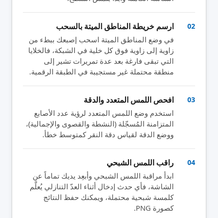
ارسم خريطة المناطق الميتة بالسحب
02
في وضع المناطق الميتة اسحب إصبعك ببطء من
زاوية إلى زاوية فوق كل خلية في الشبكة، فالخلايا
التي تبقى فارغة بعد عدة تمريرات تشير إلى
منطقة محتملة غير مستجيبة في الطبقة الرقمية.
افحص اللمس المتعدد والدقة
03
استخدم وضع اللمس المتعدد لرؤية عدد الأصابع
المتزامنة المُسجّلة (النشطة والقصوى والإجمالية)،
ووضع الدقة لقياس دقة النقر كمتوسط خطأ.
راقب اللمس الشبحي
04
ابدأ مراقبة اللمس الشبحي وأبعِد يديك تماماً عن
الشاشة، فأي حدث إدخال أثناء العدّ التنازلي يُعلَّم
كلمسة شبحية محتملة، ويمكنك حفظ النتائج
كصورة PNG.