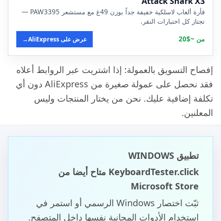
Attack Shark X3
فأرة ألعاب لاسلكية خفيفة جداً بوزن 49غ مع مستشعر PAW3395 —
تجتاز كل اختبارات النقر.
من ~$20
عرض على AliExpress
→
إفصاح التسويق بالعمولة: إذا اشتريت عبر الروابط أعلاه
فقد نحصل على عمولة صغيرة من AliExpress دون أي
تكلفة إضافية عليك. نحن من يختار المنتجات وليس
المعلنين.
تطبيق WINDOWS
KeyboardTester.click متاح أيضا من
Microsoft Store
ثبّت اختصار Windows الرسمي أو استمر في
استخدام الأدوات المجانية نفسها داخل المتصفح.