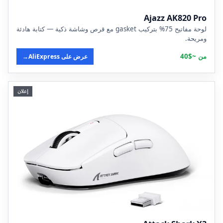
Ajazz AK820 Pro
لوحة مفاتيح 75% بتركيب gasket مع قرص وشاشة ذكية — كتابة هادئة
ومريحة.
من ~$40
عرض على AliExpress
→
إعلان