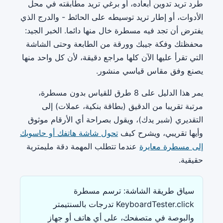
طرد تريد تدوين أبعاده، أو برغي تريد مطابقته في محل
الأدوات، أو إطار تريد توسيطه على الحائط - والدرج الذي
يفترض أن تجد فيه مسطرة خال منها دائما. الخبر الجيد:
محفظتك وفكة جيبك وورقة من الطابعة وحتى الشاشة
التي تقرأ عليها الآن كلها مراجع دقيقة، لأن كل واحد منها
يصنع وفق مقاس قياسي منشور.
يمر هذا الدليل على 8 طرق للقياس بدون مسطرة،
مرتبة تقريبا من الدقيق (بطاقة بنكية، عملات) إلى
التقديري (شبر يدك)، ويقول بصراحة أي الأرقام موثوق
وأيها تقريبي، ويشرح كيف
تحول شاشة هاتفك أو حاسوبك
إلى مسطرة معايرة
عندما تتطلب المهمة دقة مليمترية
حقيقية.
سياق طريقة الشاشة: ترسم مسطرة
KeyboardTester.click تدرجات بالسنتيمتر
والبوصة في متصفحك، على أي هاتف أو جهاز