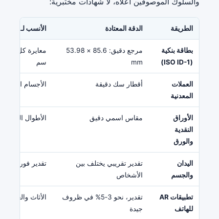
والسلوك الموصوفين أعلاه، لا شهادات مختبرية:
الطريقة
الدقة المعتادة
الأنسب لـ
بطاقة بنكية
مرجع دقيق: 85.6 × 53.98
(ISO ID-1)
mm
سم
العملات
أقطار سك دقيقة
الأجسام الصغيرة دو
المعدنية
الأوراق
مقاس اسمي دقيق
الأطوال المتوسط
النقدية
والورق
اليدان
تقدير تقريبي يختلف بين
تقدير فوري حين ل
والجسم
الأشخاص
تطبيقات AR
تقدير، نحو 3-5% في ظروف
الأثاث والغرف وا
للهاتف
جيدة