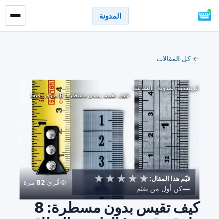
المدونة
← كل المقالات
الرئيسية
المدونة
الشاشة
›
›
›
كيف تقيس بدون مسطرة: 8 طرق دقيقة
★
★
★
★
★
قيّم هذا المقال:
قُرئ
82
مرة
—
كن أول من يقيّم
كيف تقيس بدون مسطرة: 8