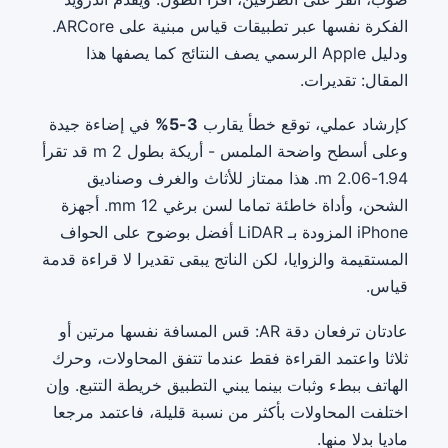
الفكرة نفسها عبر تطبيقات قياس مبنية على ARCore.
ودليل Apple الرسمي يصف النتائج كما يصفها هذا
المقال: تقديرات.
كإرشاد عملي، توقع خطأ يقارب
3-5%
في إضاءة جيدة
وعلى أسطح واضحة الملمس - أريكة بطول 2 m قد تقرأ
1.94-2.06 m. هذا ممتاز للأثاث والغرف وصناديق
الشحن، وأداة خاطئة تماما لسن برغي 12 mm. أجهزة
iPhone المزودة بـ LiDAR أفضل بوضوح على الحواف
المستقيمة والزوايا، لكن الناتج يبقى تقديرا لا قراءة قدمة
قياس.
عادتان ترفعان دقة AR: قس المسافة نفسها مرتين أو
ثلاثا واعتمد القراءة فقط عندما تتفق المحاولات، وحرك
الهاتف ببطء وثبات بينما يبني التطبيق خريطة التتبع. وإن
اختلفت المحاولات بأكثر من نسبة قليلة، فاعتمد مرجعا
ماديا بدلا منها.