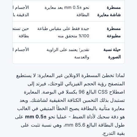
مسطرة
نحو ±0.5 mm بعد معايرة
الأجسام المسطحة
شاشة معايرة
البطاقة
الدقيقة بالسنتيمت
مسطرة
جيدة فقط على مقياس طباعة
حين تستطيع الط
مطبوعة
100% متحقق منه
بطاقة
حيلة نسبة
تقدير؛ يعتمد على الزاوية
الأجسام التي لا ت
الصورة
والعدسة
لماذا تخطئ المسطرة الاونلاين غير المعايرة: لا يستطيع
المتصفح رؤية الحجم الفيزيائي للوحتك، فيرتد إلى
اصطلاح CSS البالغ 96 بكسلا في البوصة. المعايرة
تستبدل بذلك التخمين الكثافة الحقيقية لشاشتك. وبعد
معايرة متأنية بالبطاقة يصبح الخطأ المتبقي في الغالب
هو دقة سحبك لأداة الضبط - عمليا نحو
±0.5 mm
على
طول البطاقة البالغ 85.6 mm، وهي نسبة تثبت على
بقية التدرج.