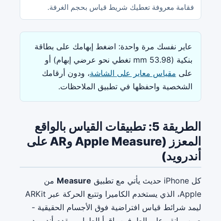
فقامة معروفة تعطيك شريط قياس بحجم الغرفة.
عاير نفسك مرة واحدة: اضغط إبهامك على بطاقة
بنكية (53.98 mm تغطي نحو عرضي إبهام) أو
على
مقياس معاير على الشاشة
، ودون أرقامك
الشخصية واحفظها في تطبيق الملاحظات.
الطريقة 5: تطبيقات القياس بالواقع
المعزز (Apple Measure وAR على
أندرويد)
كل iPhone حديث يأتي مع تطبيق
Measure
من
Apple، الذي يستخدم الكاميرا وتتبع الحركة عبر ARKit
ليمد شرائط قياس افتراضية فوق الأجسام الحقيقية -
صوب، انقر على الطرفين، اقرأ الطول. ويقدم أندرويد