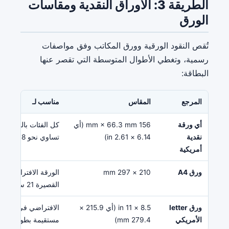
الطريقة 3: الأوراق النقدية ومقاسات
الورق
تُقص النقود الورقية وورق المكاتب وفق مواصفات
رسمية، وتغطي الأطوال المتوسطة التي تقصر عنها
البطاقة:
المرجع
المقاس
مناسب لـ
أي ورقة
156 mm × 66.3 mm (أي
كل الفئات بالمقاس 
نقدية
6.14 × 2.61 in)
تساوي نحو 78 mm.
أمريكية
ورق A4
210 × 297 mm
الورقة الافتراضية في
القصيرة 21 سم بالضبط.
ورق letter
8.5 × 11 in (أي 215.9 ×
الافتراضي في أمريكا
الأمريكي
279.4 mm)
مستقيمة بطول 11 بوصة كاملة.