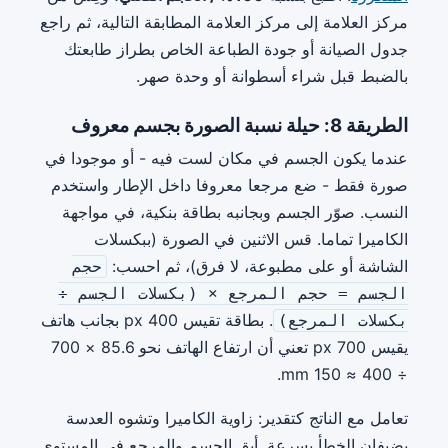
مركز العلامة إلى مركز العلامة المطابقة التالية، ثم راجع
جدول الصيانة أو جودة الطباعة الخاص بطراز طابعتك
بالضبط قبل شراء أسطوانة أو وحدة صهر.
الطريقة 8: حيلة نسبة الصورة بجسم معروف
عندما يكون الجسم في مكان لست فيه - أو موجودا في
صورة فقط - ضع مرجعا معروفا داخل الإطار واستخدم
النسب. صوّر الجسم وبجانبه بطاقة بنكية، في مواجهة
الكاميرا تماما. قس الاثنين في الصورة (ببكسلات
الشاشة أو على مطبوعة، لا فرق)، ثم احسب:
حجم
الجسم = حجم المرجع × (بكسلات الجسم ÷
. بطاقة تقيس 400 px بجانب هاتف
بكسلات المرجع)
يقيس 700 px تعني أن ارتفاع الهاتف نحو 85.6 × 700
÷ 400 ≈ 150 mm.
تعامل مع الناتج كتقدير: زاوية الكاميرا وتشوه العدسة
يضيفان الخطأ بسرعة. أبق الجسم والمرجع في المستوى