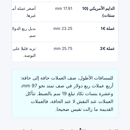
الدايم الأمريكي (10
17.91 mm
أصغر عملة أمريكية -
سنتات)
غيرها.
عملة €1
23.25 mm
سم.
عملة €2
25.75 mm
تزيد ق
البوصة.
للمسافات الأطول، صف العملات حافة إلى حافة:
أربع عملات ربع دولار في صف تمتد نحو 97 mm،
وعشرة بنسات تكاد تبلغ 19 سم بالضبط. تتآكل
العملات عند النقش لا عند الحافة، فالعملات
القديمة ما زالت تقيس صحيحا.