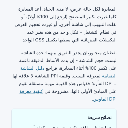
المعايرة لكل حالة عرض، لا مدى الحياة. أعد المعايرة
كلما غيرت تكبير المتصفح (ارجع إلى 100% أولا)، أو
نقلت التبويب إلى شاشة أخرى، أو غيرت تحجيم العرض
في نظام التشغيل - فكل واحد من هذه يغير عدد
البكسلات الفيزيائية التي يغطيها بكسل CSS الواحد.
نقطتان متجاورتان يجدر التفريق بينهما: حدة الشاشة
ليست حجم الشاشة - إن بدت الأنماط الدقيقة ناعمة
على تكبير 100% أثناء المعايرة، فراجع
دليل الشاشة
الضبابية
لمعرفة السبب. وقيمة PPI للشاشة لا علاقة لها
بـ DPI الفأرة؛ فقياس هذه القيمة مهمة مستقلة تقوم
على المبادئ الأولى ذاتها، مشروحة في
كيفية معرفة
DPI الماوس
.
نصائح سريعة
احتفظ ببطاقة بنكية منتهية في مكتبك أو