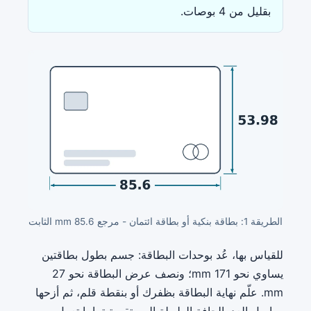
بقليل من 4 بوصات.
الطريقة 1: بطاقة بنكية أو بطاقة ائتمان - مرجع 85.6 mm الثابت
للقياس بها، عُد بوحدات البطاقة: جسم بطول بطاقتين
يساوي نحو 171 mm؛ ونصف عرض البطاقة نحو 27
mm. علّم نهاية البطاقة بظفرك أو بنقطة قلم، ثم أزحها
وواصل العد. الحافة الطويلة المستقيمة تماما تعمل