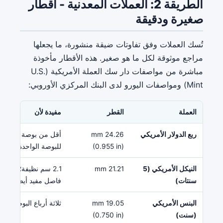
الطريقة 2: العملات المعدنية - أقطار
صغيرة ودقيقة
تُسك العملات وفق تفاوتات ضيقة منشورة، ما يجعلها
مراجع موثوقة لكل ما هو صغير. هذه الأقطار مأخوذة
مباشرة من مواصفات دار سك العملة الأمريكية (U.S.
Mint) ومواصفات اليورو لدى البنك المركزي الأوروبي:
العملة
القطر
مفيدة لأن
ربع الدولار الأمريكي
24.26 mm
أقل من بوصة بشعرة -
(0.955 in)
للبوصة الواحدة.
النيكل الأمريكي (5
21.21 mm
سنتات)
فاصل مفيد أيضا.
البنس الأمريكي
19.05 mm
ثلاثة أرباع البوصة بال
(سنت)
(0.750 in)