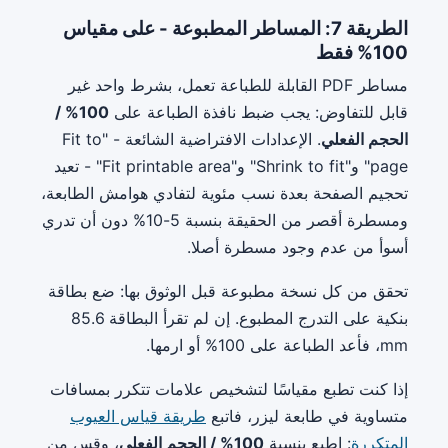
الطريقة 7: المساطر المطبوعة - على مقياس
100% فقط
مساطر PDF القابلة للطباعة تعمل، بشرط واحد غير
قابل للتفاوض: يجب ضبط نافذة الطباعة على
100% /
الحجم الفعلي
. الإعدادات الافتراضية الشائعة - "Fit to
page" و"Shrink to fit" و"Fit printable area" - تعيد
تحجيم الصفحة بعدة نسب مئوية لتفادي هوامش الطابعة،
ومسطرة أقصر من الحقيقة بنسبة 5-10% دون أن تدري
أسوأ من عدم وجود مسطرة أصلا.
تحقق من كل نسخة مطبوعة قبل الوثوق بها: ضع بطاقة
بنكية على التدرج المطبوع. إن لم تقرأ البطاقة 85.6
mm، فأعد الطباعة على 100% أو ارمها.
إذا كنت تطبع مقياسًا لتشخيص علامات تتكرر بمسافات
متساوية في طابعة ليزر، فاتبع
طريقة قياس العيوب
المتكررة
: اطبع بنسبة
100% / الحجم الفعلي
، وقِس من