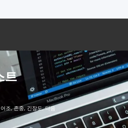
텍스트
어조, 존중, 긴장도, 다음