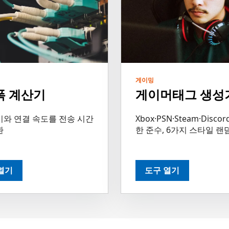
게이밍
폭 계산기
게이머태그 생성
기와 연결 속도를 전송 시간
Xbox·PSN·Steam·Disco
환
한 준수, 6가지 스타일 랜
열기
도구 열기