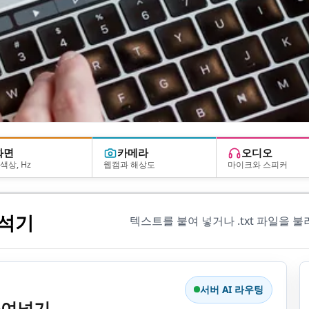
화면
카메라
오디오
색상, Hz
웹캠과 해상도
마이크와 스피커
분석기
텍스트를 붙여 넣거나 .txt 파일을 
서버 AI 라우팅
 붙여넣기