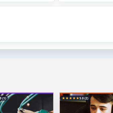
★
★
★
★
★
.0
(1)
5.0
(2)