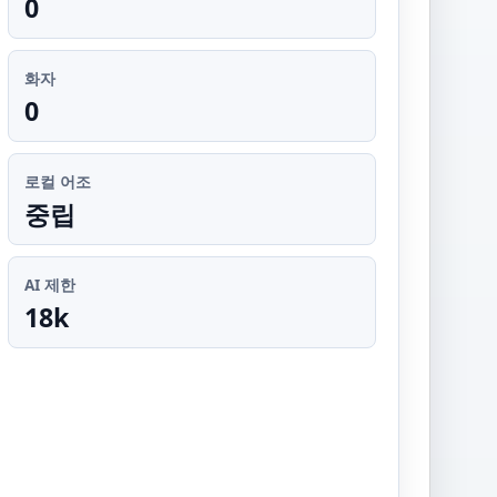
0
화자
0
로컬 어조
중립
AI 제한
18k