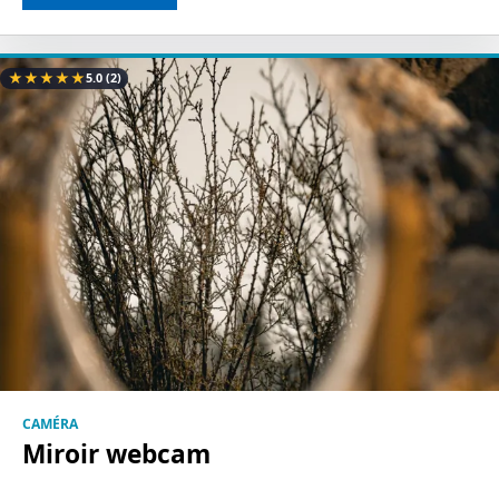
★
★
★
★
★
5.0
(2)
CAMÉRA
Miroir webcam