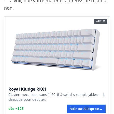
— à voir, que votre matériel ait réussi le test ou
non.
AFFILIÉ
Royal Kludge RK61
Clavier mécanique sans fil 60 % à switchs remplaçables — le
classique pour débuter.
dès ~$25
Voir sur AliExpress
→