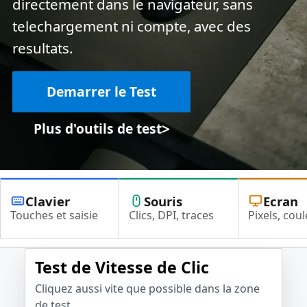
directement dans le navigateur, sans
telechargement ni compte, avec des
resultats.
Demarrer le Test
>
Plus d'outils de test
Clavier
Souris
Ecran
Touches et saisie
Clics, DPI, traces
Pixels, coul
Test de Vitesse de Clic
Cliquez aussi vite que possible dans la zone
de test.