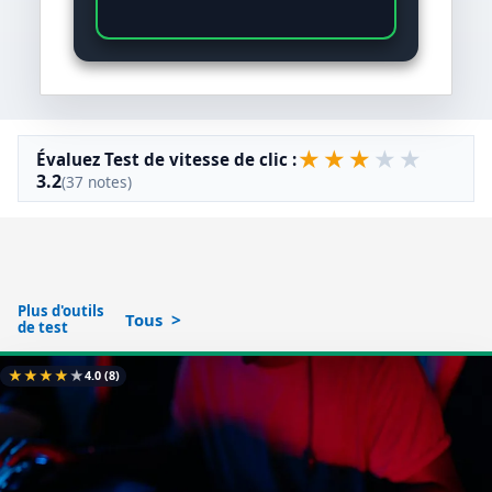
★
★
★
★
★
Évaluez Test de vitesse de clic :
3.2
(37 notes)
Plus d'outils
Tous
de test
★
★
★
★
★
4.0
(8)