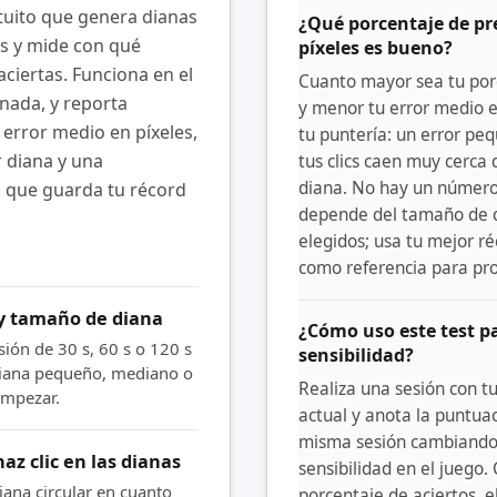
tuito que genera dianas
¿Qué porcentaje de pre
as y mide con qué
píxeles es bueno?
aciertas. Funciona en el
Cuanto mayor sea tu por
 nada, y reporta
y menor tu error medio e
 error medio en píxeles,
tu puntería: un error peq
 diana y una
tus clics caen muy cerca 
diana. No hay un número
 que guarda tu récord
depende del tamaño de d
elegidos; usa tu mejor r
como referencia para pro
 y tamaño de diana
¿Cómo uso este test pa
sión de 30 s, 60 s o 120 s
sensibilidad?
iana pequeño, mediano o
Realiza una sesión con t
empezar.
actual y anota la puntuac
misma sesión cambiando 
haz clic en las dianas
sensibilidad en el juego
iana circular en cuanto
porcentaje de aciertos, el