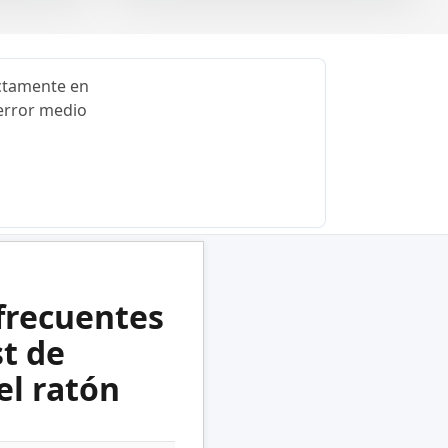
ectamente en
 error medio
frecuentes
st de
el ratón