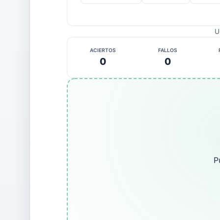
U
ACIERTOS
FALLOS
0
0
P