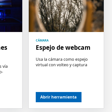
CÁMARA
mes
Espejo de webcam
Usa la cámara como espejo
virtual con volteo y captura
 vía
o-
Abrir herramienta