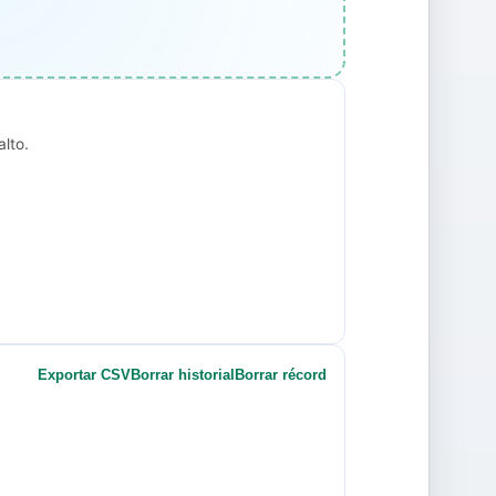
lto.
Exportar CSV
Borrar historial
Borrar récord