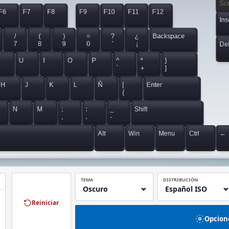
Sc
F6
F7
F8
F9
F10
F11
F12
Ins
/
(
)
=
?
¿
Backspace
7
8
9
0
'
¡
De
U
I
O
P
^
*
}
`
+
]
H
J
K
L
Ñ
[
Enter
{
N
M
;
:
_
Shift
,
.
-
Alt
Win
Menu
Ctrl
←
TEMA
DISTRIBUCIÓN
Reiniciar
Opcion