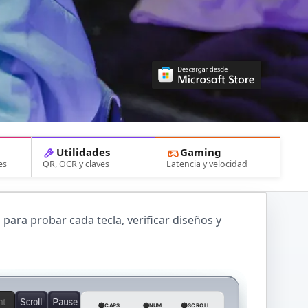
Utilidades
Gaming
es
QR, OCR y claves
Latencia y velocidad
para probar cada tecla, verificar diseños y
nt
Scroll
Pause
CAPS
NUM
SCROLL