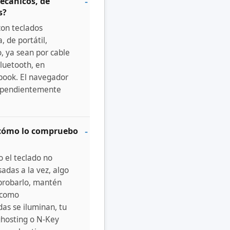
ecánicos, de
s?
 con teclados
 de portátil,
, ya sean por cable
luetooth, en
ook. El navegador
dependientemente
 cómo lo compruebo
o el teclado no
sadas a la vez, algo
mprobarlo, mantén
 como
das se iluminan, tu
ghosting o N-Key