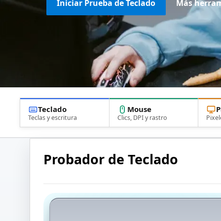
Iniciar Prueba de Teclado
Más herram
Teclado
Mouse
P
Teclas y escritura
Clics, DPI y rastro
Pixel
Probador de Teclado