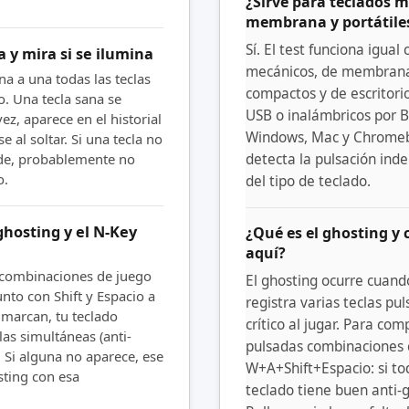
¿Sirve para teclados m
membrana y portátile
Sí. El test funciona igual
a y mira si se ilumina
mecánicos, de membrana,
a a una todas las teclas
compactos y de escritorio
co. Una tecla sana se
USB o inalámbricos por B
ez, aparece en el historial
Windows, Mac y Chromeb
e al soltar. Si una tecla no
rde, probablemente no
detecta la pulsación in
o.
del tipo de teclado.
hosting y el N-Key
¿Qué es el ghosting y
aquí?
combinaciones de juego
El ghosting ocurre cuand
nto con Shift y Espacio a
registra varias teclas pul
e marcan, tu teclado
crítico al jugar. Para co
clas simultáneas (anti-
pulsadas combinaciones
 Si alguna no aparece, ese
W+A+Shift+Espacio: si to
sting con esa
teclado tiene buen anti-