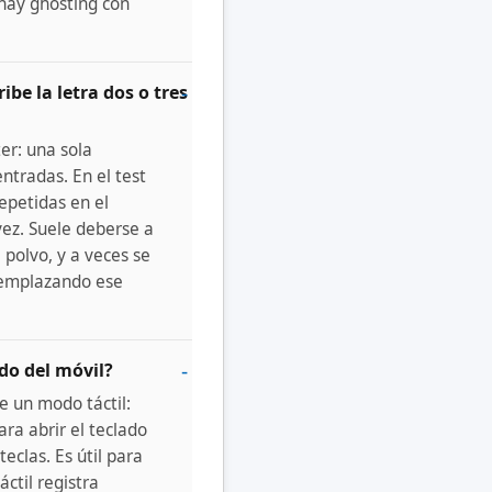
, hay ghosting con
ibe la letra dos o tres
er: una sola
ntradas. En el test
epetidas en el
 vez. Suele deberse a
 polvo, y a veces se
eemplazando ese
do del móvil?
de un modo táctil:
ra abrir el teclado
eclas. Es útil para
áctil registra