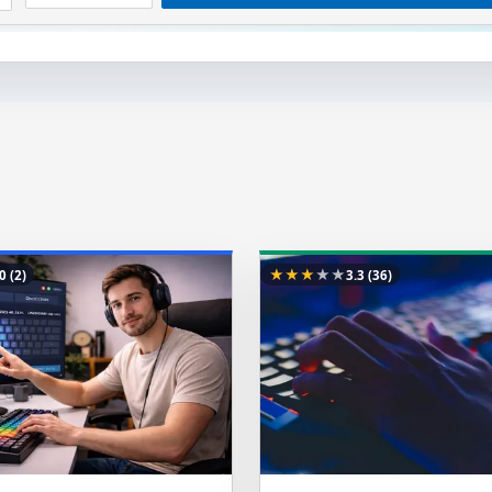
★
★
★
★
★
.0
(2)
3.3
(36)