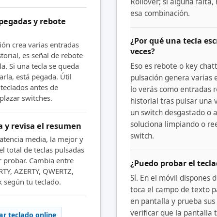
Rollover; si alguna falta
esa combinación.
 pegadas y rebote
¿Por qué una tecla escr
ión crea varias entradas
veces?
storial, es señal de rebote
cla. Si una tecla se queda
Eso es rebote o key chatt
arla, está pegada. Útil
pulsación genera varias e
 teclados antes de
lo verás como entradas r
plazar switches.
historial tras pulsar una
un switch desgastado o a
soluciona limpiando o r
a y revisa el resumen
switch.
 latencia media, la mejor y
l total de teclas pulsadas
or probar. Cambia entre
¿Puedo probar el tecla
RTY, AZERTY, QWERTZ,
Sí. En el móvil dispones 
 según tu teclado.
toca el campo de texto pa
en pantalla y prueba sus t
verificar que la pantalla t
ar teclado online