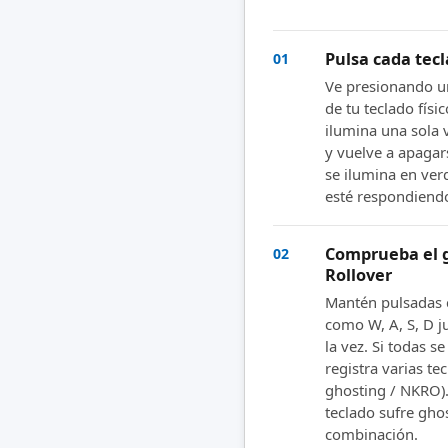
Pulsa cada tecl
01
Ve presionando un
de tu teclado físi
ilumina una sola v
y vuelve a apagars
se ilumina en ve
esté respondiend
Comprueba el g
02
Rollover
Mantén pulsadas 
como W, A, S, D ju
la vez. Si todas s
registra varias te
ghosting / NKRO).
teclado sufre gho
combinación.