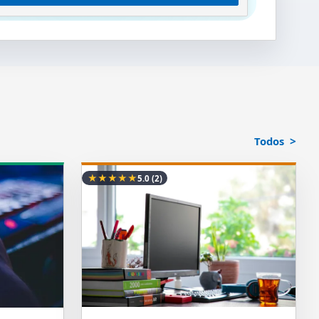
Todos
★
★
★
★
★
5.0
(2)