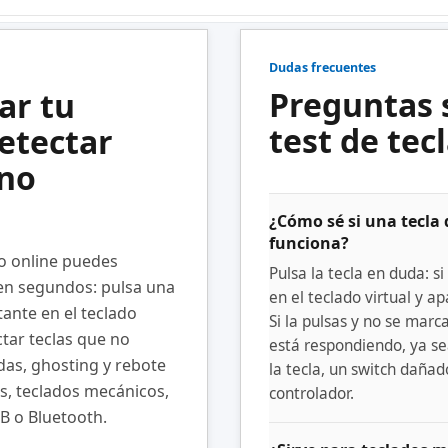
Dudas frecuentes
Preguntas 
ar tu
test de tec
detectar
 no
¿Cómo sé si una tecla 
funciona?
do online puedes
Pulsa la tecla en duda: si
en segundos: pulsa una
en el teclado virtual y ap
stante en el teclado
Si la pulsas y no se marc
ctar teclas que no
está respondiendo, ya se
das, ghosting y rebote
la tecla, un switch daña
es, teclados mecánicos,
controlador.
 o Bluetooth.