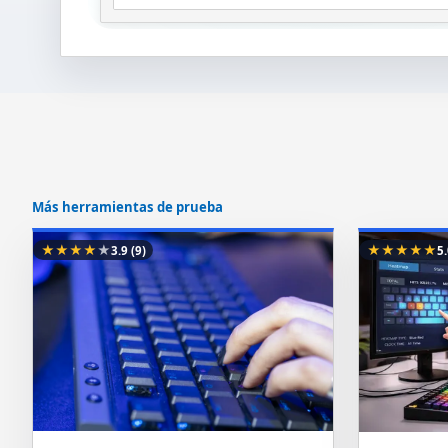
Más herramientas de prueba
★
★
★
★
★
★
★
★
★
★
3.9
(9)
5