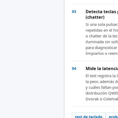
Detecta teclas
03
(chatter)
Si una sola pulsac
repetidas en el hi
o chatter de la te
iluminada sin solt
para diagnosticar
limpiarlos o reem
Mide la latenci
04
El test registra la
la peor, además de
y cuáles faltan p
distribución QWE
Dvorak o Colemak
test de teclado
prob