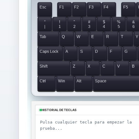
Esc
F1
F2
F3
F4
F5
°
!
"
#
$
%
&
|
1
2
3
4
5
6
Tab
Q
W
E
R
T
Y
Caps Lock
A
S
D
F
G
Shift
Z
X
C
V
B
Ctrl
Win
Alt
Space
HISTORIAL DE TECLAS