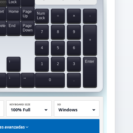
reen
Lock
ert
Home
Page
Num
÷
×
-
Up
Lock
lete
End
Page
Down
7
8
9
+
4
5
6
↑
Enter
1
2
3
↓
→
0
.
KEYBOARD SIZE
SO
es avanzadas