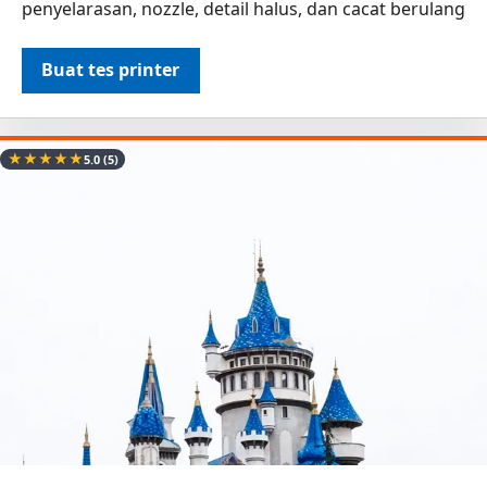
penyelarasan, nozzle, detail halus, dan cacat berulang
Buat tes printer
★
★
★
★
★
5.0
(5)