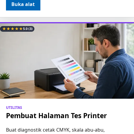
Buka alat
★
★
★
★
★
5.0
(3)
UTILITAS
Pembuat Halaman Tes Printer
Buat diagnostik cetak CMYK, skala abu-abu,