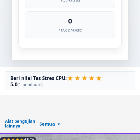
ELAPSED (S)
0
PEAK OPS/SEC
★
★
★
★
★
Beri nilai Tes Stres CPU:
5.0
(1 penilaian)
Alat pengujian
Semua
lainnya
★
★
★
★
★
4.5
(2)