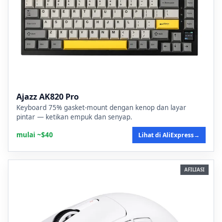
Ajazz AK820 Pro
Keyboard 75% gasket-mount dengan kenop dan layar
pintar — ketikan empuk dan senyap.
mulai ~$40
Lihat di AliExpress
→
AFILIASI