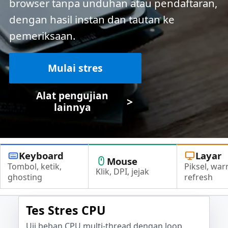
browser tanpa unduhan atau pendaftaran,
dengan hasil instan dan tautan ke
pemeriksaan.
Mulai stres
Alat pengujian
>
lainnya
Keyboard
Layar
Mouse
Tombol, ketik,
Piksel, war
Klik, DPI, jejak
ghosting
refresh
Tes Stres CPU
Uji beban CPU multi-thread dengan loop